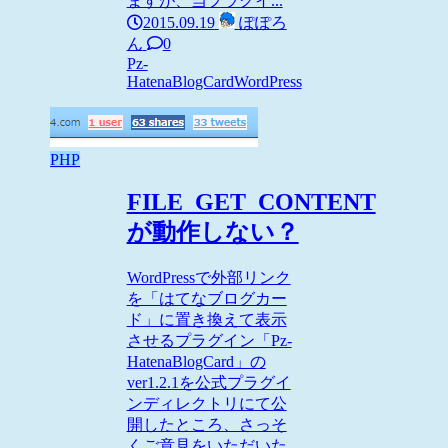
ますが、当プラグイ...
2015.09.19
ぽぽろ
ん
0
Pz-
HatenaBlogCard
WordPress
PHP
FILE_GET_CONTENT
が動作しない？
WordPressで外部リンク
を「はてなブログカー
ド」に置き換えて表示
させるプラグイン「Pz-
HatenaBlogCard」の
ver1.2.1を公式プラグイ
ンディレクトリにて公
開したところ、さっそ
くご意見をいただいた