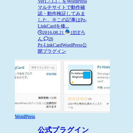
Ver1.7.1.1」をWordPress
マルチサイトで動作確
認・動作検証してみま
した。※この記事はPz-
LinkCardを修...
2016.08.21
ぽぽろ
ん
26
Pz-LinkCard
WordPress
公
開プラグイン
WordPress
公式プラグイン