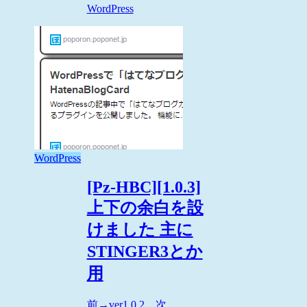
WordPress
WordPress
[Pz-HBC][1.0.3]
上下の余白を設
けました 主に
STINGER3とか
用
前→ver1.0.2 次