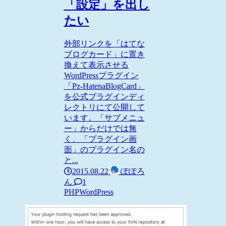
「設定」を出し
たい
外部リンクを「はてな
ブログカード」に置き
換えて表示させる
WordPressプラグイン
「Pz-HatenaBlogCard」
を公式プラグインディ
レクトリにて公開して
います。「サブメニュ
ー」からだけでは無
く、「プラグイン画
面」のプラグイン名の
と...
2015.08.22
ぽぽろ
ん
1
PHP
WordPress