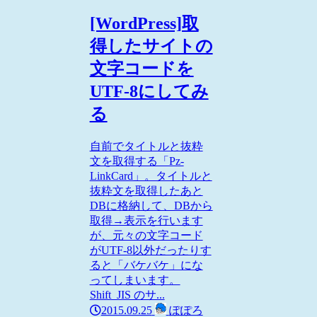
[WordPress]取
得したサイトの
文字コードを
UTF-8にしてみ
る
自前でタイトルと抜粋
文を取得する「Pz-
LinkCard」。タイトルと
抜粋文を取得したあと
DBに格納して、DBから
取得→表示を行います
が、元々の文字コード
がUTF-8以外だったりす
ると「バケバケ」にな
ってしまいます。
Shift_JIS のサ...
2015.09.25
ぽぽろ