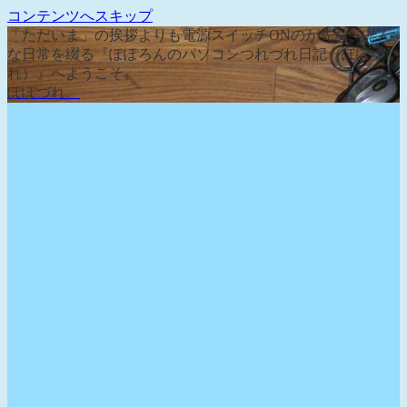
コンテンツへスキップ
「ただいま」の挨拶よりも電源スイッチONのが先な、そん
な日常を綴る『ぽぽろんのパソコンつれづれ日記（ぽぽづ
れ）』へようこそ。
ぽぽづれ。