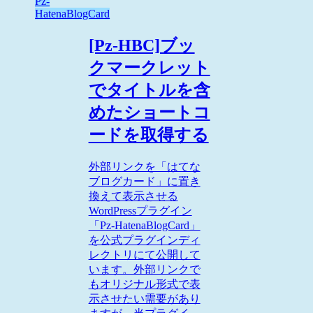
Pz-
HatenaBlogCard
[Pz-HBC]ブッ
クマークレット
でタイトルを含
めたショートコ
ードを取得する
外部リンクを「はてな
ブログカード」に置き
換えて表示させる
WordPressプラグイン
「Pz-HatenaBlogCard」
を公式プラグインディ
レクトリにて公開して
います。外部リンクで
もオリジナル形式で表
示させたい需要があり