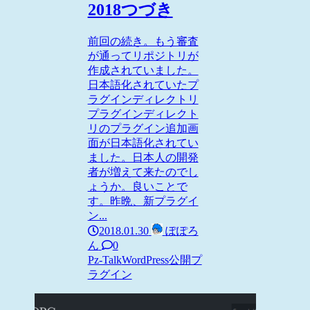
2018つづき
前回の続き。もう審査
が通ってリポジトリが
作成されていました。
日本語化されていたプ
ラグインディレクトリ
プラグインディレクト
リのプラグイン追加画
面が日本語化されてい
ました。日本人の開発
者が増えて来たのでし
ょうか。良いことで
す。昨晩、新プラグイ
ン...
2018.01.30
ぽぽろ
ん
0
Pz-Talk
WordPress
公開プ
ラグイン