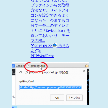
るようになりました。
プラグインからの取得
方法など。サイトアイ
コンが設定できるよう
になった！今までも自
分で一番上のディレク
トリに「favicon.ico」を
置いておいたり、テー
マの機...
2015.09.22
ぽぽろ
ん
0
PHP
WordPress