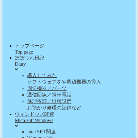
トップページ
Top page
ぽぽづれ日記
Diary
導入してみた
ソフトウェアをや周辺機器の導入
周辺機器／パーツ
通信回線／携帯電話
修理依頼／出張設定
お預かり修理の記録など
ウィンドウズ関連
Microsoft Windows
Intel SRT関連
Windows 10