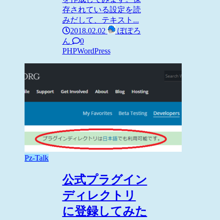
存されている設定を読
みだして、テキスト...
2018.02.02
ぽぽろ
ん
0
PHP
WordPress
Pz-Talk
公式プラグイン
ディレクトリ
に登録してみた