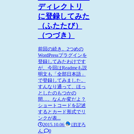
ディレクトリ
に登録してみた
（ふたたび）
（つづき）
前回の続き。2つめの
WordPressプラグインを
登録してみたわけです
が、今回はReadmeも説
明文も「全部日本語」
で登録してみました。
すんなり通って、ほっ
としたのもつかの
間…。なんか変だよ？
ショートコードを記述
するとカード形式でリ
ンクが表...
2015.10.06
ぽぽろ
ん
0