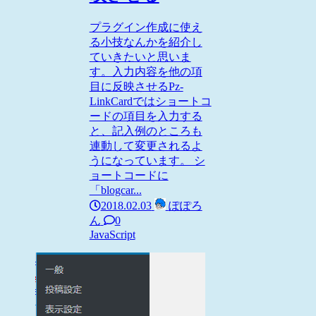
プラグイン作成に使え
る小技なんかを紹介し
ていきたいと思いま
す。入力内容を他の項
目に反映させるPz-
LinkCardではショートコ
ードの項目を入力する
と、記入例のところも
連動して変更されるよ
うになっています。 シ
ョートコードに
「blogcar...
2018.02.03
ぽぽろ
ん
0
JavaScript