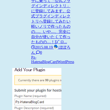
子に乗って「公式プラ
グインディレクトリ」
に登録してみます。公
式プラグインディレク
トリへ登録してみたい
軽いノリで作ったもの
の…。いや…、完全に
自分が使いたくて作っ
たものの…！Σ(ﾟロ...
2015.08.19
ぽぽろ
ん
0
Pz-
HatenaBlogCard
WordPress