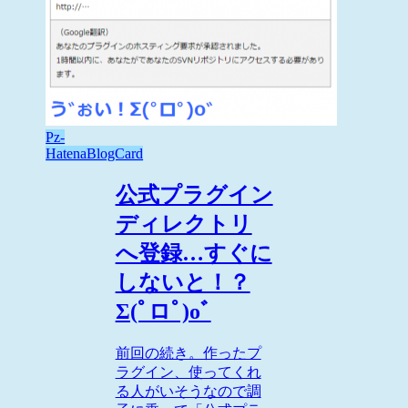
Pz-
HatenaBlogCard
公式プラグイン
ディレクトリ
へ登録…すぐに
しないと！？
Σ(ﾟロﾟ)oﾞ
前回の続き。作ったプ
ラグイン、使ってくれ
る人がいそうなので調