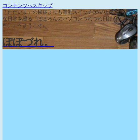
コンテンツへスキップ
「ただいま」の挨拶よりも電源スイッチONのが先な、そん
な日常を綴る『ぽぽろんのパソコンつれづれ日記（ぽぽづ
れ）』へようこそ。
ぽぽづれ。