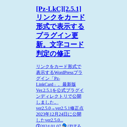
[Pz-LkC][2.5.1]
リンクをカード
形式で表示する
プラグイン更
新。文字コード
判定の修正
リンクをカード形式で
表示するWordPressプラ
グイン「Pz-
LinkCard」。最新版
Ver.2.5.1を公式プラグイ
ンディレクトリで公開
しました。
ver2.5.0→ver2.5.1修正点
2023年12月24日に公開
したver2.5.0...
2024.01.07
ぽぽろ