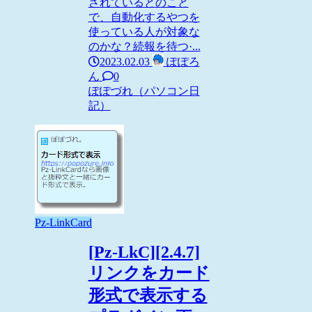
されているとのこと
で、自動化するやつを
使っている人が対象な
のかな？続報を待つ·...
2023.02.03
ぽぽろ
ん
0
ぽぽづれ（パソコン日
記）
Pz-LinkCard
[Pz-LkC][2.4.7]
リンクをカード
形式で表示する