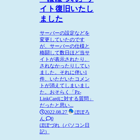
イト復旧いたし
ました
サーバーの設定などを
変更していたのです
が、サーバーの仕様と
格闘して数日ほど当サ
イトが表示されたり、
されなかったりしてい
ました。それに伴い1
件、いただいたコメン
トが消えてしまいまし
た。おそらく「Pz-
LinkCardに対する質問」
だったと思い...
2022.08.27
ぽぽろ
ん
0
ぽぽづれ（パソコン日
記）