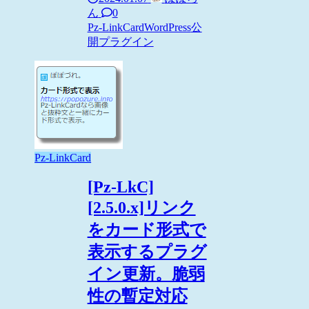
ん
0
Pz-LinkCard
WordPress
公
開プラグイン
Pz-LinkCard
[Pz-LkC]
[2.5.0.x]リンク
をカード形式で
表示するプラグ
イン更新。脆弱
性の暫定対応