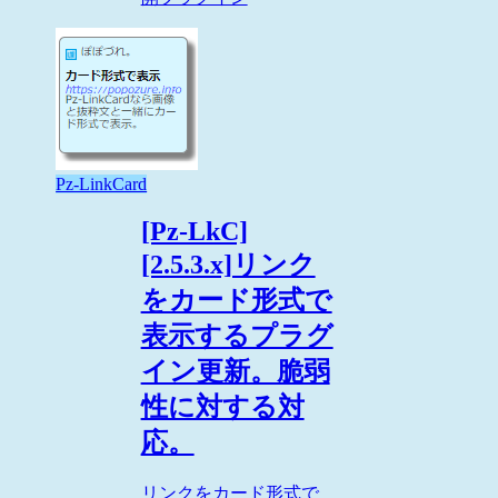
Pz-LinkCard
[Pz-LkC]
[2.5.3.x]リンク
をカード形式で
表示するプラグ
イン更新。脆弱
性に対する対
応。
リンクをカード形式で