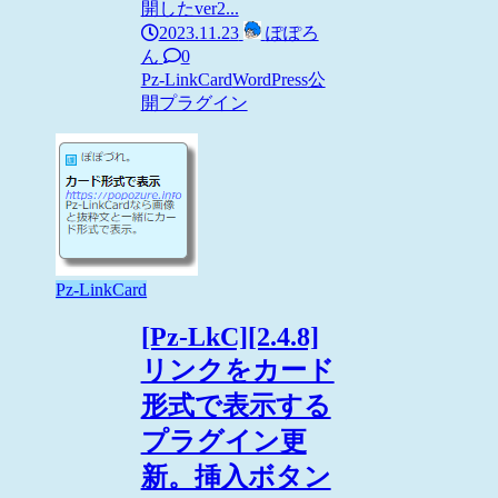
開したver2...
2023.11.23
ぽぽろ
ん
0
Pz-LinkCard
WordPress
公
開プラグイン
Pz-LinkCard
[Pz-LkC][2.4.8]
リンクをカード
形式で表示する
プラグイン更
新。挿入ボタン