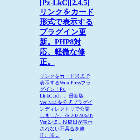
[Pz-LkC][2.4.5]
リンクをカード
形式で表示する
プラグイン更
新。PHP8対
応、軽微な修
正。
リンクをカード形式で
表示するWordPressプラ
グイン「Pz-
LinkCard」。最新版
Ver.2.4.5を公式プラグイ
ンディレクトリで公開
しました。※ 2022/06/05
Ver.2.4.5.1 投稿日が表示
されない不具合を修
正。※ ...