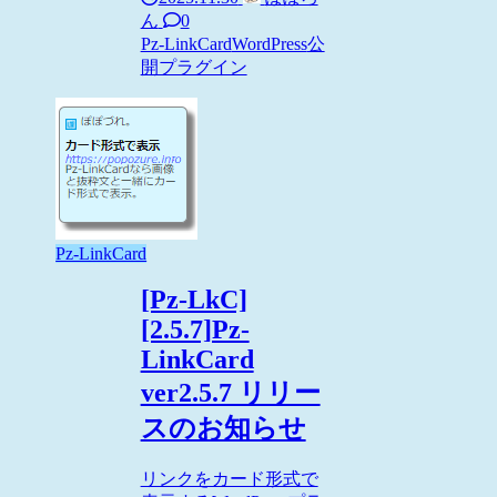
ん
0
Pz-LinkCard
WordPress
公
開プラグイン
Pz-LinkCard
[Pz-LkC]
[2.5.7]Pz-
LinkCard
ver2.5.7 リリー
スのお知らせ
リンクをカード形式で