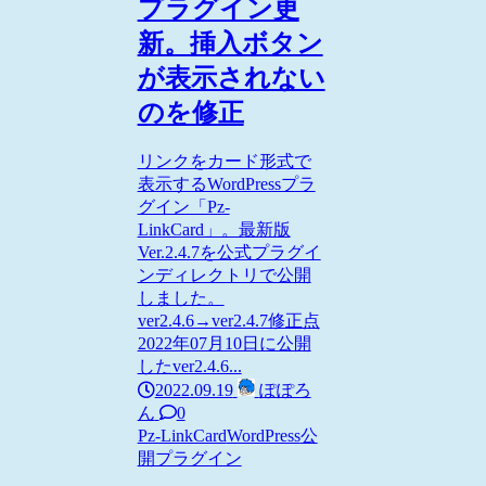
プラグイン更
新。挿入ボタン
が表示されない
のを修正
リンクをカード形式で
表示するWordPressプラ
グイン「Pz-
LinkCard」。最新版
Ver.2.4.7を公式プラグイ
ンディレクトリで公開
しました。
ver2.4.6→ver2.4.7修正点
2022年07月10日に公開
したver2.4.6...
2022.09.19
ぽぽろ
ん
0
Pz-LinkCard
WordPress
公
開プラグイン