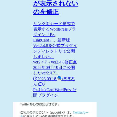
が表示されない
のを修正
リンクをカード形式で
表示するWordPressプラ
グイン「Pz-
LinkCard」。最新版
Ver.2.4.8を公式プラグイ
ンディレクトリで公開
しました。
ver2.4.7→ver2.4.8修正点
2022年09月19日に公開
したver2.4.7...
2023.09.18
ぽぽろ
ん
0
Pz-LinkCard
WordPress
公
開プラグイン