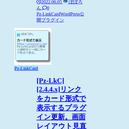
2022.06.05
ぽぽろ
ん
0
Pz-LinkCard
WordPress
公
開プラグイン
Pz-LinkCard
[Pz-LkC]
[2.4.4.x]リンク
をカード形式で
表示するプラグ
イン更新。画面
レイアウト見直