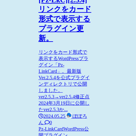
リンクをカード
形式で表示する
プラグイン更
新。
リンクをカード形式で
表示するWordPressプラ
グイン「Pz-
LinkCard」。最新版
Ver.2.5.4を公式プラグイ
ンディレクトリで公開
しました。
ver2.5.3→ver2.5.4修正点
2024年3月19日に公開し
たver2.5.3か...
2024.05.25
ぽぽろ
ん
0
Pz-LinkCard
WordPress
公
開プラグイン