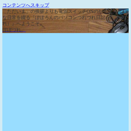
コンテンツへスキップ
「ただいま」の挨拶よりも電源スイッチONのが先な、そん
な日常を綴る『ぽぽろんのパソコンつれづれ日記（ぽぽづ
れ）』へようこそ。
ぽぽづれ。