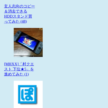
玄人志向のコピー
＆消去できる
HDDスタンド買
ってみた (
48
)
[MHXX]「村クエ
スト 下位★5」を
進めてみた (
1
)