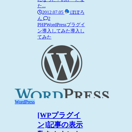
た...
2012.07.05
ぽぽろ
ん
2
PHP
WordPress
プラグイ
ン導入してみた
導入し
てみた
WordPress
[WPプラグイ
ン]記事の表示