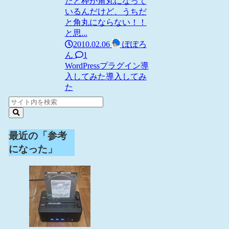
だと枠が角丸になって
いるんだけど、うちだ
と角丸にならない！！
と思...
2010.02.06
ぽぽろ
ん
1
WordPress
プラグイン導
入してみた
導入してみ
た
最近の「参考
になった」