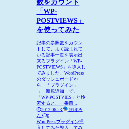
数をカウント
「WP-
POSTVIEWS」
を使ってみた
記事の参照数をカウン
トして、よく読まれて
いる記事一覧を表示出
来るプラグイン「WP-
POSTVIEWS」を導入し
てみました。WordPress
のダッシュボードか
ら、「プラグイン」
→「新規追加」で、
「WP-POSTVIES」と検
索すると、一番目...
2012.06.23
ぽぽろ
ん
0
WordPress
プラグイン導
入してみた
導入してみ