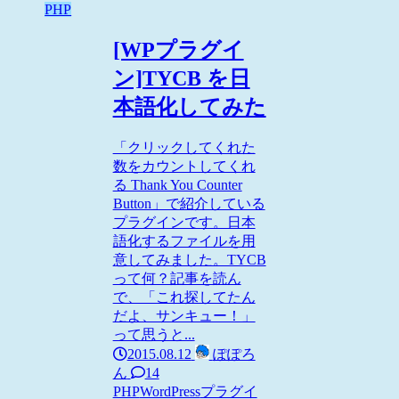
PHP
[WPプラグイ
ン]TYCB を日
本語化してみた
「クリックしてくれた
数をカウントしてくれ
る Thank You Counter
Button」で紹介している
プラグインです。日本
語化するファイルを用
意してみました。TYCB
って何？記事を読ん
で、「これ探してたん
だよ、サンキュー！」
って思うと...
2015.08.12
ぽぽろ
ん
14
PHP
WordPress
プラグイ