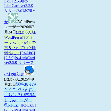
LkC][2.5.9]Pz-
LinkCard ver2.5.9
リリースのお知ら
せ
WordPress
ユーザー
2026年7
月24日
ぽぽろん様
WordPressのフォ
ーラム（下記）で
言及されていた脆
弱性に…
[Pz-LkC]
[2.5.9]Pz-LinkCard
ver2.5.9 リリース
のお知らせ
ぽぽろん
2025年9
月21日
返答ありが
とうございます。
こちらでも確認を
してみますが、
①Pz-Li…
[Pz-LkC]
[2.5.7]Pz-LinkCard