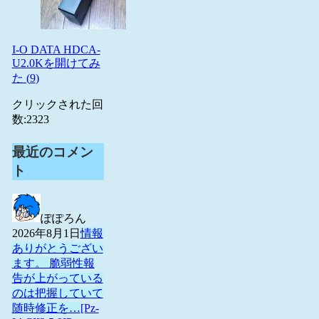
I-O DATA HDCA-
U2.0Kを開けてみ
た (
9
)
クリックされた回
数:
2323
最近のコメン
ト
ぽぽろん
2026年8月1日
情報
ありがとうござい
ます。 脆弱性報
告が上がっている
のは把握していて
随時修正を…
[Pz-