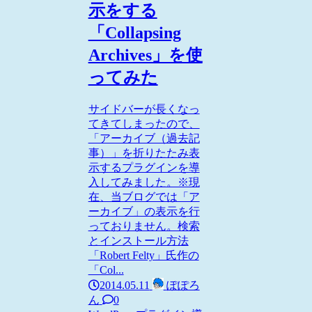
示をする
「Collapsing
Archives」を使
ってみた
サイドバーが長くなっ
てきてしまったので、
「アーカイブ（過去記
事）」を折りたたみ表
示するプラグインを導
入してみました。※現
在、当ブログでは「ア
ーカイブ」の表示を行
っておりません。検索
とインストール方法
「Robert Felty」氏作の
「Col...
2014.05.11
ぽぽろ
ん
0