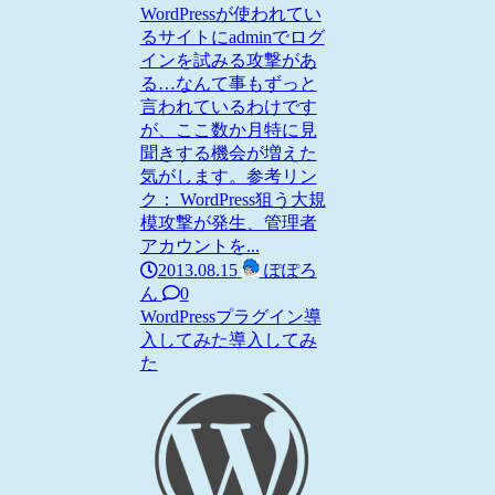
WordPressが使われてい
るサイトにadminでログ
インを試みる攻撃があ
る…なんて事もずっと
言われているわけです
が、ここ数か月特に見
聞きする機会が増えた
気がします。参考リン
ク： WordPress狙う大規
模攻撃が発生、管理者
アカウントを...
2013.08.15
ぽぽろ
ん
0
WordPress
プラグイン導
入してみた
導入してみ
た