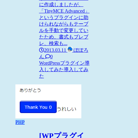
に作成しましたが、
「TinyMCE Advanced」
というプラグインに助
けられながらもテーブ
ルを手動で変更してい
たため、書式もブレブ
レ、検索も...
2013.03.11
ぽぽろ
ん
0
WordPress
プラグイン導
入してみた
導入してみ
た
PHP
[WPプラグイ