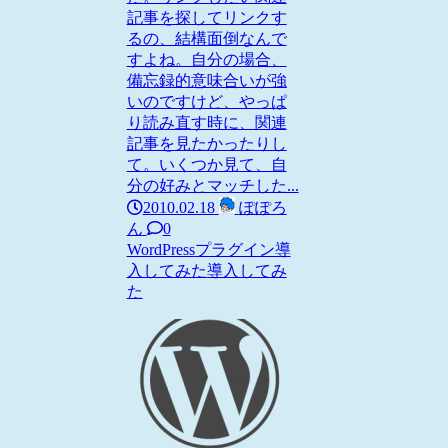
記事を探してリンクす
るの、結構面倒なんで
すよね。自分の場合、
備忘録的意味合いが強
いのですけど、やっぱ
り読み直す時に、関連
記事を見たかったりし
て。いくつか見て、自
分の好みとマッチした...
2010.02.18
ぽぽろ
ん
0
WordPress
プラグイン導
入してみた
導入してみ
た