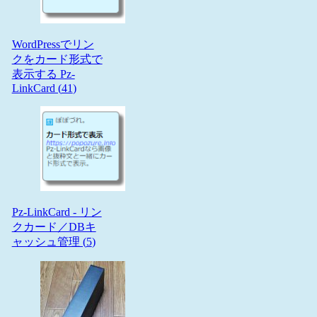
WordPressでリン
クをカード形式で
表示する Pz-
LinkCard (
41
)
Pz-LinkCard - リン
クカード／DBキ
ャッシュ管理 (
5
)