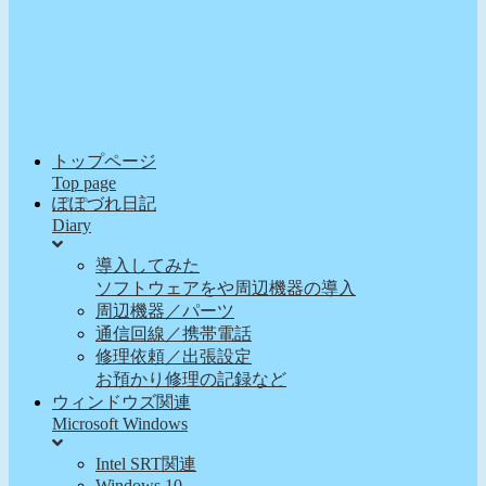
トップページ
Top page
ぽぽづれ日記
Diary
導入してみた
ソフトウェアをや周辺機器の導入
周辺機器／パーツ
通信回線／携帯電話
修理依頼／出張設定
お預かり修理の記録など
ウィンドウズ関連
Microsoft Windows
Intel SRT関連
Windows 10