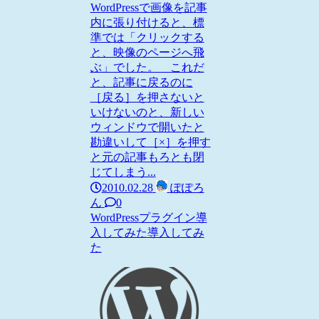
WordPressで画像を記事
内に張り付けると、標
準では「クリックする
と、映像のページへ飛
ぶ」でした。 これだ
と、記事に戻るのに
［戻る］を押さないと
いけないのと、新しい
ウィンドウで開いたと
勘違いして［×］を押す
と元の記事もろとも閉
じてしまう...
2010.02.28
ぽぽろ
ん
0
WordPress
プラグイン導
入してみた
導入してみ
た