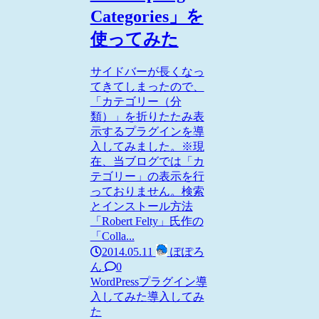
Categories」を
使ってみた
サイドバーが長くなっ
てきてしまったので、
「カテゴリー（分
類）」を折りたたみ表
示するプラグインを導
入してみました。※現
在、当ブログでは「カ
テゴリー」の表示を行
っておりません。検索
とインストール方法
「Robert Felty」氏作の
「Colla...
2014.05.11
ぽぽろ
ん
0
WordPress
プラグイン導
入してみた
導入してみ
た