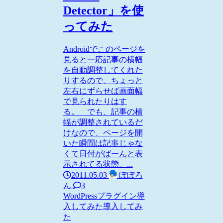
Detector」を使
ってみた
Androidでこのページを
見ると一応記事の横幅
を自動調整してくれた
りするので、ちょっと
左右にずらせば画面幅
で見られたりはす
る。 でも、記事の横
幅が調整されているだ
けなので、ページを開
いた瞬間は記事じゃな
くて日付がばーんと表
示されてる状態。...
2011.05.03
ぽぽろ
ん
3
WordPress
プラグイン導
入してみた
導入してみ
た