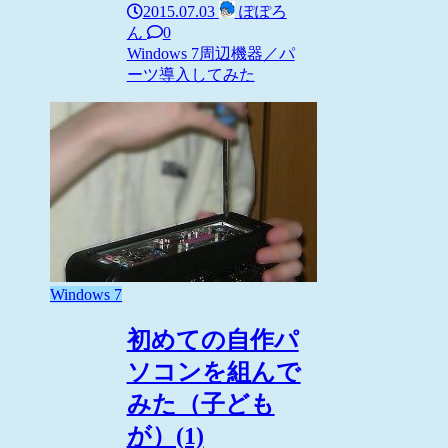
2015.07.03
ぽぽろ
ん
0
Windows 7
周辺機器／パ
ーツ
導入してみた
Windows 7
初めての自作パ
ソコンを組んで
みた（子ども
が）(1)