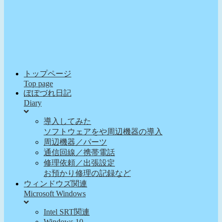
トップページ
Top page
ぽぽづれ日記
Diary
導入してみた
ソフトウェアをや周辺機器の導入
周辺機器／パーツ
通信回線／携帯電話
修理依頼／出張設定
お預かり修理の記録など
ウィンドウズ関連
Microsoft Windows
Intel SRT関連
Windows 10