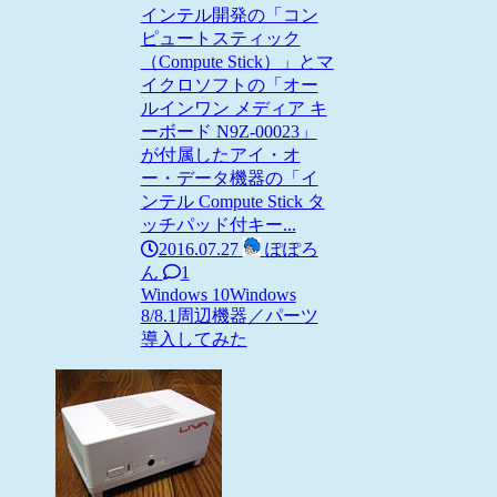
インテル開発の「コン
ピュートスティック
（Compute Stick）」とマ
イクロソフトの「オー
ルインワン メディア キ
ーボード N9Z-00023」
が付属したアイ・オ
ー・データ機器の「イ
ンテル Compute Stick タ
ッチパッド付キー...
2016.07.27
ぽぽろ
ん
1
Windows 10
Windows
8/8.1
周辺機器／パーツ
導入してみた