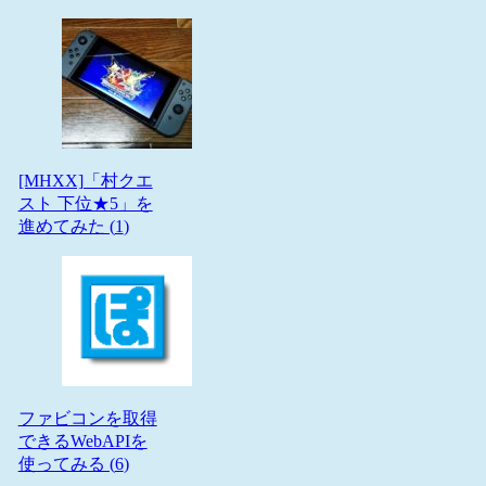
[MHXX]「村クエ
スト 下位★5」を
進めてみた (
1
)
ファビコンを取得
できるWebAPIを
使ってみる (
6
)