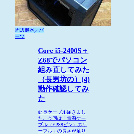
周辺機器／パ
ーツ
Core i5-2400S＋
Z68でパソコン
組み直してみた
（長男坊の）(4)
動作確認してみ
た
延長ケーブル届きまし
た。今回は「電源ケー
ブル（EPS8ピン）のケ
ーブル」の長さが足り