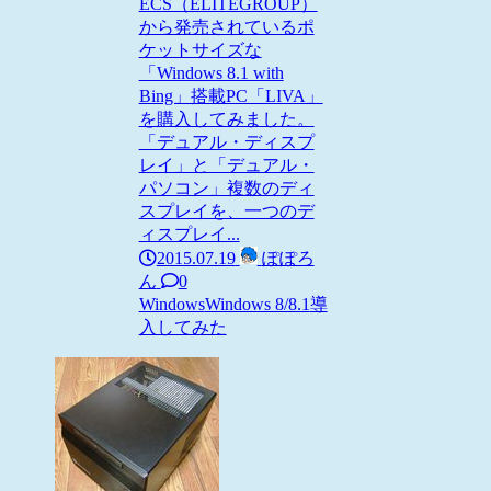
ECS（ELITEGROUP）
から発売されているポ
ケットサイズな
「Windows 8.1 with
Bing」搭載PC「LIVA」
を購入してみました。
「デュアル・ディスプ
レイ」と「デュアル・
パソコン」複数のディ
スプレイを、一つのデ
ィスプレイ...
2015.07.19
ぽぽろ
ん
0
Windows
Windows 8/8.1
導
入してみた