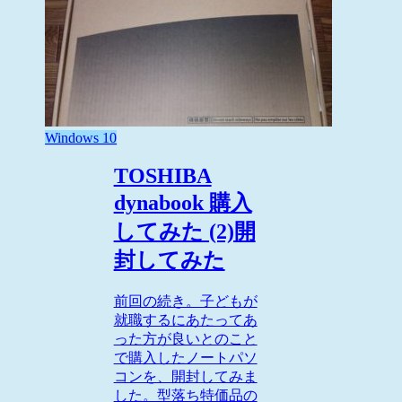
Windows 10
TOSHIBA
dynabook 購入
してみた (2)開
封してみた
前回の続き。子どもが
就職するにあたってあ
った方が良いとのこと
で購入したノートパソ
コンを、開封してみま
した。型落ち特価品の