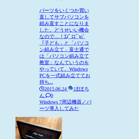
パーツをいくつか買い
直してサブパソコンを
組み直すことになりま
した。どうせいい機会
なので…！Σ(ﾟロﾟ)oﾞ
「子ども」と「パソコ
ン組み立て」富士通で
は「パソコン組み立て
教室」なんていうのを
やっていて、Windows
PCを一式組み立ててお
持ち...
2015.06.24
ぽぽろ
ん
0
Windows 7
周辺機器／パ
ーツ
導入してみた