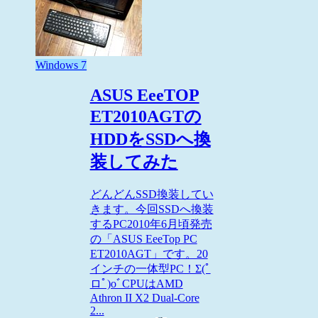
Windows 7
ASUS EeeTOP
ET2010AGTの
HDDをSSDへ換
装してみた
どんどんSSD換装してい
きます。今回SSDへ換装
するPC2010年6月頃発売
の「ASUS EeeTop PC
ET2010AGT」です。20
インチの一体型PC！Σ(ﾟ
ロﾟ)oﾞCPUはAMD
Athron II X2 Dual-Core
2...