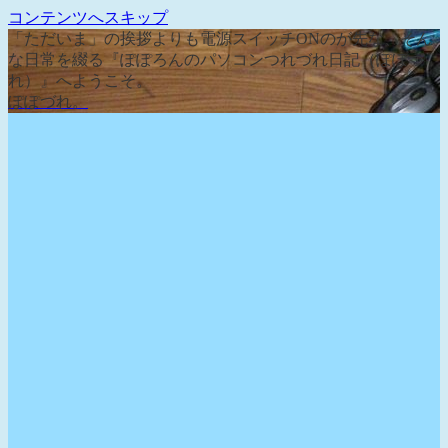
コンテンツへスキップ
「ただいま」の挨拶よりも電源スイッチONのが先な、そん
な日常を綴る『ぽぽろんのパソコンつれづれ日記（ぽぽづ
れ）』へようこそ。
ぽぽづれ。