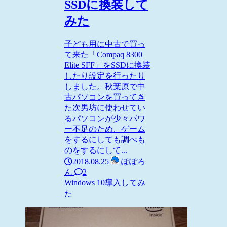
SSDに換装して
みた
子ども用に中古で買っ
て来た「Compaq 8300
Elite SFF」をSSDに換装
したり設定を行ったり
しました。秋葉原で中
古パソコンを買ってき
た次男坊に使わせてい
るパソコンが少々パワ
ー不足のため、ゲーム
をするにしても調べも
のをするにして...
2018.08.25
ぽぽろ
ん
2
Windows 10
導入してみ
た