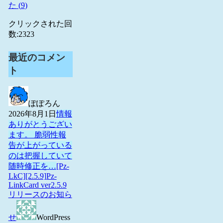
た (
9
)
クリックされた回
数:
2323
最近のコメン
ト
ぽぽろん
2026年8月1日
情報
ありがとうござい
ます。 脆弱性報
告が上がっている
のは把握していて
随時修正を…
[Pz-
LkC][2.5.9]Pz-
LinkCard ver2.5.9
リリースのお知ら
せ
WordPress