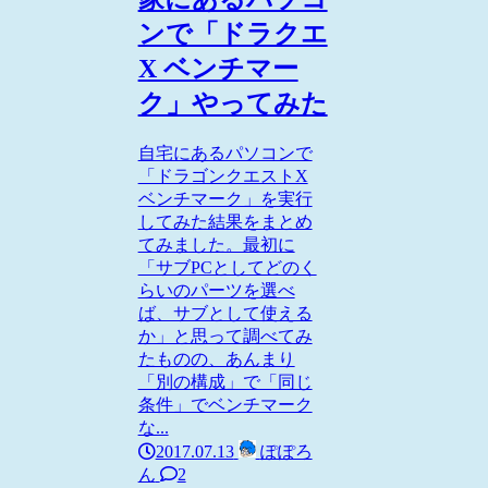
ンで「ドラクエ
X ベンチマー
ク」やってみた
自宅にあるパソコンで
「ドラゴンクエストX
ベンチマーク」を実行
してみた結果をまとめ
てみました。最初に
「サブPCとしてどのく
らいのパーツを選べ
ば、サブとして使える
か」と思って調べてみ
たものの、あんまり
「別の構成」で「同じ
条件」でベンチマーク
な...
2017.07.13
ぽぽろ
ん
2