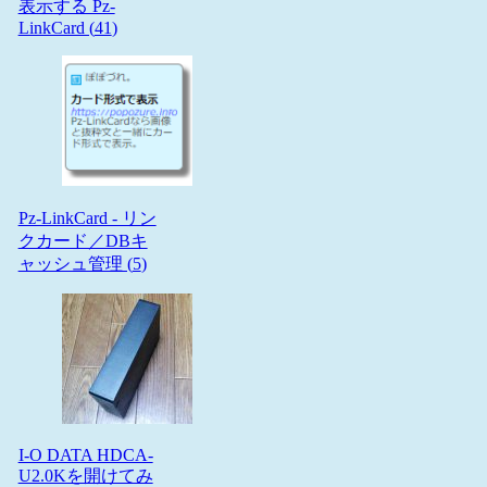
表示する Pz-
LinkCard (
41
)
Pz-LinkCard - リン
クカード／DBキ
ャッシュ管理 (
5
)
I-O DATA HDCA-
U2.0Kを開けてみ