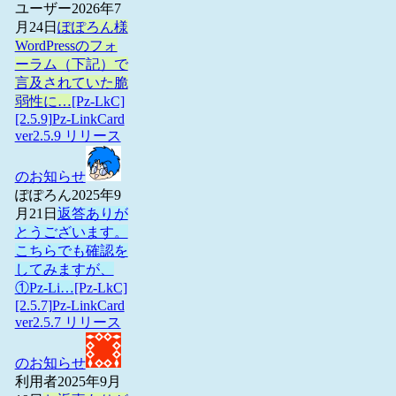
ユーザー
2026年7
月24日
ぽぽろん様
WordPressのフォ
ーラム（下記）で
言及されていた脆
弱性に…
[Pz-LkC]
[2.5.9]Pz-LinkCard
ver2.5.9 リリース
のお知らせ
ぽぽろん
2025年9
月21日
返答ありが
とうございます。
こちらでも確認を
してみますが、
①Pz-Li…
[Pz-LkC]
[2.5.7]Pz-LinkCard
ver2.5.7 リリース
のお知らせ
利用者
2025年9月