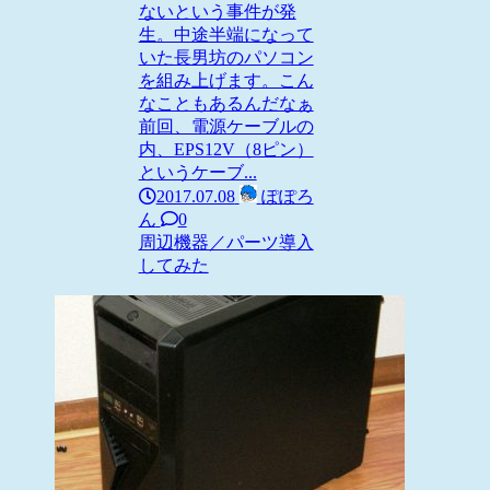
ないという事件が発
生。中途半端になって
いた長男坊のパソコン
を組み上げます。こん
なこともあるんだなぁ
前回、電源ケーブルの
内、EPS12V（8ピン）
というケーブ...
2017.07.08
ぽぽろ
ん
0
周辺機器／パーツ
導入
してみた