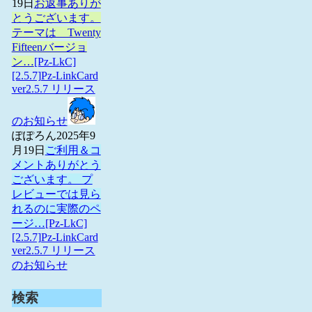
19日
お返事ありが
とうございます。
テーマは Twenty
Fifteenバージョ
ン…
[Pz-LkC]
[2.5.7]Pz-LinkCard
ver2.5.7 リリース
のお知らせ
ぽぽろん
2025年9
月19日
ご利用＆コ
メントありがとう
ございます。 プ
レビューでは見ら
れるのに実際のペ
ージ…
[Pz-LkC]
[2.5.7]Pz-LinkCard
ver2.5.7 リリース
のお知らせ
検索