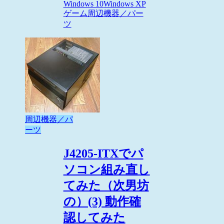
Windows 10
Windows XP
ゲーム
周辺機器／パー
ツ
周辺機器／パ
ーツ
J4205-ITXでパ
ソコン組み直し
てみた（次男坊
の）(3) 動作確
認してみた