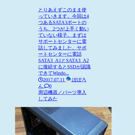
とりあえずこのまま使
っていきます。今回は4
つあるSATA3ポートの
うち、2つが上手く動い
ていない様子。まずは
サポートセンターに電
話してみました。サポ
ートセンターに電話
SATA3_A1とSATA3_A2
に接続するとSSDが認識
できてWindo...
2017.07.11
ぽぽろ
ん
0
周辺機器／パーツ
導入
してみた