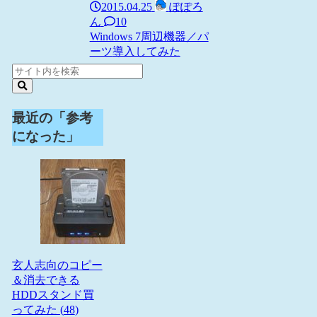
2015.04.25
ぽぽろ
ん
10
Windows 7
周辺機器／パ
ーツ
導入してみた
最近の「参考
になった」
玄人志向のコピー
＆消去できる
HDDスタンド買
ってみた (
48
)