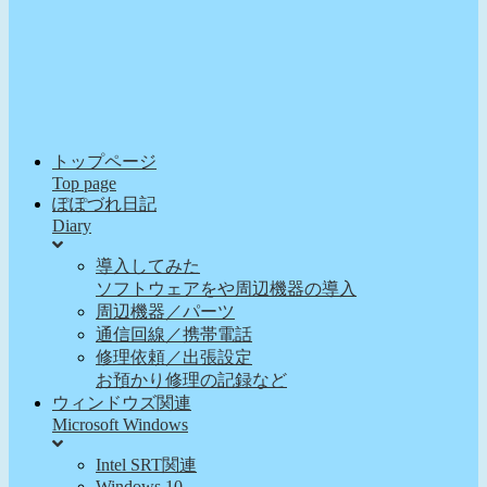
トップページ
Top page
ぽぽづれ日記
Diary
導入してみた
ソフトウェアをや周辺機器の導入
周辺機器／パーツ
通信回線／携帯電話
修理依頼／出張設定
お預かり修理の記録など
ウィンドウズ関連
Microsoft Windows
Intel SRT関連
Windows 10