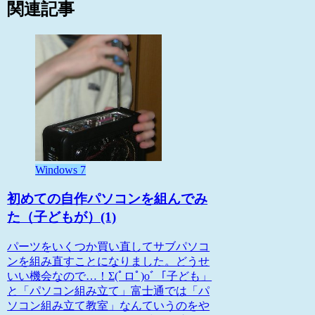
関連記事
Windows 7
初めての自作パソコンを組んでみ
た（子どもが）(1)
パーツをいくつか買い直してサブパソコ
ンを組み直すことになりました。どうせ
いい機会なので…！Σ(ﾟロﾟ)oﾞ「子ども」
と「パソコン組み立て」富士通では「パ
ソコン組み立て教室」なんていうのをや