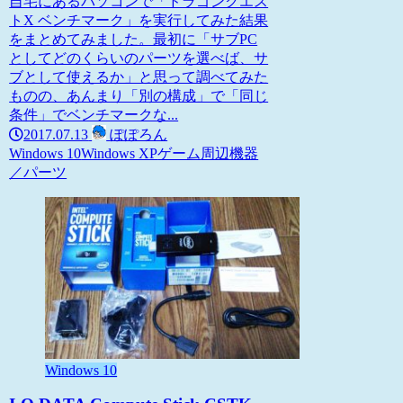
自宅にあるパソコンで「ドラゴンクエス
トX ベンチマーク」を実行してみた結果
をまとめてみました。最初に「サブPC
としてどのくらいのパーツを選べば、サ
ブとして使えるか」と思って調べてみた
ものの、あんまり「別の構成」で「同じ
条件」でベンチマークな...
2017.07.13
ぽぽろん
Windows 10
Windows XP
ゲーム
周辺機器
／パーツ
Windows 10