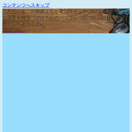
コンテンツへスキップ
「ただいま」の挨拶よりも電源スイッチONのが先な、そん
な日常を綴る『ぽぽろんのパソコンつれづれ日記（ぽぽづ
れ）』へようこそ。
ぽぽづれ。