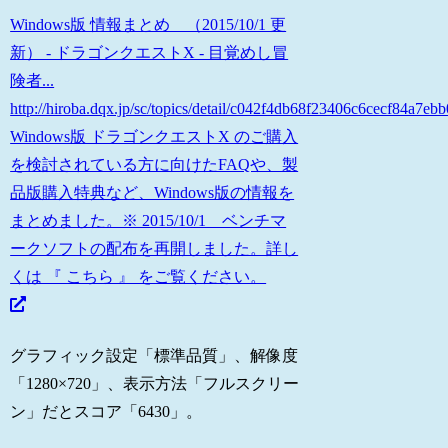
Windows版 情報まとめ （2015/10/1 更
新） - ドラゴンクエストX - 目覚めし冒
険者...
http://hiroba.dqx.jp/sc/topics/detail/c042f4db68f23406c6cecf84a7eb
Windows版 ドラゴンクエストX のご購入
を検討されている方に向けたFAQや、製
品版購入特典など、Windows版の情報を
まとめました。※ 2015/10/1 ベンチマ
ークソフトの配布を再開しました。詳し
くは 『 こちら 』 をご覧ください。
グラフィック設定「標準品質」、解像度
「1280×720」、表示方法「フルスクリー
ン」だとスコア「6430」。