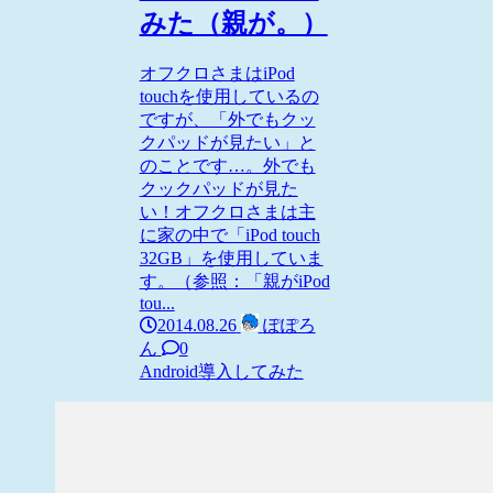
みた（親が。）
オフクロさまはiPod
touchを使用しているの
ですが、「外でもクッ
クパッドが見たい」と
のことです…。外でも
クックパッドが見た
い！オフクロさまは主
に家の中で「iPod touch
32GB」を使用していま
す。（参照：「親がiPod
tou...
2014.08.26
ぽぽろ
ん
0
Android
導入してみた