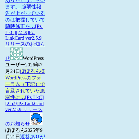
ありがとうござい
ます。 脆弱性報
告が上がっている
のは把握していて
随時修正を…
[Pz-
LkC][2.5.9]Pz-
LinkCard ver2.5.9
リリースのお知ら
せ
WordPress
ユーザー
2026年7
月24日
ぽぽろん様
WordPressのフォ
ーラム（下記）で
言及されていた脆
弱性に…
[Pz-LkC]
[2.5.9]Pz-LinkCard
ver2.5.9 リリース
のお知らせ
ぽぽろん
2025年9
月21日
返答ありが