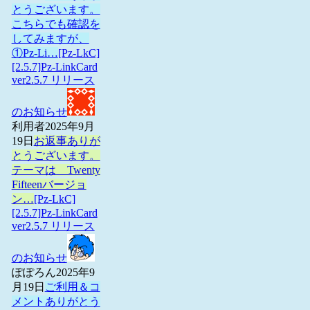
とうございます。
こちらでも確認を
してみますが、
①Pz-Li…
[Pz-LkC]
[2.5.7]Pz-LinkCard
ver2.5.7 リリース
のお知らせ
利用者
2025年9月
19日
お返事ありが
とうございます。
テーマは Twenty
Fifteenバージョ
ン…
[Pz-LkC]
[2.5.7]Pz-LinkCard
ver2.5.7 リリース
のお知らせ
ぽぽろん
2025年9
月19日
ご利用＆コ
メントありがとう