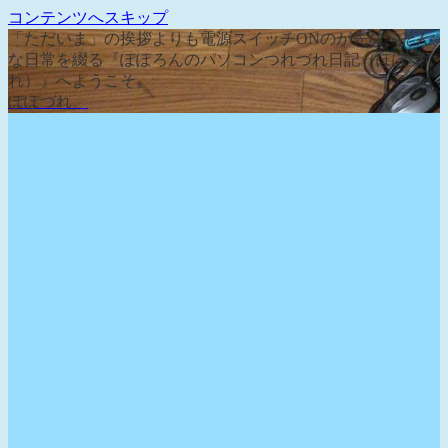
コンテンツへスキップ
「ただいま」の挨拶よりも電源スイッチONのが先な、そん
な日常を綴る『ぽぽろんのパソコンつれづれ日記（ぽぽづ
れ）』へようこそ。
ぽぽづれ。