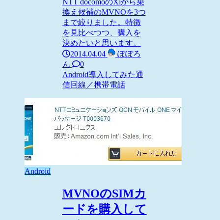
NTT docomoのXiから乗
換え候補のMVNOを3つ
まで絞りました。特徴
を見比べつつ、購入を
決めたいと思います。
2014.04.04
ぽぽろ
ん
0
Android
導入してみた
通
信回線／携帯電話
Android
MVNOのSIMカ
ードを購入して