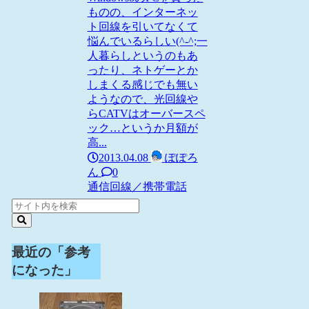
ものの、インターネッ
ト回線を引いてなくて
悩んでいるらしい(^-^;一
人暮らしというのもあ
ったり、ネトゲーとか
しまくる感じでも無い
ようなので、光回線や
らCATVはオーバースペ
ック…というか月額が
高...
2013.04.08
ぽぽろ
ん
0
通信回線／携帯電話
最近の「参考
になった」