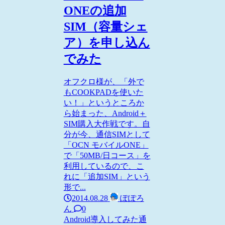
ONEの追加
SIM（容量シェ
ア）を申し込ん
でみた
オフクロ様が、「外で
もCOOKPADを使いた
い！」というところか
ら始まった、Android＋
SIM購入大作戦です。自
分が今、通信SIMとして
「OCN モバイルONE」
で「50MB/日コース」を
利用しているので、こ
れに「追加SIM」という
形で...
2014.08.28
ぽぽろ
ん
0
Android
導入してみた
通