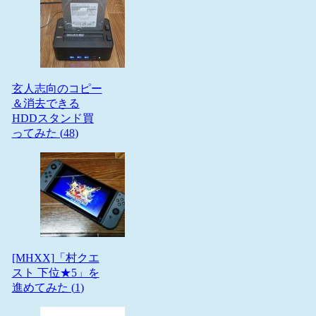
玄人志向のコピー
＆消去できる
HDDスタンド買
ってみた (
48
)
[MHXX]「村クエ
スト 下位★5」を
進めてみた (
1
)