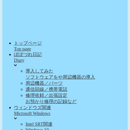
トップページ
Top page
ぽぽづれ日記
Diary
導入してみた
ソフトウェアをや周辺機器の導入
周辺機器／パーツ
通信回線／携帯電話
修理依頼／出張設定
お預かり修理の記録など
ウィンドウズ関連
Microsoft Windows
Intel SRT関連
Windows 10