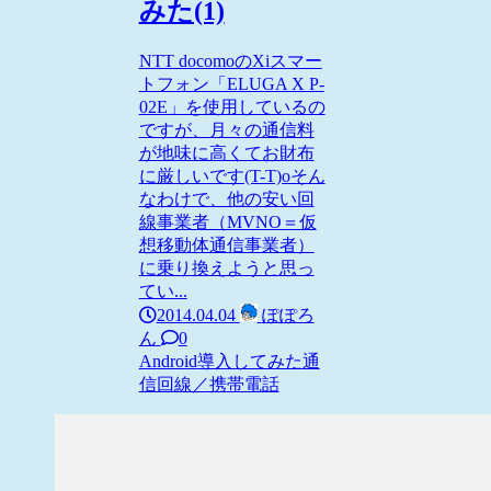
みた(1)
NTT docomoのXiスマー
トフォン「ELUGA X P-
02E」を使用しているの
ですが、月々の通信料
が地味に高くてお財布
に厳しいです(T-T)oそん
なわけで、他の安い回
線事業者（MVNO＝仮
想移動体通信事業者）
に乗り換えようと思っ
てい...
2014.04.04
ぽぽろ
ん
0
Android
導入してみた
通
信回線／携帯電話