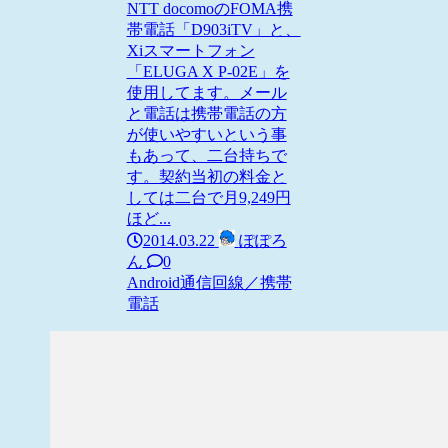
NTT docomoのFOMA携
帯電話「D903iTV」と、
Xiスマートフォン
「ELUGA X P-02E」を
使用してます。メール
と電話は携帯電話の方
が使いやすいという事
もあって、二台持ちで
す。契約当初の料金と
しては二台で月9,249円
ほど...
2014.03.22
ぽぽろ
ん
0
Android
通信回線／携帯
電話