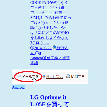
COOKPADが使えなく
て不便！」という事
で、「Android端末＋
SIMを組み合わせて使っ
てはどうか」という結
論になりました。今回
は「親にどこのMVNO
をお勧めしようかなぁ
Σ(ﾟロﾟ)oﾞ...
2014.08.27
ぽぽろ
ん
0
Android
通信回線／携帯
電話
Android
LG Optimus it
L-05Eを買って