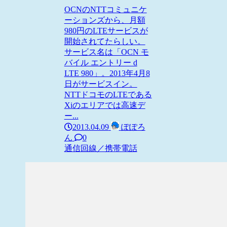
OCNのNTTコミュニケ
ーションズから、月額
980円のLTEサービスが
開始されてたらしい。
サービス名は「OCN モ
バイル エントリー d
LTE 980」。2013年4月8
日がサービスイン。
NTTドコモのLTEである
Xiのエリアでは高速デ
ー...
2013.04.09
ぽぽろ
ん
0
通信回線／携帯電話