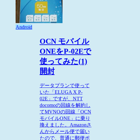
Android
OCN モバイル
ONEをP-02Eで
使ってみた(1)
開封
データプランで使って
いた「ELUGA X P-
02E」ですが、NTT
docomoの回線を解約し
てMVNOの回線「OCN
モバイルONE」に乗り
換えました。Amazonさ
んからメール便で届い
たので、普通に郵便ポ