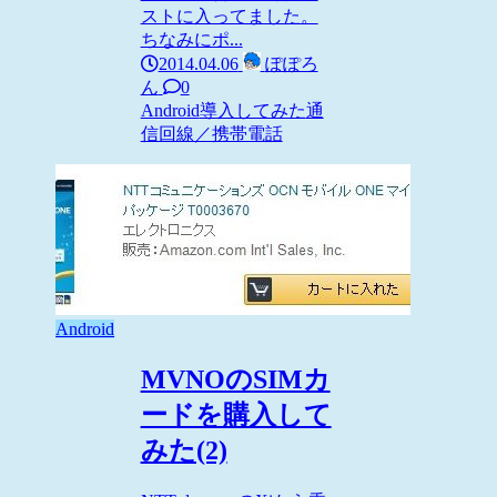
ストに入ってました。
ちなみにポ...
2014.04.06
ぽぽろ
ん
0
Android
導入してみた
通
信回線／携帯電話
Android
MVNOのSIMカ
ードを購入して
みた(2)