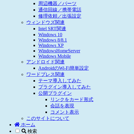
周辺機器／パーツ
通信回線／携帯電話
修理依頼／出張設定
ウィンドウズ関連
Intel SRT関連
Windows 10
Windows 8/8.1
Windows XP
WindowsHomeServer
Windows Mobile
アンドロイド関連
AndroidのWi-Fi簡単設定
ワードプレス関連
テーマ導入してみた
プラグイン導入してみた
公開プラグイン
リンクをカード形式
会話を表現
コメント表示
このサイトについて
ホーム
検索