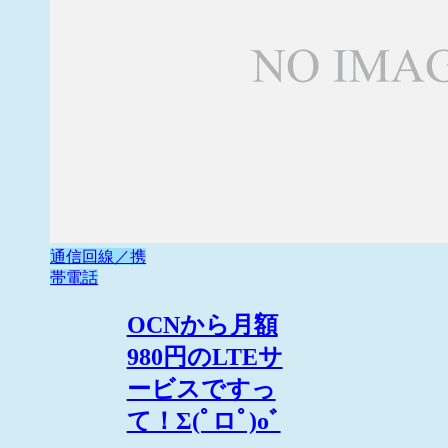
通信回線／携
帯電話
OCNから月額
980円のLTEサ
ービスですっ
て！Σ(ﾟロﾟ)oﾞ