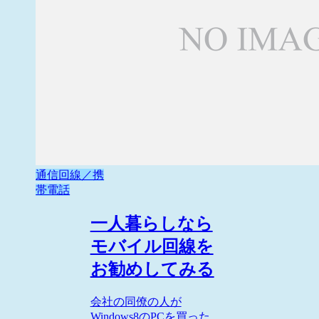
通信回線／携
帯電話
一人暮らしなら
モバイル回線を
お勧めしてみる
会社の同僚の人が
Windows8のPCを買った