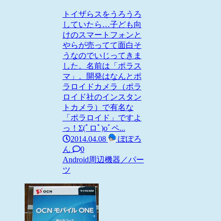
トイザらスをうろうろ
していたら…子ども向
けのスマートフォンと
やらが売ってて面白そ
うなのでいじってきま
した。名前は「ポラス
マ」。開発はなんとポ
ラロイドカメラ（ポラ
ロイド社のインスタン
トカメラ）で有名な
「ポラロイド」ですよ
っ！Σ(ﾟロﾟ)oﾞペ...
2014.04.08
ぽぽろ
ん
0
Android
周辺機器／パー
ツ