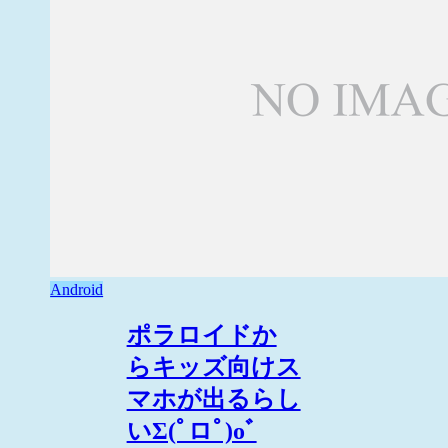
Android
ポラロイドか
らキッズ向けス
マホが出るらし
いΣ(ﾟロﾟ)oﾞ