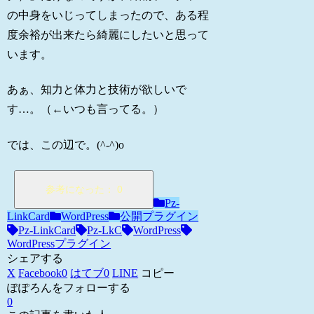
の中身をいじってしまったので、ある程
度余裕が出来たら綺麗にしたいと思って
います。
あぁ、知力と体力と技術が欲しいで
す…。（←いつも言ってる。）
では、この辺で。(^-^)o
Pz-
LinkCard
WordPress
公開プラグイン
Pz-LinkCard
Pz-LkC
WordPress
WordPressプラグイン
シェアする
X
Facebook
0
はてブ
0
LINE
コピー
ぽぽろんをフォローする
0