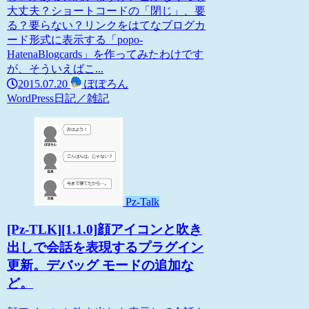
大丈夫？ショートコードの「閉じ」、要
る？要らない？リンクをはてなブログカ
ード形式に表示する「popo-
HatenaBlogcards」を作ってみたわけです
が、そういえばこ...
2015.07.20
ぽぽろん
WordPress
日記／雑記
Pz-Talk
[Pz-TLK][1.1.0]顔アイコンと吹き
出しで会話を表現するプラグイン
更新。デバッグ モードの追加な
ど。