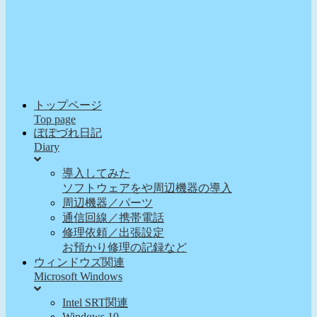
トップページ
Top page
ぽぽづれ日記
Diary
導入してみた
ソフトウェアをや周辺機器の導入
周辺機器／パーツ
通信回線／携帯電話
修理依頼／出張設定
お預かり修理の記録など
ウィンドウズ関連
Microsoft Windows
Intel SRT関連
Windows 10