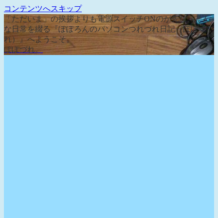
コンテンツへスキップ
「ただいま」の挨拶よりも電源スイッチONのが先な、そん
な日常を綴る『ぽぽろんのパソコンつれづれ日記（ぽぽづ
れ）』へようこそ。
ぽぽづれ。