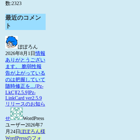
数:
2323
最近のコメン
ト
ぽぽろん
2026年8月1日
情報
ありがとうござい
ます。 脆弱性報
告が上がっている
のは把握していて
随時修正を…
[Pz-
LkC][2.5.9]Pz-
LinkCard ver2.5.9
リリースのお知ら
せ
WordPress
ユーザー
2026年7
月24日
ぽぽろん様
WordPressのフォ