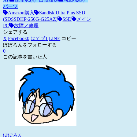
パーツ
Amazon購入
Sandisk Ultra Plus SSD
(SDSSDHP-256G-G25AZ)
SSD
メイン
PC
故障／修理
シェアする
X
Facebook
0
はてブ
1
LINE
コピー
ぽぽろんをフォローする
0
この記事を書いた人
ぽぽろん