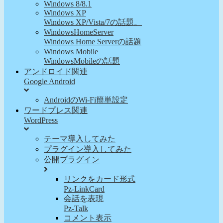
Windows 8/8.1
Windows XP
Windows XP/Vista/7の話題。
WindowsHomeServer
Windows Home Serverの話題
Windows Mobile
WindowsMobileの話題
アンドロイド関連
Google Android
AndroidのWi-Fi簡単設定
ワードプレス関連
WordPress
テーマ導入してみた
プラグイン導入してみた
公開プラグイン
リンクをカード形式
Pz-LinkCard
会話を表現
Pz-Talk
コメント表示