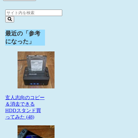
最近の「参考
になった」
玄人志向のコピー
＆消去できる
HDDスタンド買
ってみた (
48
)