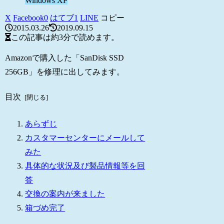
Windows XP
X
Facebook
0
はてブ
1
LINE
コピー
2015.03.26
2019.09.15
この記事は
約3分
で読めます。
Amazonで購入した「SanDisk SSD
256GB」を修理に出してみます。
目次
あらずじ
カスタマーセンターにメールして
みた
具体的な状況及び製品情報等を回
答
交換の案内が来ました
箱づめ完了