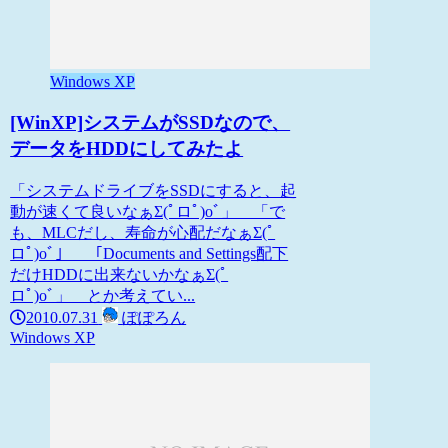
Windows XP
[WinXP]システムがSSDなので、
データをHDDにしてみたよ
「システムドライブをSSDにすると、起
動が速くて良いなぁΣ(ﾟロﾟ)oﾞ」 「で
も、MLCだし、寿命が心配だなぁΣ(ﾟ
ロﾟ)oﾞ」 「Documents and Settings配下
だけHDDに出来ないかなぁΣ(ﾟ
ロﾟ)oﾞ」 とか考えてい...
2010.07.31
ぽぽろん
Windows XP