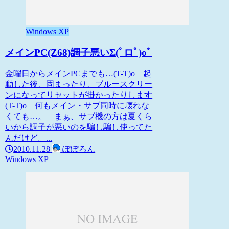
Windows XP
メインPC(Z68)調子悪いΣ(ﾟロﾟ)oﾞ
金曜日からメインPCまでも…(T-T)o 起
動した後、固まったり、ブルースクリー
ンになってリセットが掛かったりします
(T-T)o 何もメイン・サブ同時に壊れな
くても…。 まぁ、サブ機の方は夏くら
いから調子が悪いのを騙し騙し使ってた
んだけど。...
2010.11.28
ぽぽろん
Windows XP