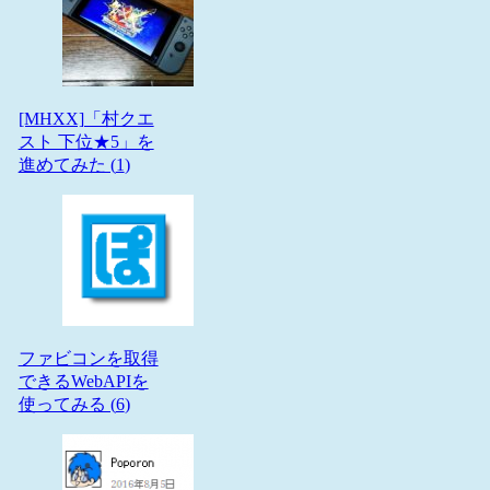
[MHXX]「村クエ
スト 下位★5」を
進めてみた (
1
)
ファビコンを取得
できるWebAPIを
使ってみる (
6
)