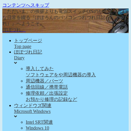
コンテンツへスキップ
「ただいま」の挨拶よりも電源スイッチONのが先な、そん
な日常を綴る『ぽぽろんのパソコンつれづれ日記（ぽぽづ
れ）』へようこそ。
ぽぽづれ。
トップページ
Top page
ぽぽづれ日記
Diary
導入してみた
ソフトウェアをや周辺機器の導入
周辺機器／パーツ
通信回線／携帯電話
修理依頼／出張設定
お預かり修理の記録など
ウィンドウズ関連
Microsoft Windows
Intel SRT関連
Windows 10