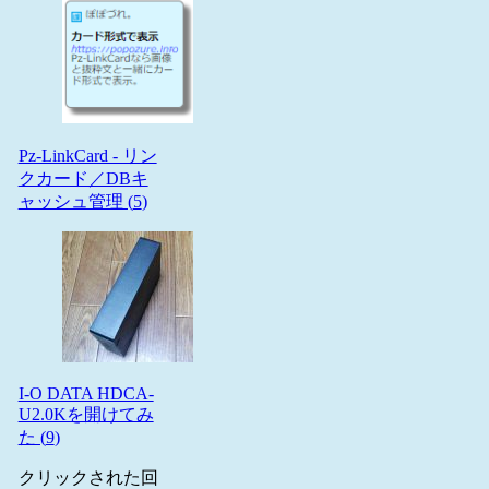
Pz-LinkCard - リン
クカード／DBキ
ャッシュ管理 (
5
)
I-O DATA HDCA-
U2.0Kを開けてみ
た (
9
)
クリックされた回