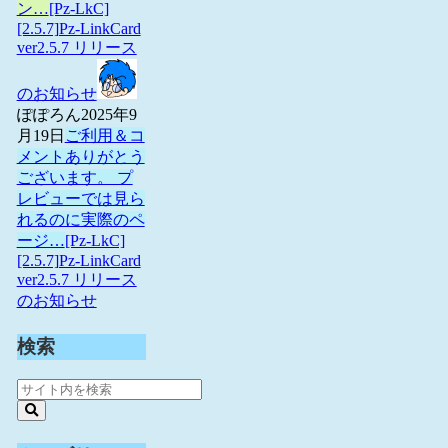
ン…
[Pz-LkC]
[2.5.7]Pz-LinkCard
ver2.5.7 リリース
のお知らせ
ぽぽろん
2025年9
月19日
ご利用＆コ
メントありがとう
ございます。 プ
レビューでは見ら
れるのに実際のペ
ージ…
[Pz-LkC]
[2.5.7]Pz-LinkCard
ver2.5.7 リリース
のお知らせ
検索