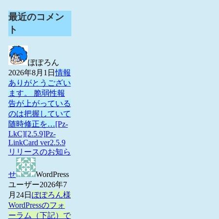
最近のコメン
ト
ぽぽろん
2026年8月1日
情報
ありがとうござい
ます。 脆弱性報
告が上がっている
のは把握していて
随時修正を…
[Pz-
LkC][2.5.9]Pz-
LinkCard ver2.5.9
リリースのお知ら
せ
WordPress
ユーザー
2026年7
月24日
ぽぽろん様
WordPressのフォ
ーラム（下記）で