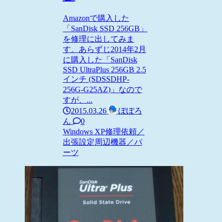
Amazonで購入した
「SanDisk SSD 256GB」
を修理に出してみま
す。あらずじ2014年2月
に購入した「SanDisk
SSD UltraPlus 256GB 2.5
インチ (SDSSDHP-
256G-G25AZ)」なので
すが、...
2015.03.26
ぽぽろ
ん
0
Windows XP
修理依頼／
出張設定
周辺機器／パ
ーツ