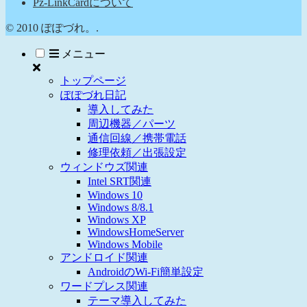
Pz-LinkCardについて
© 2010 ぽぽづれ。.
メニュー
トップページ
ぽぽづれ日記
導入してみた
周辺機器／パーツ
通信回線／携帯電話
修理依頼／出張設定
ウィンドウズ関連
Intel SRT関連
Windows 10
Windows 8/8.1
Windows XP
WindowsHomeServer
Windows Mobile
アンドロイド関連
AndroidのWi-Fi簡単設定
ワードプレス関連
テーマ導入してみた