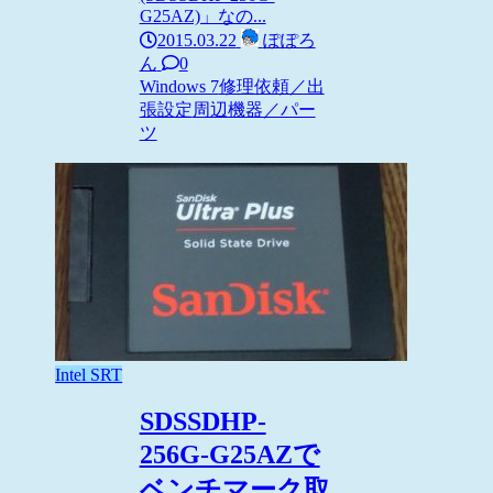
G25AZ)」なの...
2015.03.22
ぽぽろ
ん
0
Windows 7
修理依頼／出
張設定
周辺機器／パー
ツ
Intel SRT
SDSSDHP-
256G-G25AZで
ベンチマーク取