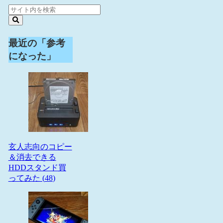
最近の「参考
になった」
玄人志向のコピー
＆消去できる
HDDスタンド買
ってみた (
48
)