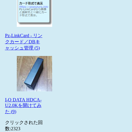
Pz-LinkCard - リン
クカード／DBキ
ャッシュ管理 (
5
)
I-O DATA HDCA-
U2.0Kを開けてみ
た (
9
)
クリックされた回
数:
2323