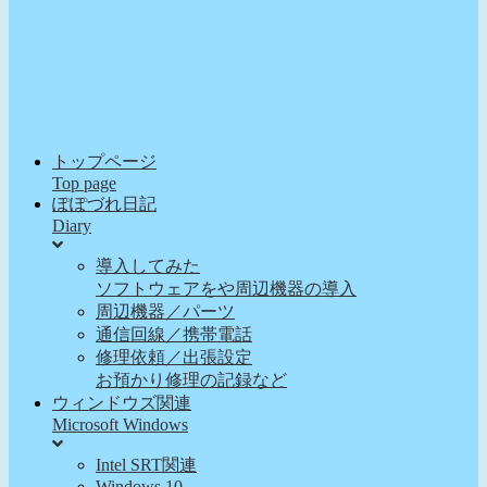
トップページ
Top page
ぽぽづれ日記
Diary
導入してみた
ソフトウェアをや周辺機器の導入
周辺機器／パーツ
通信回線／携帯電話
修理依頼／出張設定
お預かり修理の記録など
ウィンドウズ関連
Microsoft Windows
Intel SRT関連
Windows 10