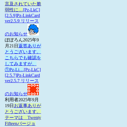
言及されていた脆
弱性に…
[Pz-LkC]
[2.5.9]Pz-LinkCard
ver2.5.9 リリース
のお知らせ
ぽぽろん
2025年9
月21日
返答ありが
とうございます。
こちらでも確認を
してみますが、
①Pz-Li…
[Pz-LkC]
[2.5.7]Pz-LinkCard
ver2.5.7 リリース
のお知らせ
利用者
2025年9月
19日
お返事ありが
とうございます。
テーマは Twenty
Fifteenバージョ