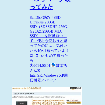
ってみた
SanDisk製の「SSD
UltraPlus 256GB
SSD（SDSSDHP-256G-
G25AZ/256GB MLC
SSD）」を衝動買いし
て、使おう使おうと思
ってたのに…。気付い
たら4か月放ってたよ！
Σ(ﾟロﾟ)oﾞせめて買った
ら...
2014.06.01
ぽぽろ
ん
0
Intel SRT
Windows XP
周
辺機器／パーツ