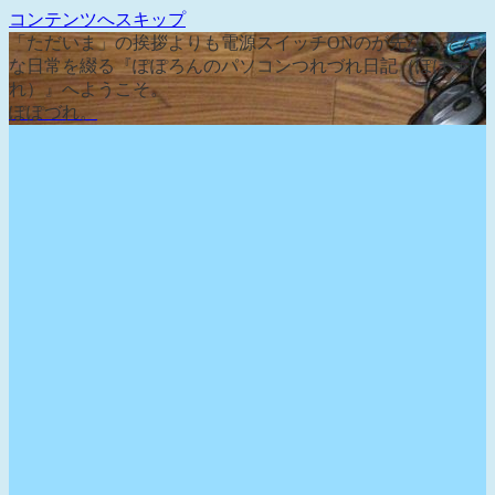
コンテンツへスキップ
「ただいま」の挨拶よりも電源スイッチONのが先な、そん
な日常を綴る『ぽぽろんのパソコンつれづれ日記（ぽぽづ
れ）』へようこそ。
ぽぽづれ。