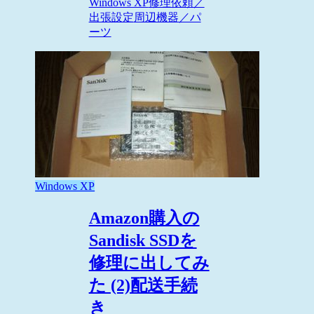
Windows XP
修理依頼／
出張設定
周辺機器／パ
ーツ
Windows XP
Amazon購入の
Sandisk SSDを
修理に出してみ
た (2)配送手続
き