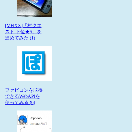
[MHXX]「村クエ
スト 下位★5」を
進めてみた (
1
)
ファビコンを取得
できるWebAPIを
使ってみる (
6
)