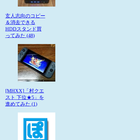
玄人志向のコピー
＆消去できる
HDDスタンド買
ってみた (
48
)
[MHXX]「村クエ
スト 下位★5」を
進めてみた (
1
)