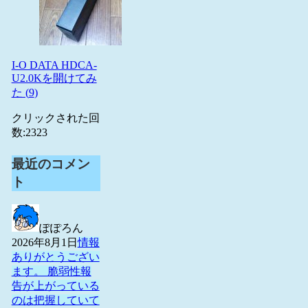
I-O DATA HDCA-
U2.0Kを開けてみ
た (
9
)
クリックされた回
数:
2323
最近のコメン
ト
ぽぽろん
2026年8月1日
情報
ありがとうござい
ます。 脆弱性報
告が上がっている
のは把握していて