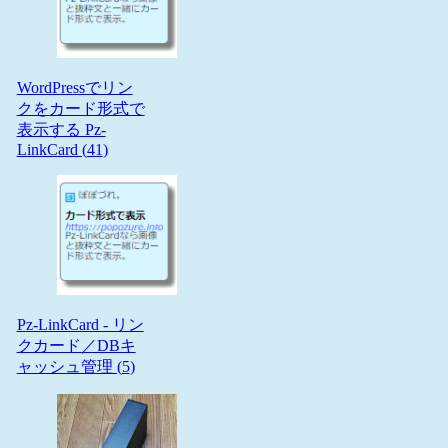
WordPressでリン
クをカード形式で
表示する Pz-
LinkCard (
41
)
Pz-LinkCard - リン
クカード／DBキ
ャッシュ管理 (
5
)