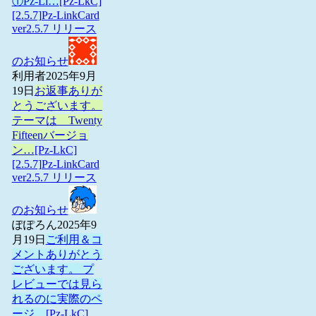
①Pz-Li…
[Pz-LkC]
[2.5.7]Pz-LinkCard
ver2.5.7 リリース
のお知らせ
利用者
2025年9月
19日
お返事ありが
とうございます。
テーマは Twenty
Fifteenバージョ
ン…
[Pz-LkC]
[2.5.7]Pz-LinkCard
ver2.5.7 リリース
のお知らせ
ぽぽろん
2025年9
月19日
ご利用＆コ
メントありがとう
ございます。 プ
レビューでは見ら
れるのに実際のペ
ージ…
[Pz-LkC]