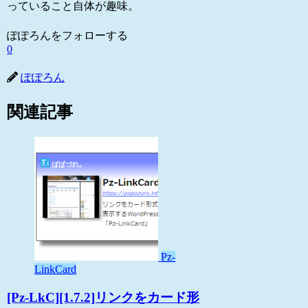
っていること自体が趣味。
ぽぽろんをフォローする
0
ぽぽろん
関連記事
Pz-
LinkCard
[Pz-LkC][1.7.2]リンクをカード形