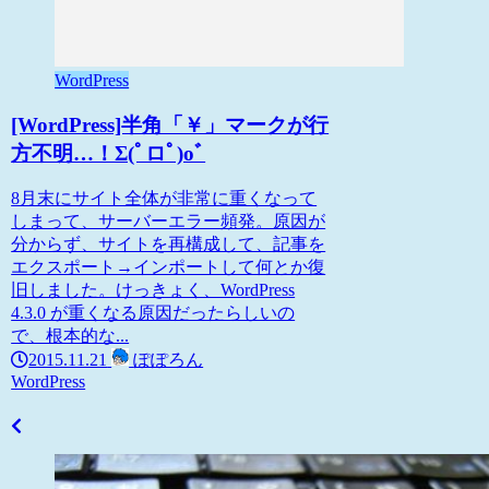
WordPress
[WordPress]半角「￥」マークが行
方不明…！Σ(ﾟロﾟ)oﾞ
8月末にサイト全体が非常に重くなって
しまって、サーバーエラー頻発。原因が
分からず、サイトを再構成して、記事を
エクスポート→インポートして何とか復
旧しました。けっきょく、WordPress
4.3.0 が重くなる原因だったらしいの
で、根本的な...
2015.11.21
ぽぽろん
WordPress