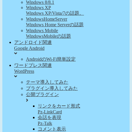
Windows 8/8.1
Windows XP
Windows XP/Vista/7の話題。
WindowsHomeServer
Windows Home Serverの話題
Windows Mobile
WindowsMobileの話題
アンドロイド関連
Google Android
AndroidのWi-Fi簡単設定
ワードプレス関連
WordPress
テーマ導入してみた
プラグイン導入してみた
公開プラグイン
リンクをカード形式
Pz-LinkCard
会話を表現
Pz-Talk
コメント表示