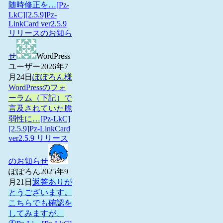
随時修正を…
[Pz-
LkC][2.5.9]Pz-
LinkCard ver2.5.9
リリースのお知ら
せ
WordPress
ユーザー
2026年7
月24日
ぽぽろん様
WordPressのフォ
ーラム（下記）で
言及されていた脆
弱性に…
[Pz-LkC]
[2.5.9]Pz-LinkCard
ver2.5.9 リリース
のお知らせ
ぽぽろん
2025年9
月21日
返答ありが
とうございます。
こちらでも確認を
してみますが、