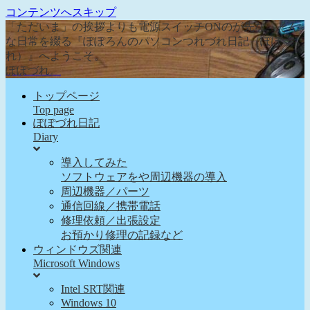
コンテンツへスキップ
「ただいま」の挨拶よりも電源スイッチONのが先な、そん
な日常を綴る『ぽぽろんのパソコンつれづれ日記（ぽぽづ
れ）』へようこそ。
ぽぽづれ。
トップページ
Top page
ぽぽづれ日記
Diary
導入してみた
ソフトウェアをや周辺機器の導入
周辺機器／パーツ
通信回線／携帯電話
修理依頼／出張設定
お預かり修理の記録など
ウィンドウズ関連
Microsoft Windows
Intel SRT関連
Windows 10