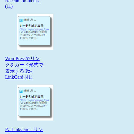
RecentComments
(
11
)
WordPressでリン
クをカード形式で
表示する Pz-
LinkCard (
41
)
Pz-LinkCard - リン