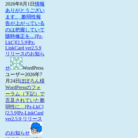
2026年8月1日
情報
ありがとうござい
ます。 脆弱性報
告が上がっている
のは把握していて
随時修正を…
[Pz-
LkC][2.5.9]Pz-
LinkCard ver2.5.9
リリースのお知ら
せ
WordPress
ユーザー
2026年7
月24日
ぽぽろん様
WordPressのフォ
ーラム（下記）で
言及されていた脆
弱性に…
[Pz-LkC]
[2.5.9]Pz-LinkCard
ver2.5.9 リリース
のお知らせ