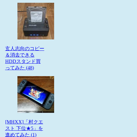
玄人志向のコピー
＆消去できる
HDDスタンド買
ってみた (
48
)
[MHXX]「村クエ
スト 下位★5」を
進めてみた (
1
)