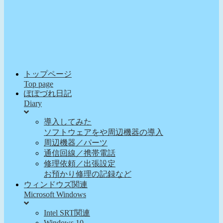
トップページ
Top page
ぽぽづれ日記
Diary
導入してみた
ソフトウェアをや周辺機器の導入
周辺機器／パーツ
通信回線／携帯電話
修理依頼／出張設定
お預かり修理の記録など
ウィンドウズ関連
Microsoft Windows
Intel SRT関連
Windows 10