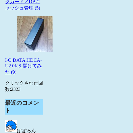
クカード／DBキ
ャッシュ管理 (
5
)
I-O DATA HDCA-
U2.0Kを開けてみ
た (
9
)
クリックされた回
数:
2323
最近のコメン
ト
ぽぽろん