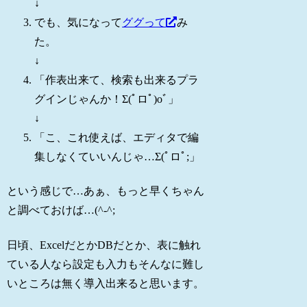
↓
でも、気になって
ググって
み
た。
↓
「作表出来て、検索も出来るプラ
グインじゃんか！Σ(ﾟロﾟ)oﾞ」
↓
「こ、これ使えば、エディタで編
集しなくていいんじゃ…Σ(ﾟロﾟ;」
という感じで…あぁ、もっと早くちゃん
と調べておけば…(^-^;
日頃、ExcelだとかDBだとか、表に触れ
ている人なら設定も入力もそんなに難し
いところは無く導入出来ると思います。