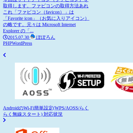
取得します。ファビコンの取得方法あれ
これ「ファビコン（favicon）」は
「Favorite icon」（お気に入りアイコン）
の略です。元々は Microsoft Internet
Explorer の「...
2015.07.30
ぽぽろん
PHP
WordPress
AndroidのWi-Fi簡単設定(WPS/AOSS/らく
らく無線スタート) 対応状況