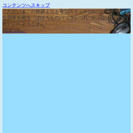
コンテンツへスキップ
「ただいま」の挨拶よりも電源スイッチONのが先な、そん
な日常を綴る『ぽぽろんのパソコンつれづれ日記（ぽぽづ
れ）』へようこそ。
ぽぽづれ。