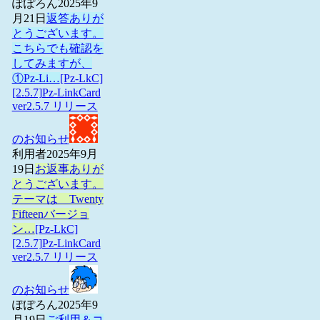
ぽぽろん
2025年9
月21日
返答ありが
とうございます。
こちらでも確認を
してみますが、
①Pz-Li…
[Pz-LkC]
[2.5.7]Pz-LinkCard
ver2.5.7 リリース
のお知らせ
利用者
2025年9月
19日
お返事ありが
とうございます。
テーマは Twenty
Fifteenバージョ
ン…
[Pz-LkC]
[2.5.7]Pz-LinkCard
ver2.5.7 リリース
のお知らせ
ぽぽろん
2025年9
月19日
ご利用＆コ