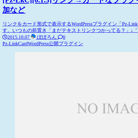
[Pz-LkC][0.1.3]リンク→カード
加など
リンクをカード形式で表示するWordPressプラグイン「Pz-L
す。いつもの前置き「まだテキストリンクつかってる？」↓「カード
2015.10.07
ぽぽろん
0
Pz-LinkCard
WordPress
公開プラグイン