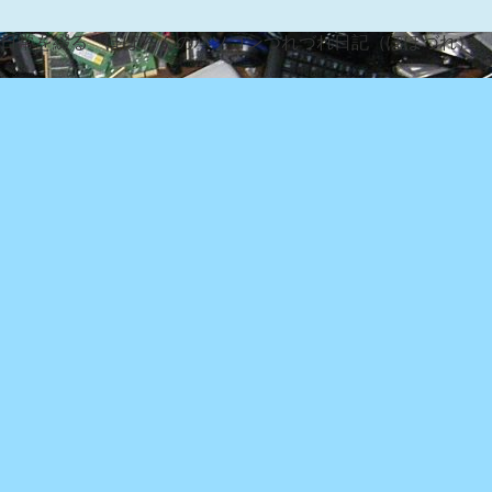
な日常を綴る『ぽぽろんのパソコンつれづれ日記（ぽぽづれ）