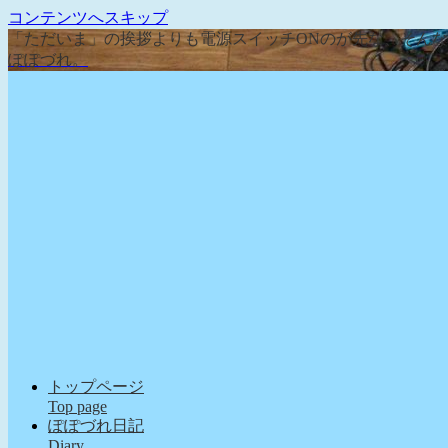
コンテンツへスキップ
「ただいま」の挨拶よりも電源スイッチONのが先な、そん
ぽぽづれ。
トップページ
Top page
ぽぽづれ日記
Diary