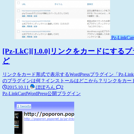
Pz-LinkCar
[Pz-LkC][1.0.0]リンクをカード
ど
リンクをカード形式で表示するWordPressプラグイン「Pz-
のプラグインは何？インストールはどこから？リンクをカード形式で
2015.10.11
ぽぽろん
2
Pz-LinkCard
WordPress
公開プラグイン