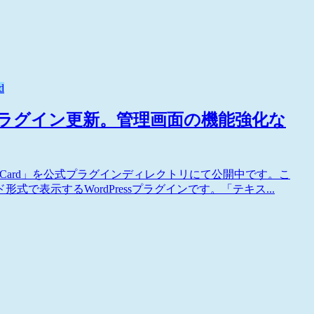
d
にするプラグイン更新。管理画面の機能強化な
LinkCard」を公式プラグインディレクトリにて公開中です。こ
表示するWordPressプラグインです。「テキス...