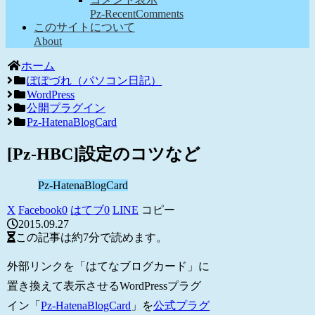
Pz-RecentComments
このサイトについて
About
ホーム
ぽぽづれ（パソコン日記）
WordPress
公開プラグイン
Pz-HatenaBlogCard
[Pz-HBC]設定のコツなど
Pz-HatenaBlogCard
X
Facebook
0
はてブ
0
LINE
コピー
2015.09.27
この記事は
約7分
で読めます。
外部リンクを「はてなブログカード」に
置き換えて表示させるWordPressプラグ
イン「
Pz-HatenaBlogCard
」を
公式プラグ