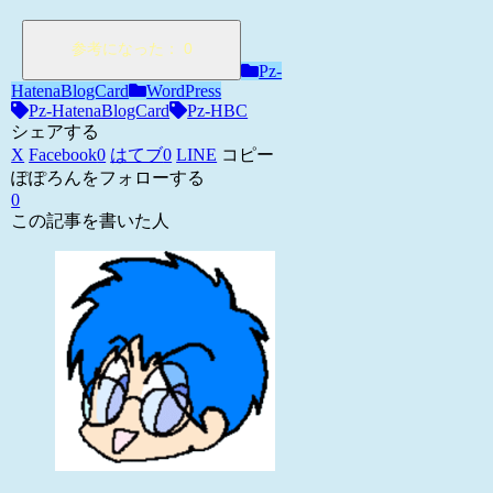
Pz-
HatenaBlogCard
WordPress
Pz-HatenaBlogCard
Pz-HBC
シェアする
X
Facebook
0
はてブ
0
LINE
コピー
ぽぽろんをフォローする
0
この記事を書いた人