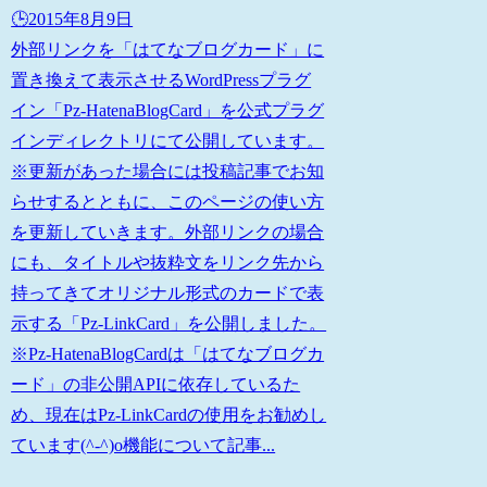
🕒️2015年8月9日
外部リンクを「はてなブログカード」に
置き換えて表示させるWordPressプラグ
イン「Pz-HatenaBlogCard」を公式プラグ
インディレクトリにて公開しています。
※更新があった場合には投稿記事でお知
らせするとともに、このページの使い方
を更新していきます。外部リンクの場合
にも、タイトルや抜粋文をリンク先から
持ってきてオリジナル形式のカードで表
示する「Pz-LinkCard」を公開しました。
※Pz-HatenaBlogCardは「はてなブログカ
ード」の非公開APIに依存しているた
め、現在はPz-LinkCardの使用をお勧めし
ています(^-^)o機能について記事...