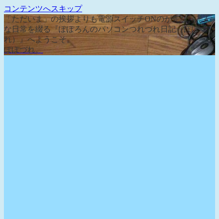
コンテンツへスキップ
「ただいま」の挨拶よりも電源スイッチONのが先な、そん
な日常を綴る『ぽぽろんのパソコンつれづれ日記（ぽぽづ
れ）』へようこそ。
ぽぽづれ。