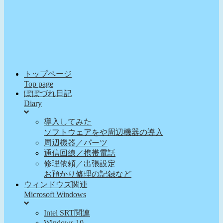
トップページ
Top page
ぽぽづれ日記
Diary
導入してみた
ソフトウェアをや周辺機器の導入
周辺機器／パーツ
通信回線／携帯電話
修理依頼／出張設定
お預かり修理の記録など
ウィンドウズ関連
Microsoft Windows
Intel SRT関連
Windows 10