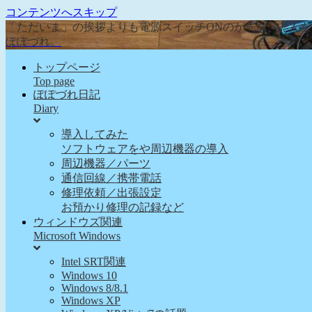
コンテンツへスキップ
「ただいま」の挨拶よりも電源スイッチONのが先な、そん
ぽぽづれ。
トップページ
Top page
ぽぽづれ日記
Diary
導入してみた
ソフトウェアをや周辺機器の導入
周辺機器／パーツ
通信回線／携帯電話
修理依頼／出張設定
お預かり修理の記録など
ウィンドウズ関連
Microsoft Windows
Intel SRT関連
Windows 10
Windows 8/8.1
Windows XP