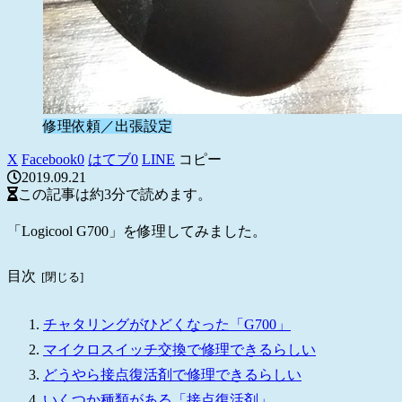
修理依頼／出張設定
X
Facebook
0
はてブ
0
LINE
コピー
2019.09.21
この記事は
約3分
で読めます。
「Logicool G700」を修理してみました。
目次
チャタリングがひどくなった「G700」
マイクロスイッチ交換で修理できるらしい
どうやら接点復活剤で修理できるらしい
いくつか種類がある「接点復活剤」