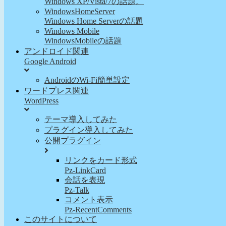
Windows XP/Vista/7の話題。
WindowsHomeServer
Windows Home Serverの話題
Windows Mobile
WindowsMobileの話題
アンドロイド関連
Google Android
AndroidのWi-Fi簡単設定
ワードプレス関連
WordPress
テーマ導入してみた
プラグイン導入してみた
公開プラグイン
リンクをカード形式
Pz-LinkCard
会話を表現
Pz-Talk
コメント表示
Pz-RecentComments
このサイトについて