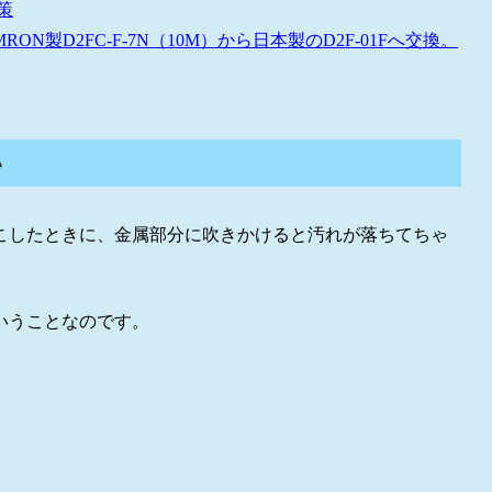
策
製D2FC-F-7N（10M）から日本製のD2F-01Fへ交換。
い
こしたときに、金属部分に吹きかけると汚れが落ちてちゃ
いうことなのです。