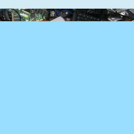
な日常を綴る『ぽぽろんのパソコンつれづれ日記（ぽぽづれ）