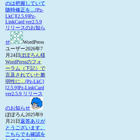
のは把握していて
随時修正を…
[Pz-
LkC][2.5.9]Pz-
LinkCard ver2.5.9
リリースのお知ら
せ
WordPress
ユーザー
2026年7
月24日
ぽぽろん様
WordPressのフォ
ーラム（下記）で
言及されていた脆
弱性に…
[Pz-LkC]
[2.5.9]Pz-LinkCard
ver2.5.9 リリース
のお知らせ
ぽぽろん
2025年9
月21日
返答ありが
とうございます。
こちらでも確認を