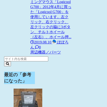
ミングマウス「Logicool
G700」2012年4月に買っ
た「Logicool G700」を
使用しています。左ク
リック、右クリック、
左クリックの脇に3ボタ
ン、チルトホイール
（左右）、ホイール押...
2019.08.10
ぽぽろ
ん
0
周辺機器／パーツ
最近の「参考
になった」