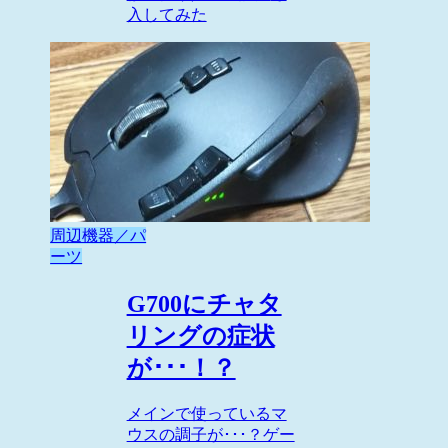
入してみた
周辺機器／パ
ーツ
G700にチャタ
リングの症状
が･･･！？
メインで使っているマ
ウスの調子が･･･？ゲー