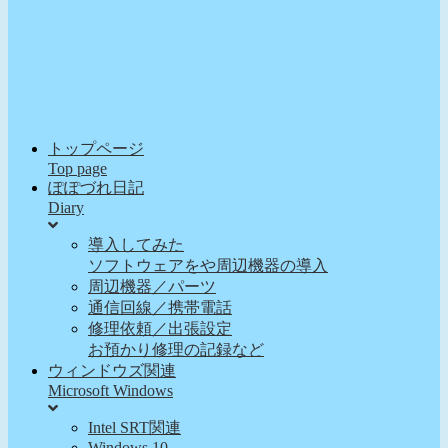
トップページ
Top page
ぽぽづれ日記
Diary
導入してみた
ソフトウェアをや周辺機器の導入
周辺機器／パーツ
通信回線／携帯電話
修理依頼／出張設定
お預かり修理の記録など
ウィンドウズ関連
Microsoft Windows
Intel SRT関連
Windows 10