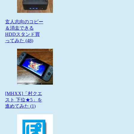
玄人志向のコピー
＆消去できる
HDDスタンド買
ってみた (
48
)
[MHXX]「村クエ
スト 下位★5」を
進めてみた (
1
)