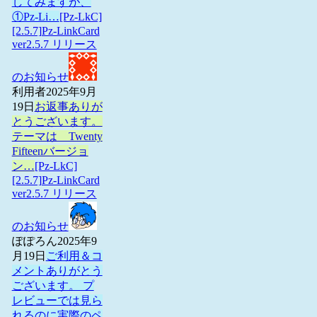
してみますが、
①Pz-Li…
[Pz-LkC]
[2.5.7]Pz-LinkCard
ver2.5.7 リリース
のお知らせ
利用者
2025年9月
19日
お返事ありが
とうございます。
テーマは Twenty
Fifteenバージョ
ン…
[Pz-LkC]
[2.5.7]Pz-LinkCard
ver2.5.7 リリース
のお知らせ
ぽぽろん
2025年9
月19日
ご利用＆コ
メントありがとう
ございます。 プ
レビューでは見ら
れるのに実際のペ