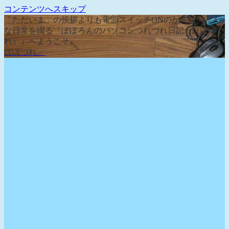
コンテンツへスキップ
「ただいま」の挨拶よりも電源スイッチONのが先な、そん
な日常を綴る『ぽぽろんのパソコンつれづれ日記（ぽぽづ
れ）』へようこそ。
ぽぽづれ。