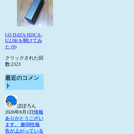
I-O DATA HDCA-
U2.0Kを開けてみ
た (
9
)
クリックされた回
数:
2323
最近のコメン
ト
ぽぽろん
2026年8月1日
情報
ありがとうござい
ます。 脆弱性報
告が上がっている