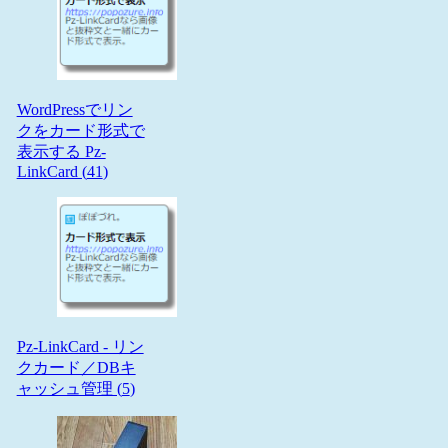
WordPressでリン
クをカード形式で
表示する Pz-
LinkCard (
41
)
Pz-LinkCard - リン
クカード／DBキ
ャッシュ管理 (
5
)