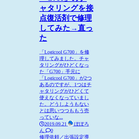
ャタリングを接
点復活剤で修理
してみた→直っ
た
「Logicool G700」を修
理してみました。チャ
タリングがひどくなっ
た「G700」手元に
「Logicool G700」が2つ
あるのですが、1つはチ
ャタリングがひどくて
使えなくなっていまし
た。どうしようもない
とは思いつつももう売
っていな...
2019.09.21
ぽぽろ
ん
0
修理依頼／出張設定
導