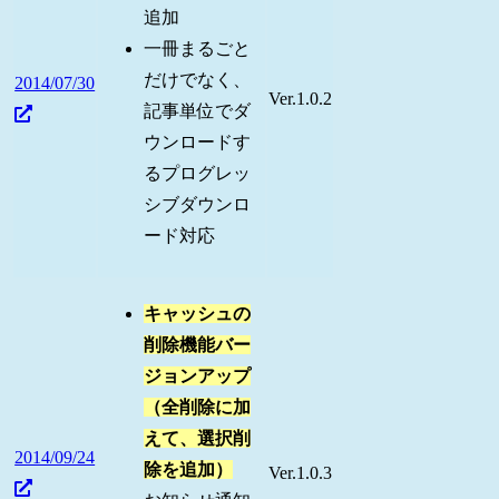
追加
一冊まるごと
だけでなく、
2014/07/30
Ver.1.0.2
記事単位でダ
ウンロードす
るプログレッ
シブダウンロ
ード対応
キャッシュの
削除機能バー
ジョンアップ
（全削除に加
えて、選択削
2014/09/24
除を追加）
Ver.1.0.3