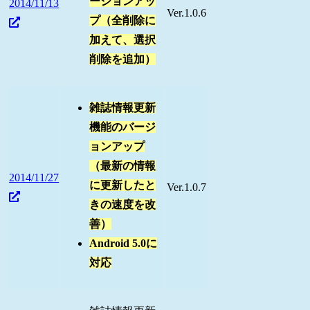
ージョンアッ
2014/11/13
Ver.1.0.6
プ（全削除に
加えて、選択
削除を追加）
雑誌情報更新
機能のバージ
ョンアップ
（最新の情報
2014/11/27
に更新したと
Ver.1.0.7
きの速度を改
善）
Android 5.0に
対応