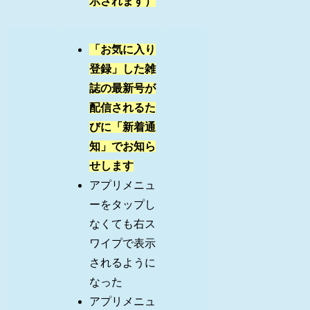
示されます）
「お気に入り
登録」した雑
誌の最新号が
配信されるた
びに「新着通
知」でお知ら
せします
アプリメニュ
ーをタップし
なくても右ス
ワイプで表示
されるように
なった
アプリメニュ