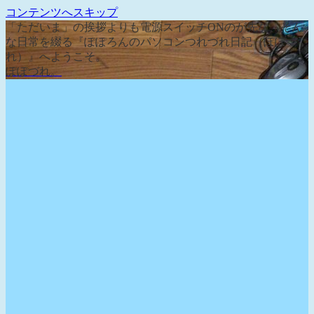
コンテンツへスキップ
「ただいま」の挨拶よりも電源スイッチONのが先な、そん
な日常を綴る『ぽぽろんのパソコンつれづれ日記（ぽぽづ
れ）』へようこそ。
ぽぽづれ。