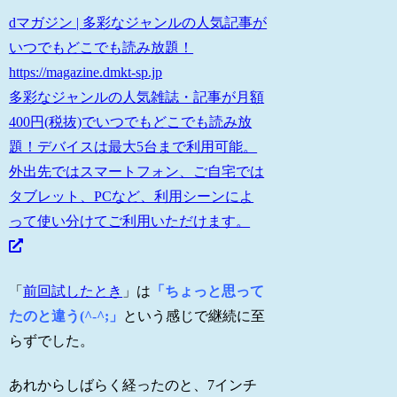
dマガジン | 多彩なジャンルの人気記事が
いつでもどこでも読み放題！
https://magazine.dmkt-sp.jp
多彩なジャンルの人気雑誌・記事が月額
400円(税抜)でいつでもどこでも読み放
題！デバイスは最大5台まで利用可能。
外出先ではスマートフォン、ご自宅では
タブレット、PCなど、利用シーンによ
って使い分けてご利用いただけます。
「
前回試したとき
」は
「ちょっと思って
たのと違う(^-^;」
という感じで継続に至
らずでした。
あれからしばらく経ったのと、7インチ