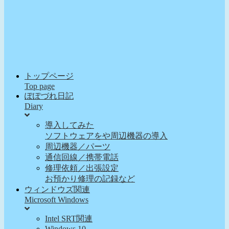
トップページ
Top page
ぽぽづれ日記
Diary
導入してみた
ソフトウェアをや周辺機器の導入
周辺機器／パーツ
通信回線／携帯電話
修理依頼／出張設定
お預かり修理の記録など
ウィンドウズ関連
Microsoft Windows
Intel SRT関連
Windows 10