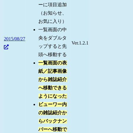
ーに項目追加
（お知らせ、
お気に入り）
一覧画面の中
央をダブルタ
2015/08/27
Ver.1.2.1
ップすると先
頭へ移動する
一覧画面の表
紙／記事画像
から雑誌紹介
へ移動できる
ようになった
ビューワー内
の雑誌紹介か
らバックナン
バーへ移動で