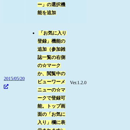
ー」の選択機
能を追加
「お気に入り
登録」機能の
追加（参加雑
誌一覧の右側
の☆マーク
か、閲覧中の
2015/05/20
ビューワーメ
Ver.1.2.0
ニューの☆マ
ークで登録可
能。トップ画
面の「お気に
入り」欄に表