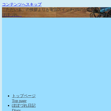
コンテンツへスキップ
「ただいま」の挨拶よりも電源スイッチONのが先な、そん
ぽぽづれ。
トップページ
Top page
ぽぽづれ日記
Diary