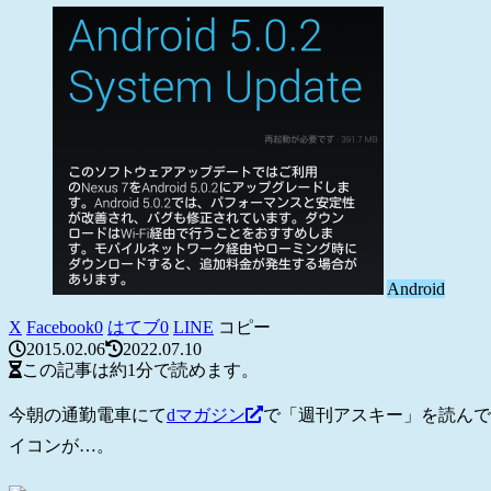
Android
X
Facebook
0
はてブ
0
LINE
コピー
2015.02.06
2022.07.10
この記事は
約1分
で読めます。
今朝の通勤電車にて
dマガジン
で「週刊アスキー」を読んで
イコンが…。