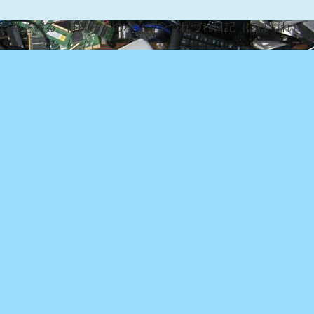
な日常を綴る『ぽぽろんのパソコンつれづれ日記（ぽぽづれ）