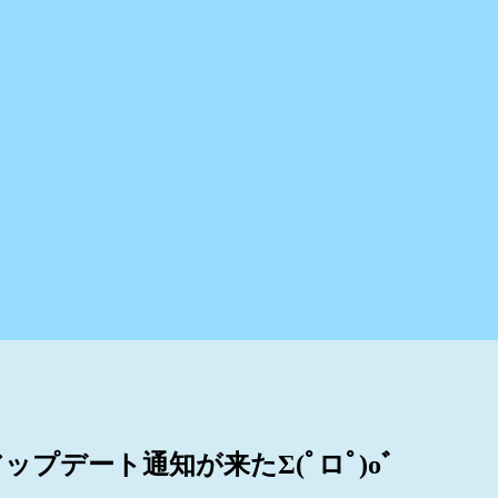
.2へのアップデート通知が来たΣ(ﾟロﾟ)oﾞ