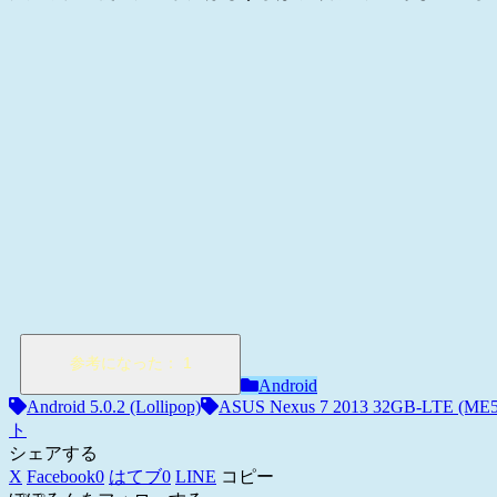
Android
Android 5.0.2 (Lollipop)
ASUS Nexus 7 2013 32GB-LTE (ME
ト
シェアする
X
Facebook
0
はてブ
0
LINE
コピー