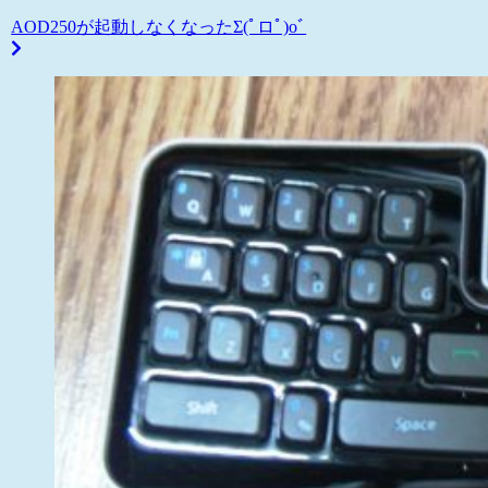
AOD250が起動しなくなったΣ(ﾟロﾟ)oﾞ