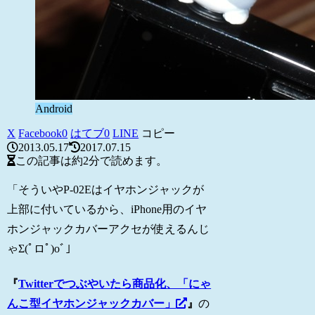
Android
X
Facebook
0
はてブ
0
LINE
コピー
2013.05.17
2017.07.15
この記事は
約2分
で読めます。
「そういやP-02Eはイヤホンジャックが
上部に付いているから、iPhone用のイヤ
ホンジャックカバーアクセが使えるんじ
ゃΣ(ﾟロﾟ)oﾞ」
『
Twitterでつぶやいたら商品化、「にゃ
んこ型イヤホンジャックカバー」
』
の