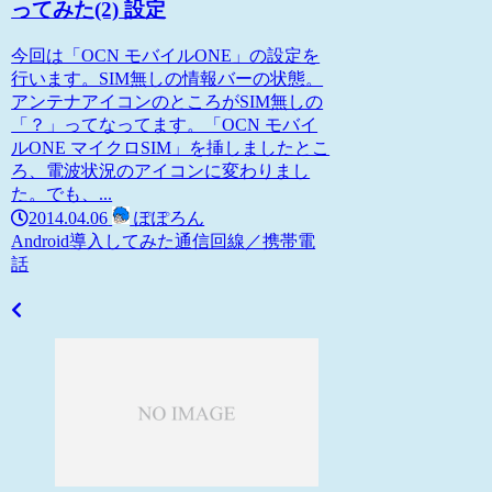
ってみた(2) 設定
今回は「OCN モバイルONE」の設定を
行います。SIM無しの情報バーの状態。
アンテナアイコンのところがSIM無しの
「？」ってなってます。「OCN モバイ
ルONE マイクロSIM」を挿しましたとこ
ろ、電波状況のアイコンに変わりまし
た。でも、...
2014.04.06
ぽぽろん
Android
導入してみた
通信回線／携帯電
話