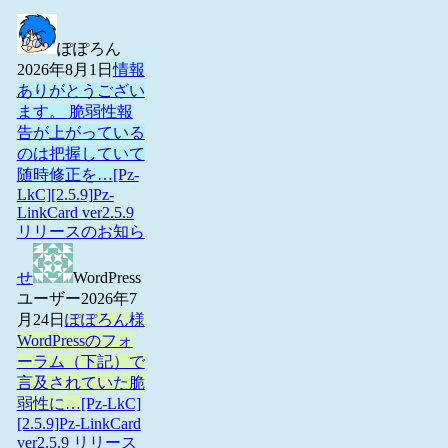
ぽぽろん
2026年8月1日
情報
ありがとうござい
ます。 脆弱性報
告が上がっている
のは把握していて
随時修正を…
[Pz-
LkC][2.5.9]Pz-
LinkCard ver2.5.9
リリースのお知ら
せ
WordPress
ユーザー
2026年7
月24日
ぽぽろん様
WordPressのフォ
ーラム（下記）で
言及されていた脆
弱性に…
[Pz-LkC]
[2.5.9]Pz-LinkCard
ver2.5.9 リリース