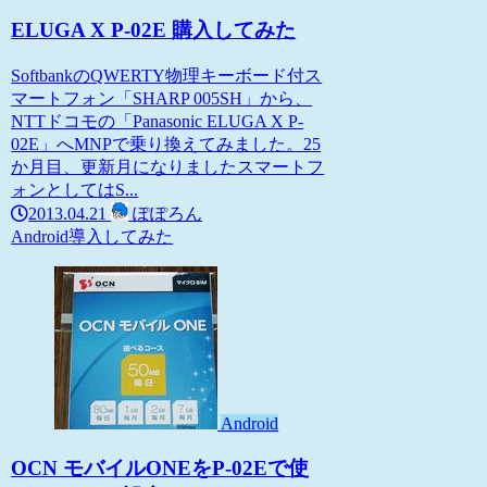
ELUGA X P-02E 購入してみた
SoftbankのQWERTY物理キーボード付ス
マートフォン「SHARP 005SH」から、
NTTドコモの「Panasonic ELUGA X P-
02E」へMNPで乗り換えてみました。25
か月目、更新月になりましたスマートフ
ォンとしてはS...
2013.04.21
ぽぽろん
Android
導入してみた
Android
OCN モバイルONEをP-02Eで使