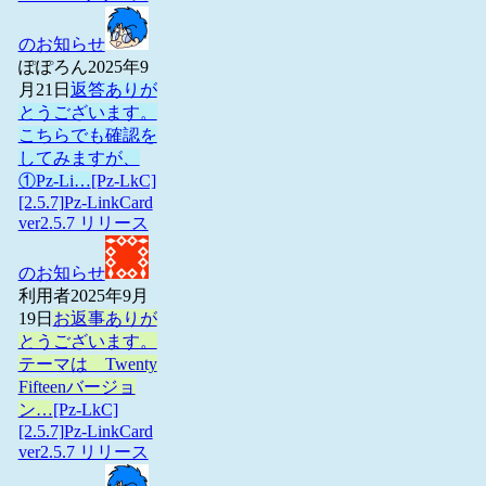
のお知らせ
ぽぽろん
2025年9
月21日
返答ありが
とうございます。
こちらでも確認を
してみますが、
①Pz-Li…
[Pz-LkC]
[2.5.7]Pz-LinkCard
ver2.5.7 リリース
のお知らせ
利用者
2025年9月
19日
お返事ありが
とうございます。
テーマは Twenty
Fifteenバージョ
ン…
[Pz-LkC]
[2.5.7]Pz-LinkCard
ver2.5.7 リリース