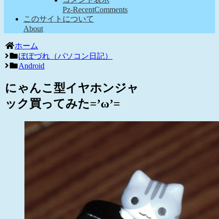
Pz-RecentComments
このサイトについて
About
ホーム
ぽぽづれ（パソコン日記）
Android
にゃんこ型イヤホンジャ
ック買ってみた=’ω’=