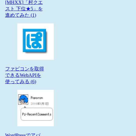
[MHXX]「村クエ
スト 下位★5」を
進めてみた (
1
)
ファビコンを取得
できるWebAPIを
使ってみる (
6
)
WordPressでアバ