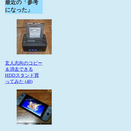
最近の「参考
になった」
玄人志向のコピー
＆消去できる
HDDスタンド買
ってみた (
48
)