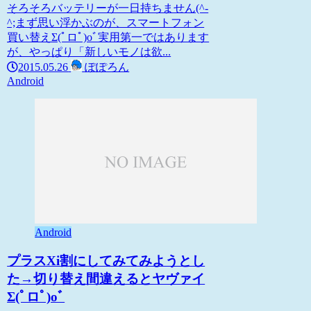
そろそろバッテリーが一日持ちません(^-
^;まず思い浮かぶのが、スマートフォン
買い替えΣ(ﾟロﾟ)oﾞ実用第一ではあります
が、やっぱり「新しいモノは欲...
2015.05.26
ぽぽろん
Android
Android
プラスXi割にしてみてみようとし
た→切り替え間違えるとヤヴァイ
Σ(ﾟロﾟ)oﾞ