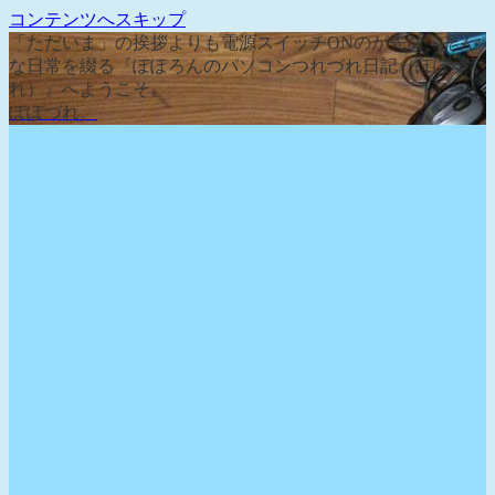
コンテンツへスキップ
「ただいま」の挨拶よりも電源スイッチONのが先な、そん
な日常を綴る『ぽぽろんのパソコンつれづれ日記（ぽぽづ
れ）』へようこそ。
ぽぽづれ。