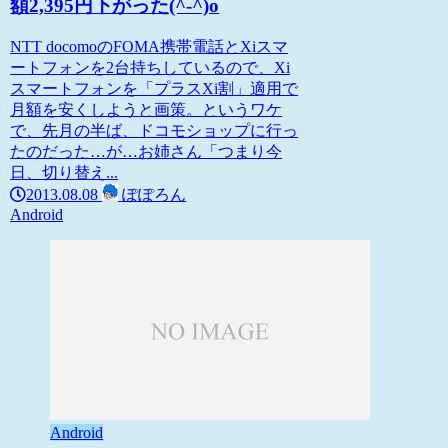
額2,395円下がった(^-^)o
NTT docomoのFOMA携帯電話とXiスマ
ートフォンを2台持ちしているので、Xi
スマートフォンを「プラスXi割」適用で
月額を安くしようと画策。というワケ
で、先月の半ば、ドコモショップに行っ
たのだった…が…お姉さん「つまり今
日、切り替え...
2013.08.08
ぽぽろん
Android
Android