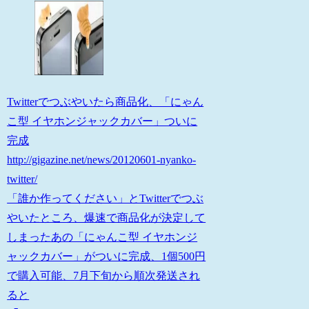
Twitterでつぶやいたら商品化、「にゃん
こ型 イヤホンジャックカバー」ついに
完成
http://gigazine.net/news/20120601-nyanko-
twitter/
「誰か作ってください」とTwitterでつぶ
やいたところ、爆速で商品化が決定して
しまったあの「にゃんこ型 イヤホンジ
ャックカバー」がついに完成、1個500円
で購入可能、7月下旬から順次発送され
ると