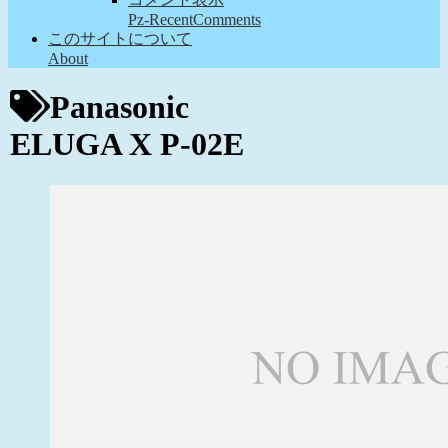
Pz-RecentComments
このサイトについて
About
Panasonic
ELUGA X P-02E