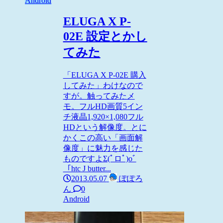
Android
ELUGA X P-
02E 設定とかし
てみた
「ELUGA X P-02E 購入
してみた」わけなので
すが。触ってみたメ
モ。フルHD画質5イン
チ液晶1,920×1,080フル
HDという解像度。とに
かくこの高い「画面解
像度」に魅力を感じた
ものですよΣ(ﾟロﾟ)oﾞ
「htc J butter...
2013.05.07
ぽぽろ
ん
0
Android