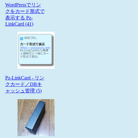
WordPressでリン
クをカード形式で
表示する Pz-
LinkCard (
41
)
Pz-LinkCard - リン
クカード／DBキ
ャッシュ管理 (
5
)