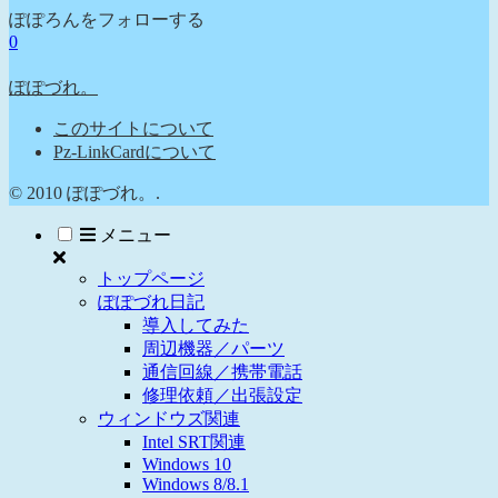
ぽぽろんをフォローする
0
ぽぽづれ。
このサイトについて
Pz-LinkCardについて
© 2010 ぽぽづれ。.
メニュー
トップページ
ぽぽづれ日記
導入してみた
周辺機器／パーツ
通信回線／携帯電話
修理依頼／出張設定
ウィンドウズ関連
Intel SRT関連
Windows 10
Windows 8/8.1