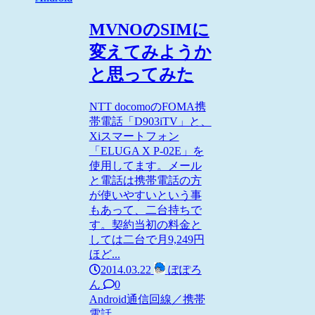
MVNOのSIMに
変えてみようか
と思ってみた
NTT docomoのFOMA携
帯電話「D903iTV」と、
Xiスマートフォン
「ELUGA X P-02E」を
使用してます。メール
と電話は携帯電話の方
が使いやすいという事
もあって、二台持ちで
す。契約当初の料金と
しては二台で月9,249円
ほど...
2014.03.22
ぽぽろ
ん
0
Android
通信回線／携帯
電話