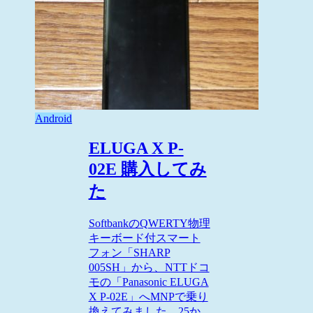
Android
ELUGA X P-
02E 購入してみ
た
SoftbankのQWERTY物理
キーボード付スマート
フォン「SHARP
005SH」から、NTTドコ
モの「Panasonic ELUGA
X P-02E」へMNPで乗り
換えてみました。25か