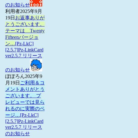
のお知らせ
利用者
2025年9月
19日
お返事ありが
とうございます。
テーマは Twenty
Fifteenバージョ
ン…
[Pz-LkC]
[2.5.7]Pz-LinkCard
ver2.5.7 リリース
のお知らせ
ぽぽろん
2025年9
月19日
ご利用＆コ
メントありがとう
ございます。 プ
レビューでは見ら
れるのに実際のペ
ージ…
[Pz-LkC]
[2.5.7]Pz-LinkCard
ver2.5.7 リリース
のお知らせ