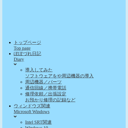
トップページ
Top page
ぽぽづれ日記
Diary
導入してみた
ソフトウェアをや周辺機器の導入
周辺機器／パーツ
通信回線／携帯電話
修理依頼／出張設定
お預かり修理の記録など
ウィンドウズ関連
Microsoft Windows
Intel SRT関連
Windows 10