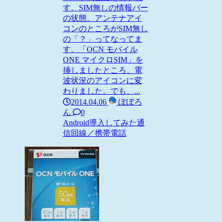
す。SIM無しの情報バー
の状態。アンテナアイ
コンのところがSIM無し
の「？」ってなってま
す。「OCN モバイル
ONE マイクロSIM」を
挿しましたところ、電
波状況のアイコンに変
わりました。でも、...
2014.04.06
ぽぽろ
ん
0
Android
導入してみた
通
信回線／携帯電話