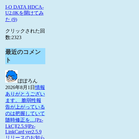
I-O DATA HDCA-
U2.0Kを開けてみ
た (
9
)
クリックされた回
数:
2323
最近のコメン
ト
ぽぽろん
2026年8月1日
情報
ありがとうござい
ます。 脆弱性報
告が上がっている
のは把握していて
随時修正を…
[Pz-
LkC][2.5.9]Pz-
LinkCard ver2.5.9
リリースのお知ら