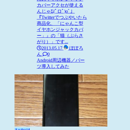
カバーアクセが使える
んじゃΣ(ﾟロﾟ)oﾞ」
『Twitterでつぶやいたら
商品化、「にゃんこ型
イヤホンジャックカバ
ー」』の「猫（ぶらさ
がり）」です...
2013.05.17
ぽぽろ
ん
0
Android
周辺機器／パー
ツ
導入してみた