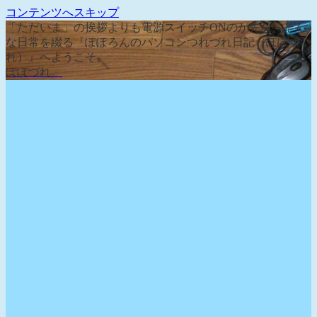
コンテンツへスキップ
「ただいま」の挨拶よりも電源スイッチONのが先な、そん
な日常を綴る『ぽぽろんのパソコンつれづれ日記（ぽぽづ
れ）』へようこそ。
ぽぽづれ。