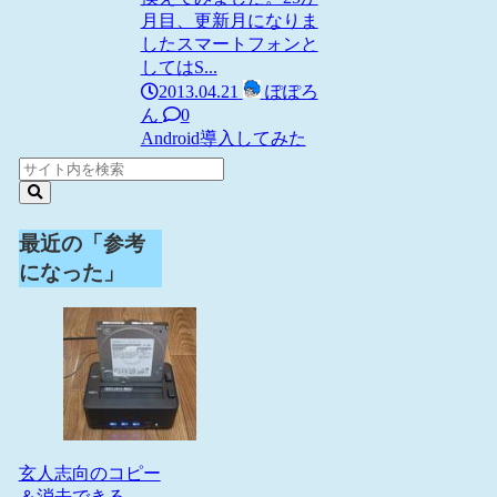
月目、更新月になりま
したスマートフォンと
してはS...
2013.04.21
ぽぽろ
ん
0
Android
導入してみた
最近の「参考
になった」
玄人志向のコピー
＆消去できる