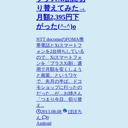
り替えてみた→
月額2,395円下
がった(^-^)o
NTT docomoのFOMA携
帯電話とXiスマートフ
ォンを2台持ちしている
ので、Xiスマートフォ
ンを「プラスXi割」適
用で月額を安くしよう
と画策。というワケ
で、先月の半ば、ドコ
モショップに行ったの
だった…が…お姉さん
「つまり今日、切り替
え...
2013.08.08
ぽぽろ
ん
0
Android