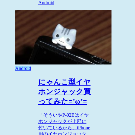
Android
Android
にゃんこ型イヤ
ホンジャック買
ってみた=’ω’=
「そういやP-02Eはイヤ
ホンジャックが上部に
付いているから、iPhone
用のイヤホンジャック