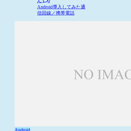
ん
0
Android
導入してみた
通
信回線／携帯電話
Android