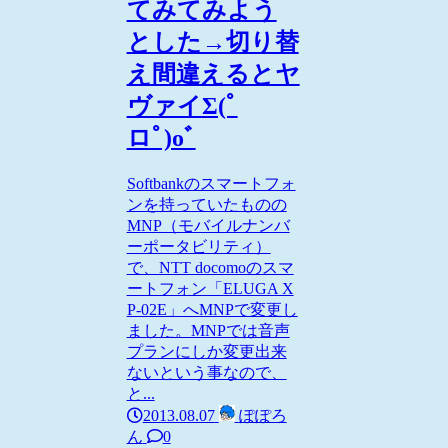
てみてみよう
とした→切り替
え間違えるとヤ
ヴァイΣ(ﾟ
ロﾟ)oﾞ
Softbankのスマートフォ
ンを持っていたものの
MNP（モバイルナンバ
ーポータビリティ）
で、NTT docomoのスマ
ートフォン「ELUGA X
P-02E」へMNPで変更し
ました。MNPでは音声
プランにしか変更出来
ないという事なので、
と...
2013.08.07
ぽぽろ
ん
0