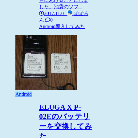
もにあげることにしま
した。池袋のソフ...
2017.11.01
ぽぽろ
ん
0
Android
導入してみた
Android
ELUGA X P-
02Eのバッテリ
ーを交換してみ
た