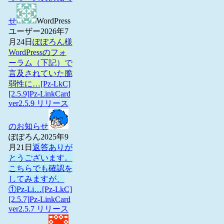
せ
WordPress
ユーザー
2026年7
月24日
ぽぽろん様
WordPressのフォ
ーラム（下記）で
言及されていた脆
弱性に…
[Pz-LkC]
[2.5.9]Pz-LinkCard
ver2.5.9 リリース
のお知らせ
ぽぽろん
2025年9
月21日
返答ありが
とうございます。
こちらでも確認を
してみますが、
①Pz-Li…
[Pz-LkC]
[2.5.7]Pz-LinkCard
ver2.5.7 リリース