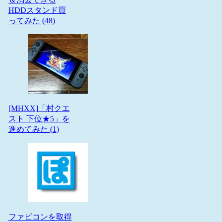
HDDスタンド買
ってみた (
48
)
[MHXX]「村クエ
スト 下位★5」を
進めてみた (
1
)
ファビコンを取得