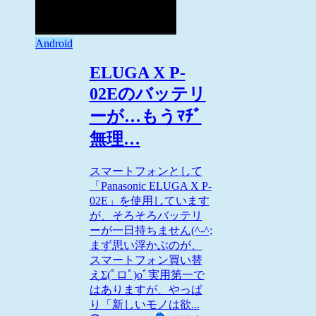
Android
ELUGA X P-
02Eのバッテリ
ーが…もうﾏﾁﾞ
無理…
スマートフォンとして
「Panasonic ELUGA X P-
02E」を使用しています
が、そろそろバッテリ
ーが一日持ちません(^-^;
まず思い浮かぶのが、
スマートフォン買い替
えΣ(ﾟロﾟ)oﾞ実用第一で
はありますが、やっぱ
り「新しいモノは欲...