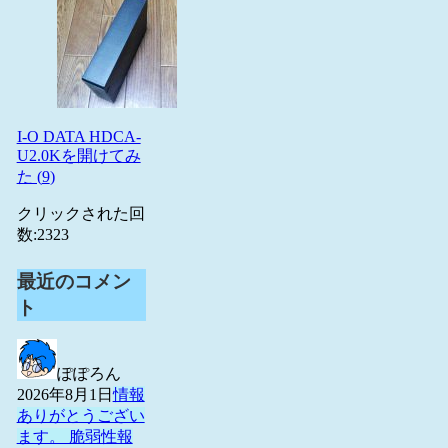
I-O DATA HDCA-
U2.0Kを開けてみ
た (
9
)
クリックされた回
数:
2323
最近のコメン
ト
ぽぽろん
2026年8月1日
情報
ありがとうござい
ます。 脆弱性報