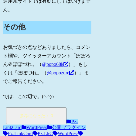
運用系サイトでは有効にしてはいけませ
ん。
その他
お気づきの点などありましたら、コメン
ト欄や、ツイッターアカウント「ぽぽろ
ん＠ぽぽづれ。（
@popo68k
）」もし
くは「ぽぽづれ。（
@popozure
）」ま
でご報告ください。
では、この辺で。(^-^)o
Pz-
LinkCard
WordPress
公開プラグイン
Pz-LinkCard
Pz-LkC
WordPress