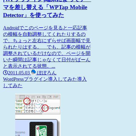
マを差し替える「WPTap Mobile
Detector」を使ってみた
Androidでこのページを見ると一応記事
の横幅を自動調整してくれたりするの
で、ちょっと左右にずらせば画面幅で見
られたりはする。 でも、記事の横幅が
調整されているだけなので、ページを開
いた瞬間は記事じゃなくて日付がばーん
と表示されてる状態。...
2011.05.03
ぽぽろん
WordPress
プラグイン導入してみた
導入
してみた