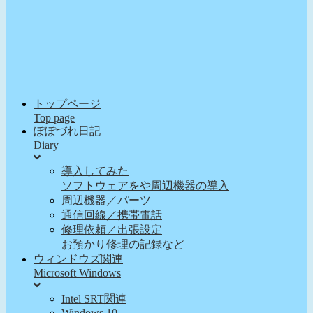
トップページ
Top page
ぽぽづれ日記
Diary
導入してみた
ソフトウェアをや周辺機器の導入
周辺機器／パーツ
通信回線／携帯電話
修理依頼／出張設定
お預かり修理の記録など
ウィンドウズ関連
Microsoft Windows
Intel SRT関連
Windows 10