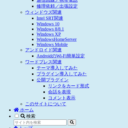
通信回線／携帯電話
修理依頼／出張設定
ウィンドウズ関連
Intel SRT関連
Windows 10
Windows 8/8.1
Windows XP
WindowsHomeServer
Windows Mobile
アンドロイド関連
AndroidのWi-Fi簡単設定
ワードプレス関連
テーマ導入してみた
プラグイン導入してみた
公開プラグイン
リンクをカード形式
会話を表現
コメント表示
このサイトについて
ホーム
検索