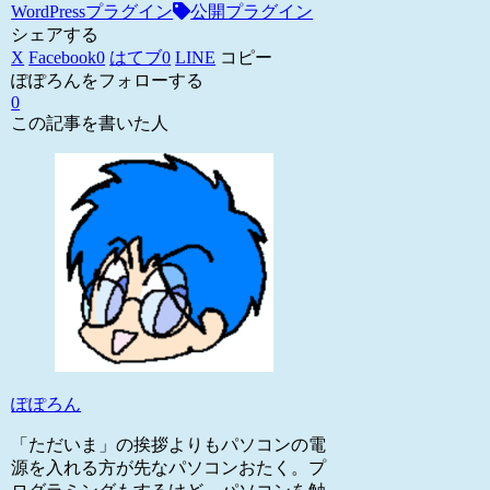
WordPressプラグイン
公開プラグイン
シェアする
X
Facebook
0
はてブ
0
LINE
コピー
ぽぽろんをフォローする
0
この記事を書いた人
ぽぽろん
「ただいま」の挨拶よりもパソコンの電
源を入れる方が先なパソコンおたく。プ