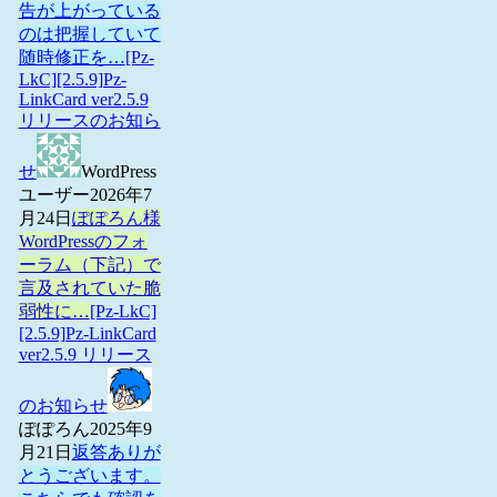
告が上がっている
のは把握していて
随時修正を…
[Pz-
LkC][2.5.9]Pz-
LinkCard ver2.5.9
リリースのお知ら
せ
WordPress
ユーザー
2026年7
月24日
ぽぽろん様
WordPressのフォ
ーラム（下記）で
言及されていた脆
弱性に…
[Pz-LkC]
[2.5.9]Pz-LinkCard
ver2.5.9 リリース
のお知らせ
ぽぽろん
2025年9
月21日
返答ありが
とうございます。