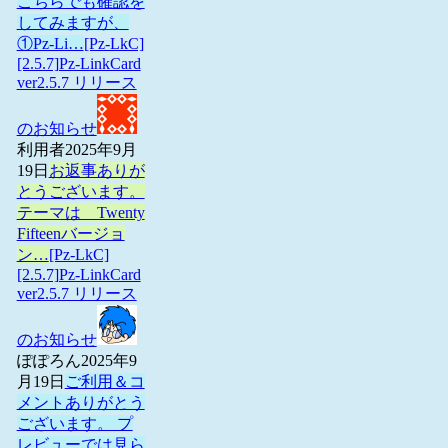
こちらでも確認を
してみますが、
①Pz-Li…
[Pz-LkC]
[2.5.7]Pz-LinkCard
ver2.5.7 リリース
のお知らせ
利用者
2025年9月
19日
お返事ありが
とうございます。
テーマは Twenty
Fifteenバージョ
ン…
[Pz-LkC]
[2.5.7]Pz-LinkCard
ver2.5.7 リリース
のお知らせ
ぽぽろん
2025年9
月19日
ご利用＆コ
メントありがとう
ございます。 プ
レビューでは見ら