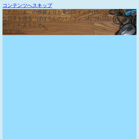
コンテンツへスキップ
「ただいま」の挨拶よりも電源スイッチONのが先な、そん
な日常を綴る『ぽぽろんのパソコンつれづれ日記（ぽぽづ
れ）』へようこそ。
ぽぽづれ。