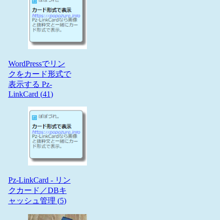
WordPressでリン
クをカード形式で
表示する Pz-
LinkCard (
41
)
Pz-LinkCard - リン
クカード／DBキ
ャッシュ管理 (
5
)