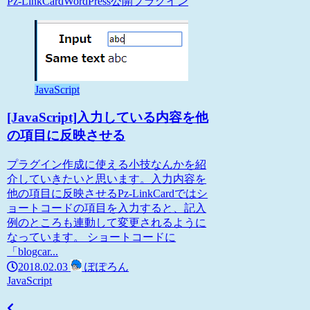
Pz-LinkCard
WordPress
公開プラグイン
JavaScript
[JavaScript]入力している内容を他
の項目に反映させる
プラグイン作成に使える小技なんかを紹
介していきたいと思います。入力内容を
他の項目に反映させるPz-LinkCardではシ
ョートコードの項目を入力すると、記入
例のところも連動して変更されるように
なっています。 ショートコードに
「blogcar...
2018.02.03
ぽぽろん
JavaScript