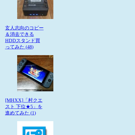
玄人志向のコピー
＆消去できる
HDDスタンド買
ってみた (
48
)
[MHXX]「村クエ
スト 下位★5」を
進めてみた (
1
)