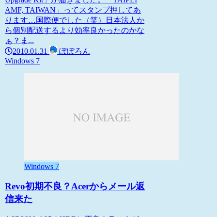
AMF, TAIWAN」ってスタンプ押してあ
ります…国際便でした（笑）日本法人か
ら個別配送するより効率良かったのかな
ぁ？ま...
2010.01.31
ぽぽろん
Windows 7
Windows 7
Revo初期不良？Acerからメール返
信来た