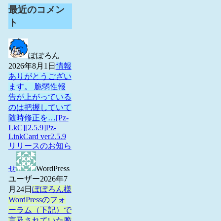
最近のコメン
ト
ぽぽろん
2026年8月1日
情報
ありがとうござい
ます。 脆弱性報
告が上がっている
のは把握していて
随時修正を…
[Pz-
LkC][2.5.9]Pz-
LinkCard ver2.5.9
リリースのお知ら
せ
WordPress
ユーザー
2026年7
月24日
ぽぽろん様
WordPressのフォ
ーラム（下記）で
言及されていた脆