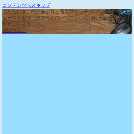
コンテンツへスキップ
「ただいま」の挨拶よりも電源スイッチONのが先な、そん
な日常を綴る『ぽぽろんのパソコンつれづれ日記（ぽぽづ
れ）』へようこそ。
ぽぽづれ。