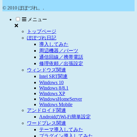
© 2010 ぽぽづれ。.
メニュー
トップページ
ぽぽづれ日記
導入してみた
周辺機器／パーツ
通信回線／携帯電話
修理依頼／出張設定
ウィンドウズ関連
Intel SRT関連
Windows 10
Windows 8/8.1
Windows XP
WindowsHomeServer
Windows Mobile
アンドロイド関連
AndroidのWi-Fi簡単設定
ワードプレス関連
テーマ導入してみた
プラグイン導入してみた