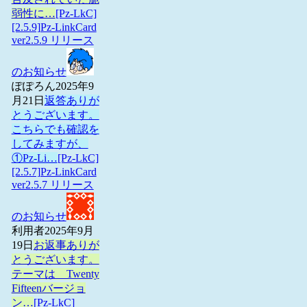
弱性に…
[Pz-LkC]
[2.5.9]Pz-LinkCard
ver2.5.9 リリース
のお知らせ
ぽぽろん
2025年9
月21日
返答ありが
とうございます。
こちらでも確認を
してみますが、
①Pz-Li…
[Pz-LkC]
[2.5.7]Pz-LinkCard
ver2.5.7 リリース
のお知らせ
利用者
2025年9月
19日
お返事ありが
とうございます。
テーマは Twenty
Fifteenバージョ
ン…
[Pz-LkC]