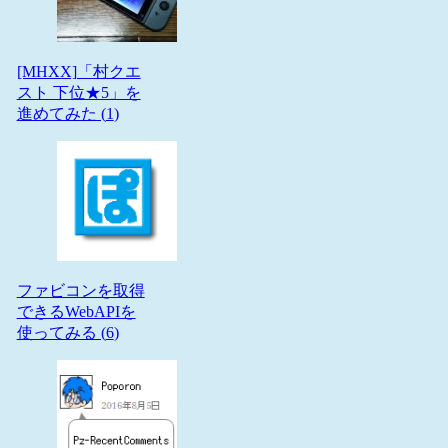
[MHXX]「村クエ
スト 下位★5」を
進めてみた (
1
)
ファビコンを取得
できるWebAPIを
使ってみる (
6
)