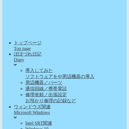
トップページ
Top page
ぽぽづれ日記
Diary
導入してみた
ソフトウェアをや周辺機器の導入
周辺機器／パーツ
通信回線／携帯電話
修理依頼／出張設定
お預かり修理の記録など
ウィンドウズ関連
Microsoft Windows
Intel SRT関連
Windows 10