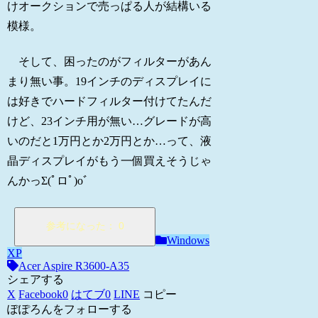
けオークションで売っぱる人が結構いる
模様。
そして、困ったのがフィルターがあん
まり無い事。19インチのディスプレイに
は好きでハードフィルター付けてたんだ
けど、23インチ用が無い…グレードが高
いのだと1万円とか2万円とか…って、液
晶ディスプレイがもう一個買えそうじゃ
んかっΣ(ﾟロﾟ)oﾞ
Windows
XP
Acer Aspire R3600-A35
シェアする
X
Facebook
0
はてブ
0
LINE
コピー
ぽぽろんをフォローする