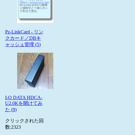
Pz-LinkCard - リン
クカード／DBキ
ャッシュ管理 (
5
)
I-O DATA HDCA-
U2.0Kを開けてみ
た (
9
)
クリックされた回
数:
2323