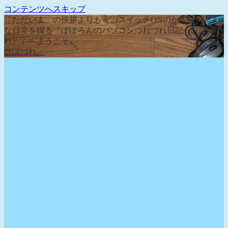
コンテンツへスキップ
「ただいま」の挨拶よりも電源スイッチONのが先な、そん
な日常を綴る『ぽぽろんのパソコンつれづれ日記（ぽぽづ
れ）』へようこそ。
ぽぽづれ。