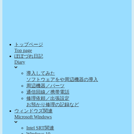
トップページ
Top page
ぽぽづれ日記
Diary
導入してみた
ソフトウェアをや周辺機器の導入
周辺機器／パーツ
通信回線／携帯電話
修理依頼／出張設定
お預かり修理の記録など
ウィンドウズ関連
Microsoft Windows
Intel SRT関連
Windows 10