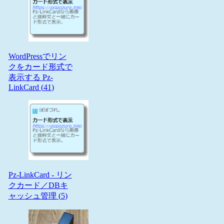
WordPressでリン
クをカード形式で
表示する Pz-
LinkCard (
41
)
Pz-LinkCard - リン
クカード／DBキ
ャッシュ管理 (
5
)