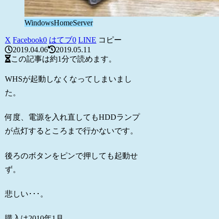
WindowsHomeServer
X
Facebook
0
はてブ
0
LINE
コピー
2019.04.06
2019.05.11
この記事は
約1分
で読めます。
WHSが起動しなくなってしまいまし
た。
何度、電源を入れ直してもHDDランプ
が点灯するところまで行かないです。
後ろのボタンをピンで押しても起動せ
ず。
悲しい･･･。
購入は2010年1月。