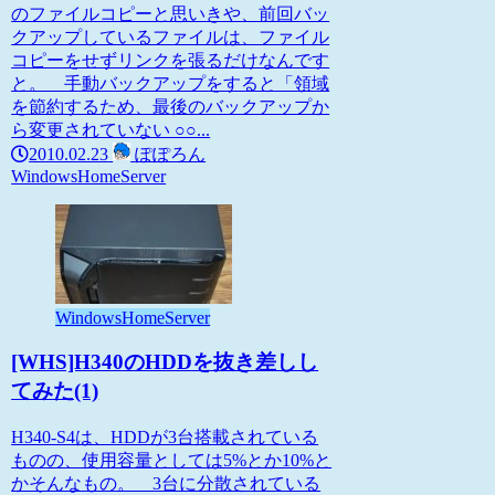
のファイルコピーと思いきや、前回バッ
クアップしているファイルは、ファイル
コピーをせずリンクを張るだけなんです
と。 手動バックアップをすると「領域
を節約するため、最後のバックアップか
ら変更されていない ○○...
2010.02.23
ぽぽろん
WindowsHomeServer
WindowsHomeServer
[WHS]H340のHDDを抜き差しし
てみた(1)
H340-S4は、HDDが3台搭載されている
ものの、使用容量としては5%とか10%と
かそんなもの。 3台に分散されている