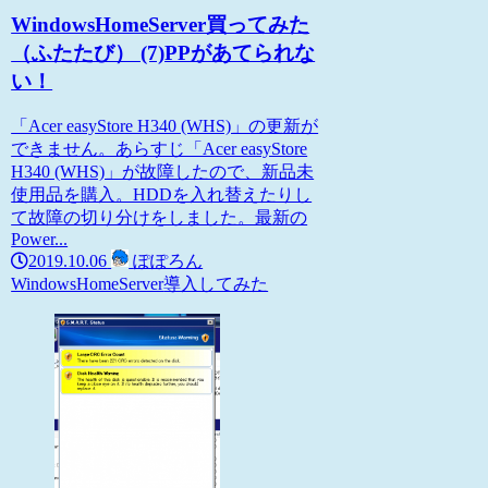
WindowsHomeServer買ってみた
（ふたたび） (7)PPがあてられな
い！
「Acer easyStore H340 (WHS)」の更新が
できません。あらすじ「Acer easyStore
H340 (WHS)」が故障したので、新品未
使用品を購入。HDDを入れ替えたりし
て故障の切り分けをしました。最新の
Power...
2019.10.06
ぽぽろん
WindowsHomeServer
導入してみた