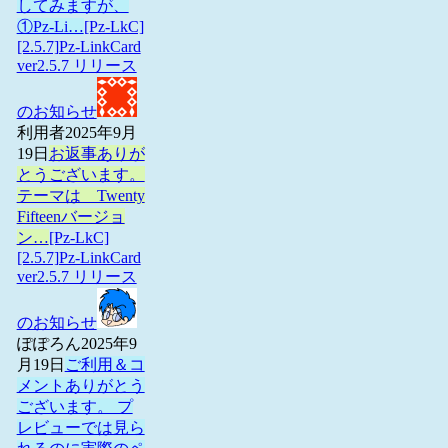
してみますが、
①Pz-Li…
[Pz-LkC]
[2.5.7]Pz-LinkCard
ver2.5.7 リリース
のお知らせ
利用者
2025年9月
19日
お返事ありが
とうございます。
テーマは Twenty
Fifteenバージョ
ン…
[Pz-LkC]
[2.5.7]Pz-LinkCard
ver2.5.7 リリース
のお知らせ
ぽぽろん
2025年9
月19日
ご利用＆コ
メントありがとう
ございます。 プ
レビューでは見ら