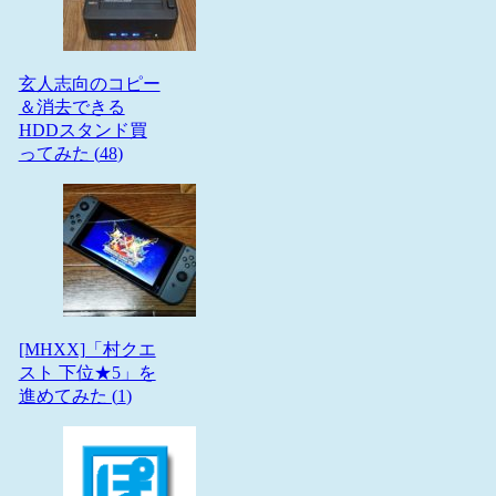
玄人志向のコピー
＆消去できる
HDDスタンド買
ってみた (
48
)
[MHXX]「村クエ
スト 下位★5」を
進めてみた (
1
)