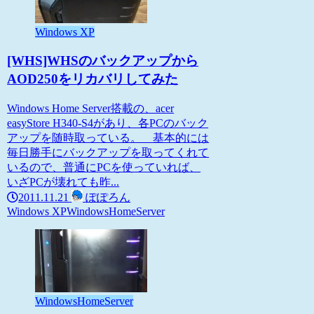
Windows XP
[WHS]WHSのバックアップから
AOD250をリカバリしてみた
Windows Home Server搭載の、acer
easyStore H340-S4があり、各PCのバック
アップを随時取っている。 基本的には
毎日勝手にバックアップを取ってくれて
いるので、普通にPCを使っていれば、
いざPCが壊れても昨...
2011.11.21
ぽぽろん
Windows XP
WindowsHomeServer
WindowsHomeServer