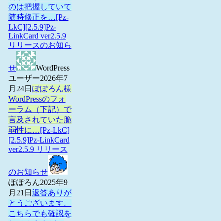
のは把握していて
随時修正を…
[Pz-
LkC][2.5.9]Pz-
LinkCard ver2.5.9
リリースのお知ら
せ
WordPress
ユーザー
2026年7
月24日
ぽぽろん様
WordPressのフォ
ーラム（下記）で
言及されていた脆
弱性に…
[Pz-LkC]
[2.5.9]Pz-LinkCard
ver2.5.9 リリース
のお知らせ
ぽぽろん
2025年9
月21日
返答ありが
とうございます。
こちらでも確認を