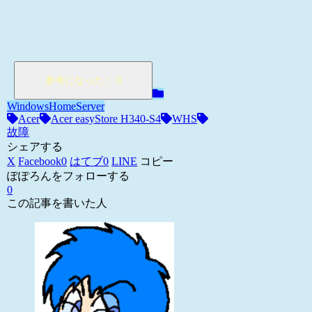
WindowsHomeServer
Acer
Acer easyStore H340-S4
WHS
故障
シェアする
X
Facebook
0
はてブ
0
LINE
コピー
ぽぽろんをフォローする
0
この記事を書いた人