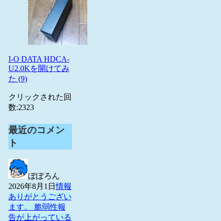
I-O DATA HDCA-
U2.0Kを開けてみ
た (
9
)
クリックされた回
数:
2323
最近のコメン
ト
ぽぽろん
2026年8月1日
情報
ありがとうござい
ます。 脆弱性報
告が上がっている