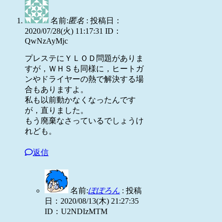
名前:
匿名
:
投稿日：
2020/07/28(火) 11:17:31
ID：
QwNzAyMjc
プレステにＹＬＯＤ問題がありま
すが，ＷＨＳも同様に，ヒートガ
ンやドライヤーの熱で解決する場
合もありますよ。
私も以前動かなくなったんです
が，直りました。
もう廃棄なさっているでしょうけ
れども。
返信
名前:
ぽぽろん
:
投稿
日：2020/08/13(木) 21:27:35
ID：U2NDIzMTM