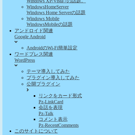
Windows XP/Vista/7の話題。
WindowsHomeServer
Windows Home Serverの話題
Windows Mobile
WindowsMobileの話題
アンドロイド関連
Google Android
AndroidのWi-Fi簡単設定
ワードプレス関連
WordPress
テーマ導入してみた
プラグイン導入してみた
公開プラグイン
リンクをカード形式
Pz-LinkCard
会話を表現
Pz-Talk
コメント表示
Pz-RecentComments
このサイトについて