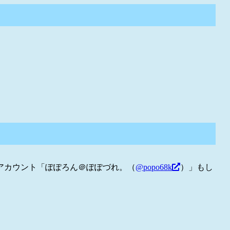
アカウント「ぽぽろん＠ぽぽづれ。（
@popo68k
）」もし