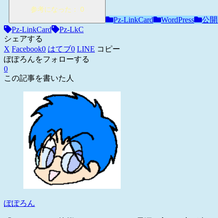
Pz-LinkCard
WordPress
公開
Pz-LinkCard
Pz-LkC
シェアする
X
Facebook
0
はてブ
0
LINE
コピー
ぽぽろんをフォローする
0
この記事を書いた人
ぽぽろん