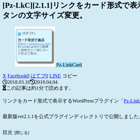
[Pz-LkC][2.1.1]リンクをカード
タンの文字サイズ変更。
Pz-LinkCard
X
Facebook
0
はてブ
0
LINE
コピー
2018.03.16
2018.04.04
この記事は
約1分
で読めます。
リンクをカード形式で表示するWordPressプラグイン「
Pz-Lin
最新版ver2.1.1を公式プラグインディレクトリで公開しました
目次