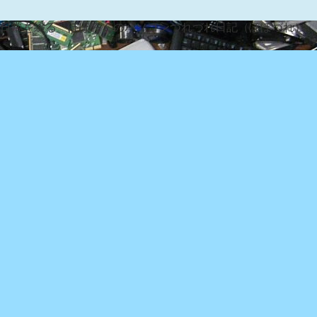
な日常を綴る『ぽぽろんのパソコンつれづれ日記（ぽぽづれ）