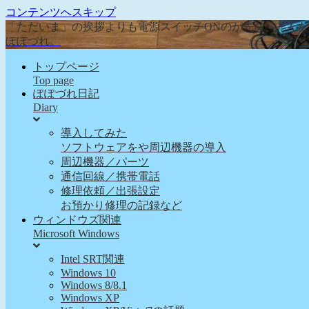
コンテンツへスキップ
「ただいま」の挨拶よりも電源スイッチONのが先な、そん
ぽぽづれ。
トップページ
Top page
ぽぽづれ日記
Diary
導入してみた
ソフトウェアをや周辺機器の導入
周辺機器／パーツ
通信回線／携帯電話
修理依頼／出張設定
お預かり修理の記録など
ウィンドウズ関連
Microsoft Windows
Intel SRT関連
Windows 10
Windows 8/8.1
Windows XP