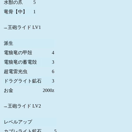
水獣の爪
5
竜骨【中】
1
→王砲ライド LV1
派生
電狼竜の甲殻
4
電狼竜の蓄電殻
3
超電雷光虫
6
ドラグライト鉱石
3
お金
2000z
→王砲ライド LV2
レベルアップ
カブレライト鉱石
5