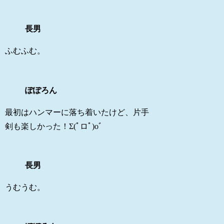
長男
ふむふむ。
ぽぽろん
最初はハンマーに落ち着いたけど、片手
剣も楽しかった！Σ(ﾟロﾟ)oﾞ
長男
うむうむ。