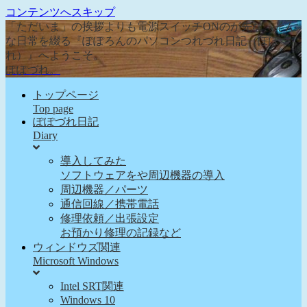
コンテンツへスキップ
「ただいま」の挨拶よりも電源スイッチONのが先な、そん
な日常を綴る『ぽぽろんのパソコンつれづれ日記（ぽぽづ
れ）』へようこそ。
ぽぽづれ。
トップページ
Top page
ぽぽづれ日記
Diary
導入してみた
ソフトウェアをや周辺機器の導入
周辺機器／パーツ
通信回線／携帯電話
修理依頼／出張設定
お預かり修理の記録など
ウィンドウズ関連
Microsoft Windows
Intel SRT関連
Windows 10