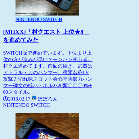
NINTENDO SWITCH
[MHXX]「村クエスト 上位★8」
を進めてみた
SWITCH版で進めています。下位より上
位の方が進みが早い？モンハン初心者。
村クエ進めてます。前回の続き。武器は
アトラル・カのハンマー。種類名称LV
攻撃力切れ味スロット会心率防御力ハン
マー碑文の槌ハトホル2320紫〇〇〇0%+
60スタイル...
2018.02.17
ぽぽろん
NINTENDO SWITCH