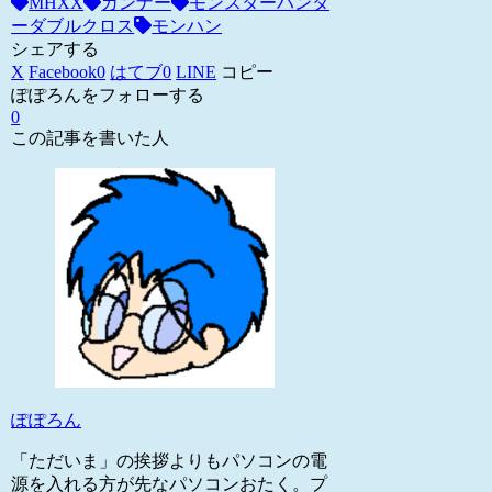
MHXX
ガンナー
モンスターハンタ
ーダブルクロス
モンハン
シェアする
X
Facebook
0
はてブ
0
LINE
コピー
ぽぽろんをフォローする
0
この記事を書いた人
ぽぽろん
「ただいま」の挨拶よりもパソコンの電
源を入れる方が先なパソコンおたく。プ