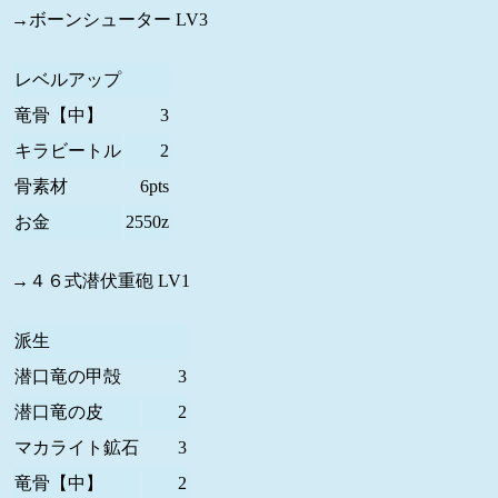
→ボーンシューター LV3
レベルアップ
竜骨【中】
3
キラビートル
2
骨素材
6pts
お金
2550z
→４６式潜伏重砲 LV1
派生
潜口竜の甲殻
3
潜口竜の皮
2
マカライト鉱石
3
竜骨【中】
2