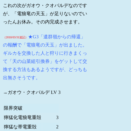
これの次がガオウ・クオバルデなのです
が、「電狼竜の天玉」が足りないのでい
ったんお休み。その内完成させます。
★G3「遺群嶺からの帰還」
（2018/03/31追記）
の報酬で「電狼竜の天玉」が出ました。
ギルカを交換した人と狩りに行きまくっ
て「天の山菜組引換券」をゲットして交
換する方法もあるようですが、どっちも
出無さそうです。
→ガオウ・クオバルデ LV 3
限界突破
獰猛化電狼竜重殻
3
獰猛な帯電重殻
2