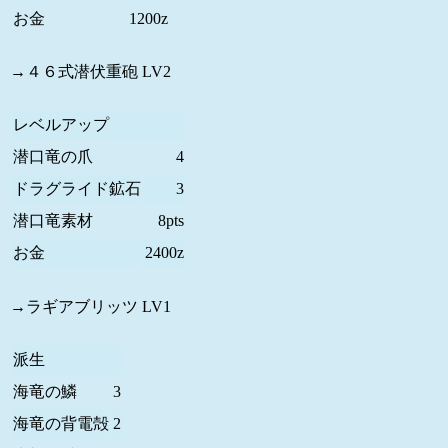
お金
1200z
→４６式潜伏重砲 LV2
レベルアップ
潜口竜の爪
4
ドラグライド鉱石
3
潜口竜素材
8pts
お金
2400z
→ラギアブリッツ LV1
派生
海竜の鱗
3
海竜の背電殻
2