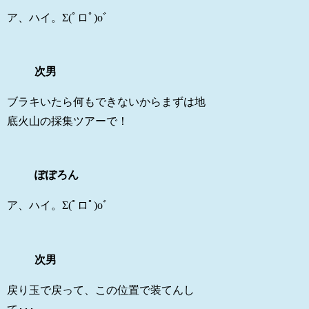
ア、ハイ。Σ(ﾟロﾟ)oﾞ
次男
ブラキいたら何もできないからまずは地
底火山の採集ツアーで！
ぽぽろん
ア、ハイ。Σ(ﾟロﾟ)oﾞ
次男
戻り玉で戻って、この位置で装てんし