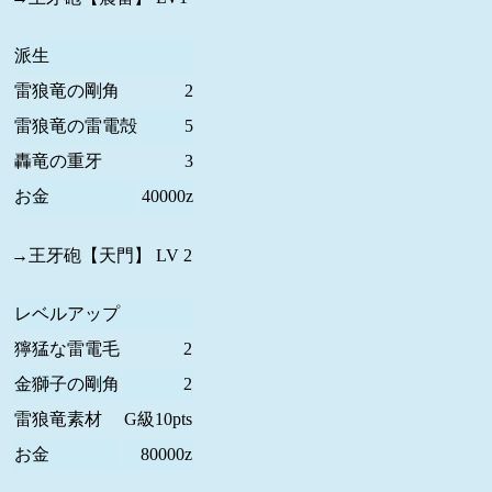
派生
雷狼竜の剛角
2
雷狼竜の雷電殻
5
轟竜の重牙
3
お金
40000z
→王牙砲【天門】 LV 2
レベルアップ
獰猛な雷電毛
2
金獅子の剛角
2
雷狼竜素材
G級10pts
お金
80000z