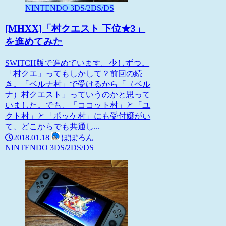
NINTENDO 3DS/2DS/DS
[MHXX]「村クエスト 下位★3」
を進めてみた
SWITCH版で進めています。少しずつ。
「村クエ」ってもしかして？前回の続
き。「ベルナ村」で受けるから「（ベル
ナ）村クエスト」っていうのかと思って
いました。でも、「ココット村」と「ユ
クト村」と「ポッケ村」にも受付嬢がい
て、どこからでも共通し...
2018.01.18
ぽぽろん
NINTENDO 3DS/2DS/DS