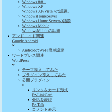
Windows 8/8.1
Windows XP
Windows XP/Vista/7の話題。
WindowsHomeServer
Windows Home Serverの話題
Windows Mobile
WindowsMobileの話題
アンドロイド関連
Google Android
AndroidのWi-Fi簡単設定
ワードプレス関連
WordPress
テーマ導入してみた
プラグイン導入してみた
公開プラグイン
リンクをカード形式
Pz-LinkCard
会話を表現
Pz-Talk
コメント表示