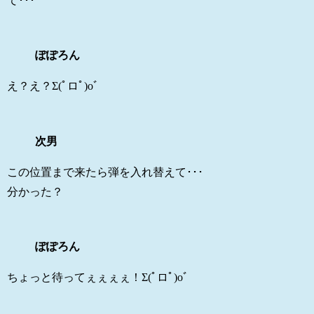
て･･･
ぽぽろん
え？え？Σ(ﾟロﾟ)oﾞ
次男
この位置まで来たら弾を入れ替えて･･･
分かった？
ぽぽろん
ちょっと待ってぇぇぇぇ！Σ(ﾟロﾟ)oﾞ