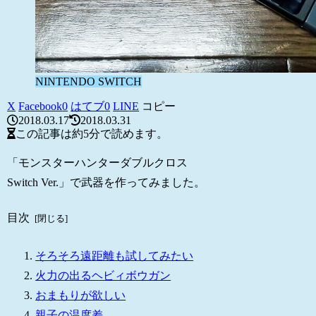
NINTENDO SWITCH
X
Facebook
0
はてブ
0
LINE
コピー
2018.03.17
2018.03.31
この記事は
約5分
で読めます。
「モンスターハンターダブルクロス
Switch Ver.」で武器を作ってみました。
目次
そろそろ遠距離も試してみたい
火力の出るヘビィボウガン
おまもりが欲しい
親子の温度差