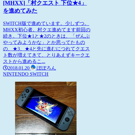
[MHXX]「村クエスト 下位★4」
を進めてみた
SWITCH版で進めています。少しずつ。
MHXX初心者。村クエ進めてます前回の
続き。下位★1と★2のときは、「ぜんぶ
やってみようかな」とか思ってたもの
の、★3、★4と先に進むにつれてクエス
ト数が増えてきて、とりあえずキークエ
ストから進めるこ...
2018.01.20
ぽぽろん
NINTENDO SWITCH