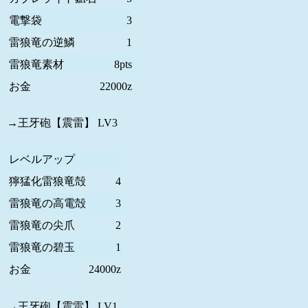
電撃袋
3
雷狼竜の逆鱗
1
雷狼竜素材
8pts
お金
22000z
→王牙砲【震雷】 LV3
レベルアップ
獰猛化雷狼竜殻
4
雷狼竜の高電殻
3
雷狼竜の尖爪
2
雷狼竜の碧玉
1
お金
24000z
→王牙砲【震雷】 LV1