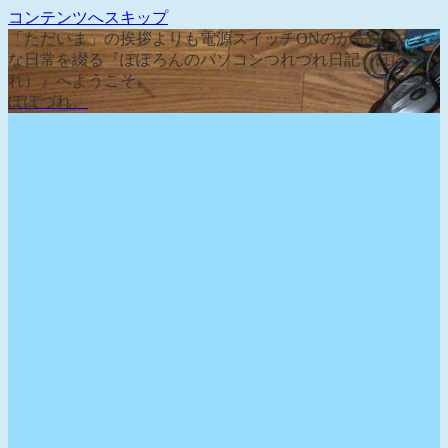
コンテンツへスキップ
「ただいま」の挨拶よりも電源スイッチONのが先な、そん
な日常を綴る『ぽぽろんのパソコンつれづれ日記（ぽぽづ
れ）』へようこそ。
ぽぽづれ。