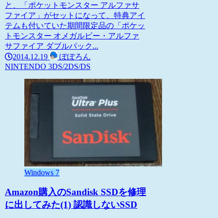
と、「ポケットモンスター アルファサ
ファイア」がセットになって、特典アイ
テムも付いていた期間限定品の「ポケッ
トモンスター オメガルビー・アルファ
サファイア ダブルパック...
2014.12.19
ぽぽろん
NINTENDO 3DS/2DS/DS
Windows 7
Amazon購入のSandisk SSDを修理
に出してみた(1) 認識しないSSD