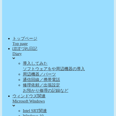
トップページ
Top page
ぽぽづれ日記
Diary
導入してみた
ソフトウェアをや周辺機器の導入
周辺機器／パーツ
通信回線／携帯電話
修理依頼／出張設定
お預かり修理の記録など
ウィンドウズ関連
Microsoft Windows
Intel SRT関連
Windows 10