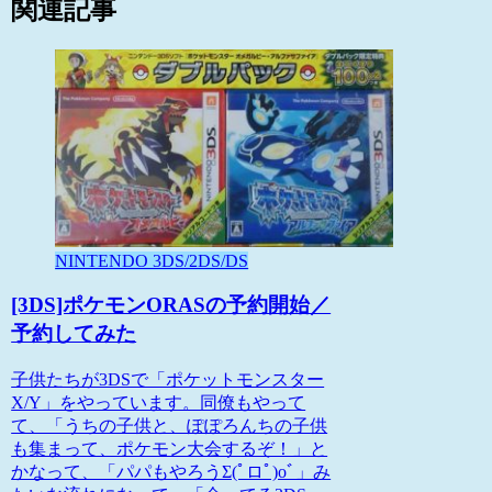
関連記事
NINTENDO 3DS/2DS/DS
[3DS]ポケモンORASの予約開始／
予約してみた
子供たちが3DSで「ポケットモンスター
X/Y」をやっています。同僚もやって
て、「うちの子供と、ぽぽろんちの子供
も集まって、ポケモン大会するぞ！」と
かなって、「パパもやろうΣ(ﾟロﾟ)oﾞ」み