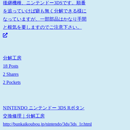
後継機種、ニンテンドー3DSです。順番
を追っていけば癖も無く分解できる様に
なっていますが、一部部品はかなり手間
と根気を要しますのでご注意下さい。
分解工房
18 Posts
2 Shares
2 Pockets
NINTENDO ニンテンドー 3DS Rボタン
交換修理｜分解工房
http://bunkaikoubou.jp/nintendo/3ds/3ds_1r.html