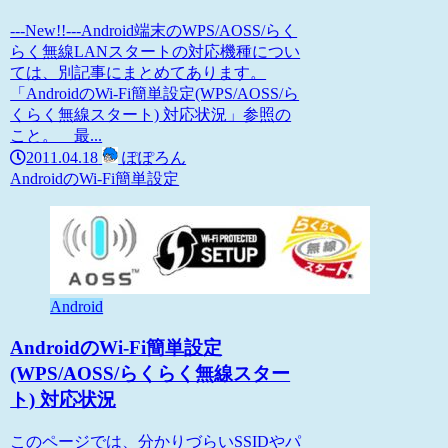
---New!!---Android端末のWPS/AOSS/らく
らく無線LANスタートの対応機種につい
ては、別記事にまとめてあります。
「AndroidのWi-Fi簡単設定(WPS/AOSS/ら
くらく無線スタート) 対応状況」参照の
こと。 最...
2011.04.18
ぽぽろん
AndroidのWi-Fi簡単設定
Android
AndroidのWi-Fi簡単設定
(WPS/AOSS/らくらく無線スター
ト) 対応状況
このページでは、分かりづらいSSIDやパ