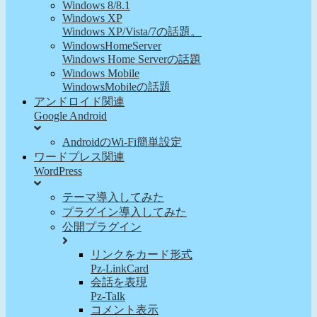
Windows 8/8.1
Windows XP
Windows XP/Vista/7の話題。
WindowsHomeServer
Windows Home Serverの話題
Windows Mobile
WindowsMobileの話題
アンドロイド関連
Google Android
AndroidのWi-Fi簡単設定
ワードプレス関連
WordPress
テーマ導入してみた
プラグイン導入してみた
公開プラグイン
リンクをカード形式
Pz-LinkCard
会話を表現
Pz-Talk
コメント表示