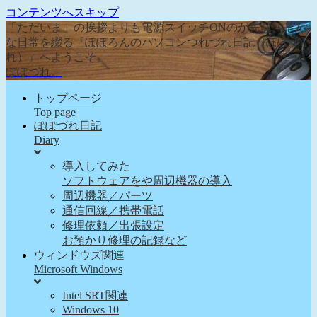
コンテンツへスキップ
「ただいま」の挨拶よりも電源スイッチONのが先な、そん
な日常を綴る『ぽぽろんのパソコンつれづれ日記（ぽぽづ
れ）』へようこそ。
ぽぽづれ。
トップページ
Top page
ぽぽづれ日記
Diary
導入してみた
ソフトウェアをや周辺機器の導入
周辺機器／パーツ
通信回線／携帯電話
修理依頼／出張設定
お預かり修理の記録など
ウィンドウズ関連
Microsoft Windows
Intel SRT関連
Windows 10