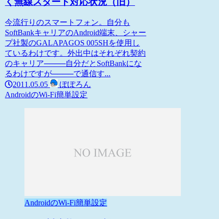
く無線スタート対応状況（旧）
今流行りのスマートフォン。自分も
SoftBankキャリアのAndroid端末、シャー
プ社製のGALAPAGOS 005SHを使用し
ているわけです。外出中はそれぞれ契約
のキャリア────自分だとSoftBankにな
るわけですが────で通信す...
2011.05.05
ぽぽろん
AndroidのWi-Fi簡単設定
AndroidのWi-Fi簡単設定