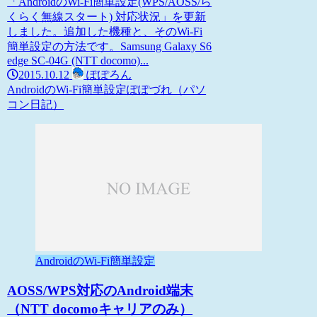
「AndroidのWi-Fi簡単設定(WPS/AOSS/ら
くらく無線スタート) 対応状況」を更新
しました。追加した機種と、そのWi-Fi
簡単設定の方法です。Samsung Galaxy S6
edge SC-04G (NTT docomo)...
2015.10.12
ぽぽろん
AndroidのWi-Fi簡単設定
ぽぽづれ（パソ
コン日記）
AndroidのWi-Fi簡単設定
AOSS/WPS対応のAndroid端末
（NTT docomoキャリアのみ）