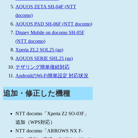
AQUOS ZETA SH-04F (NTT
docomo)
AQUOS PAD SH-06F (NTT docomo)
Disney Mobile on docomo SH-05F
(NTT docomo)
Xperia ZL2 SOL25 (au)
AQUOS SERIE SHL25 (au)
テザリング簡単接続対応
AndroidのWi-Fi簡単設定 対応状況
追加・修正した機種
NTT docomo「Xperia Z2 SO-03F」
追加（WPS対応）
NTT docomo「ARROWS NX F-