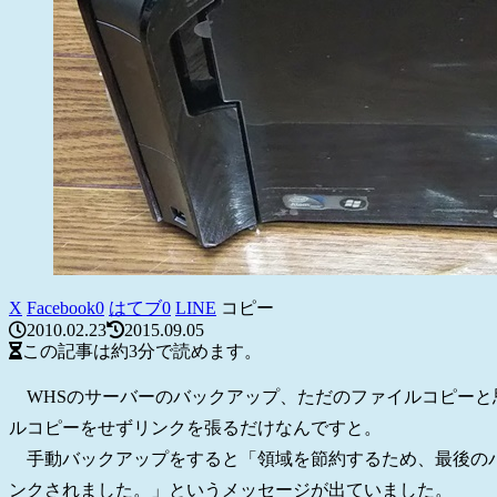
X
Facebook
0
はてブ
0
LINE
コピー
2010.02.23
2015.09.05
この記事は
約3分
で読めます。
WHSのサーバーのバックアップ、ただのファイルコピーと
ルコピーをせずリンクを張るだけなんですと。
手動バックアップをすると「領域を節約するため、最後のバッ
ンクされました。」というメッセージが出ていました。