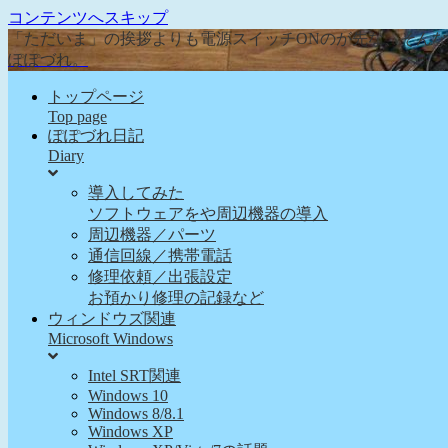
コンテンツへスキップ
「ただいま」の挨拶よりも電源スイッチONのが先な、そん
ぽぽづれ。
トップページ
Top page
ぽぽづれ日記
Diary
導入してみた
ソフトウェアをや周辺機器の導入
周辺機器／パーツ
通信回線／携帯電話
修理依頼／出張設定
お預かり修理の記録など
ウィンドウズ関連
Microsoft Windows
Intel SRT関連
Windows 10
Windows 8/8.1
Windows XP