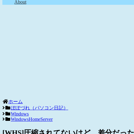
About
ホーム
ぽぽづれ（パソコン日記）
Windows
WindowsHomeServer
[WHS]圧縮されてないけど、差分だっ