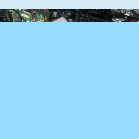
な日常を綴る『ぽぽろんのパソコンつれづれ日記（ぽぽづれ）