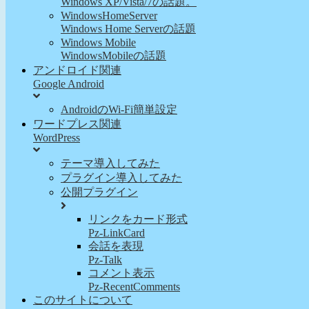
Windows XP/Vista/7の話題。
WindowsHomeServer
Windows Home Serverの話題
Windows Mobile
WindowsMobileの話題
アンドロイド関連
Google Android
AndroidのWi-Fi簡単設定
ワードプレス関連
WordPress
テーマ導入してみた
プラグイン導入してみた
公開プラグイン
リンクをカード形式
Pz-LinkCard
会話を表現
Pz-Talk
コメント表示
Pz-RecentComments
このサイトについて