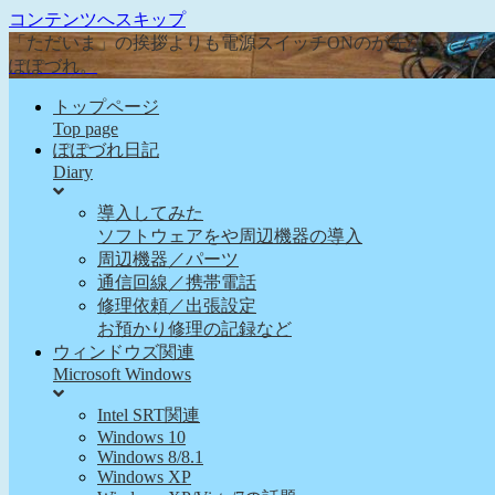
コンテンツへスキップ
「ただいま」の挨拶よりも電源スイッチONのが先な、そん
ぽぽづれ。
トップページ
Top page
ぽぽづれ日記
Diary
導入してみた
ソフトウェアをや周辺機器の導入
周辺機器／パーツ
通信回線／携帯電話
修理依頼／出張設定
お預かり修理の記録など
ウィンドウズ関連
Microsoft Windows
Intel SRT関連
Windows 10
Windows 8/8.1
Windows XP