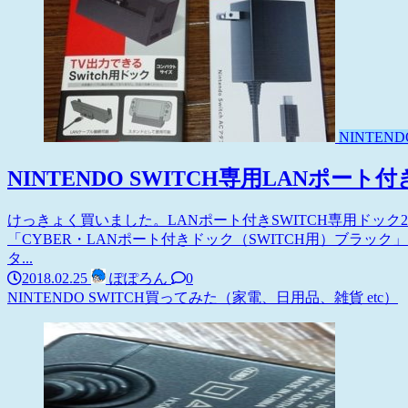
NINTEND
NINTENDO SWITCH専用LANポー
けっきょく買いました。LANポート付きSWITCH専用ドック2
「CYBER・LANポート付きドック（SWITCH用）ブラック」
タ...
2018.02.25
ぽぽろん
0
NINTENDO SWITCH
買ってみた（家電、日用品、雑貨 etc）