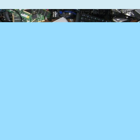
な日常を綴る『ぽぽろんのパソコンつれづれ日記（ぽぽづれ）