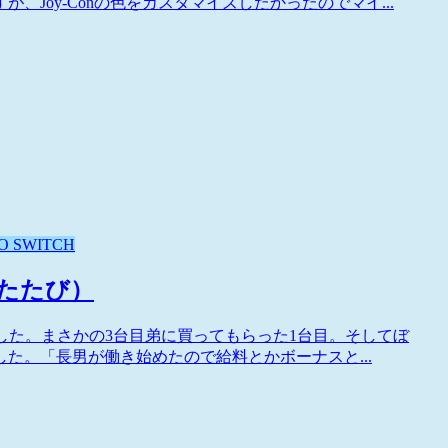
Joy-Conの色をカスタマイズしたかったのでマイ...
O SWITCH
ふたたび）
を注文してみました。まさかの3台目弟に買ってもらった1台目。そしてぼ
た。「長男が働き始めたので給料とかボーナスと...