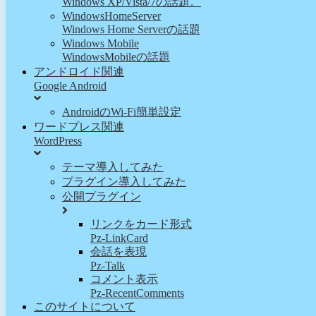
Windows XP/Vista/7の話題。
WindowsHomeServer
Windows Home Serverの話題
Windows Mobile
WindowsMobileの話題
アンドロイド関連
Google Android
AndroidのWi-Fi簡単設定
ワードプレス関連
WordPress
テーマ導入してみた
プラグイン導入してみた
公開プラグイン
リンクをカード形式
Pz-LinkCard
会話を表現
Pz-Talk
コメント表示
Pz-RecentComments
このサイトについて