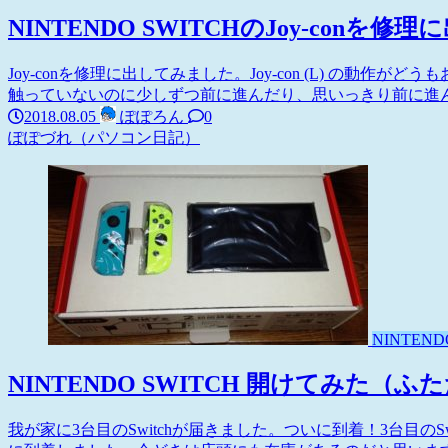
NINTENDO SWITCHのJoy-conを修
Joy-conを修理に出してみました。Joy-con (L) の動作がど
触っていないのに少しずつ前に進んだり、思いっきり前に進ん
2018.08.05
ぽぽろん
0
ぽぽづれ（パソコン日記）
NINTEND
NINTENDO SWITCH 開けてみた（ふ
我が家に3台目のSwitchが届きました。ついに到着！3台目のSw