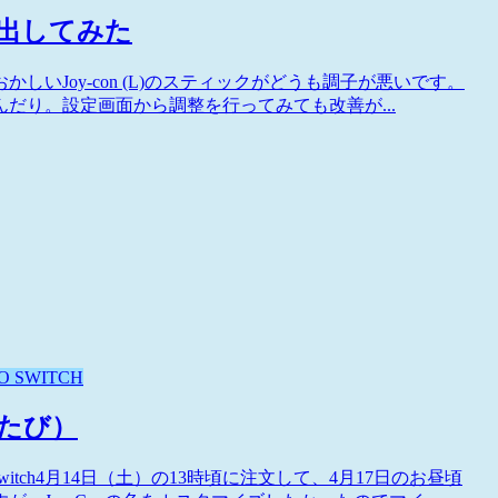
理に出してみた
うもおかしいJoy-con (L)のスティックがどうも調子が悪いです。
だり。設定画面から調整を行ってみても改善が...
O SWITCH
たたび）
itch4月14日（土）の13時頃に注文して、4月17日のお昼頃