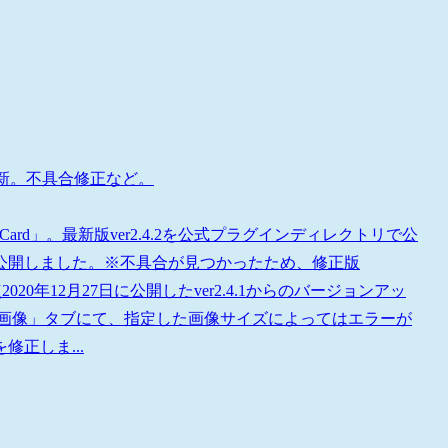
イン更新。不具合修正など。
kCard」。最新版ver2.4.2を公式プラグインディレクトリで公
.1を公開しました。※不具合が見つかったため、修正版
.4.2修正点2020年12月27日に公開したver2.4.1からのバージョンアッ
「画像」タブにて、指定した画像サイズによってはエラーが
修正しま...