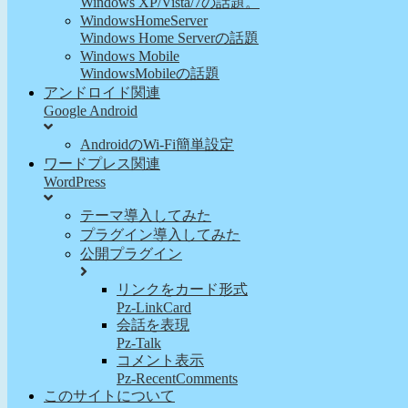
Windows XP/Vista/7の話題。
WindowsHomeServer
Windows Home Serverの話題
Windows Mobile
WindowsMobileの話題
アンドロイド関連
Google Android
AndroidのWi-Fi簡単設定
ワードプレス関連
WordPress
テーマ導入してみた
プラグイン導入してみた
公開プラグイン
リンクをカード形式
Pz-LinkCard
会話を表現
Pz-Talk
コメント表示
Pz-RecentComments
このサイトについて