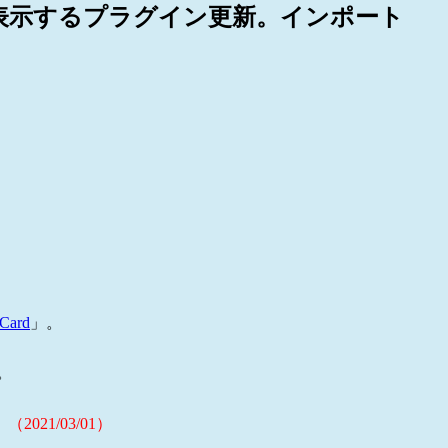
ード形式で表示するプラグイン更新。インポート
kCard
」。
。
021/03/01）