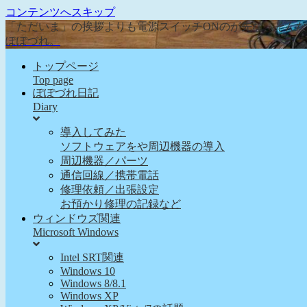
コンテンツへスキップ
「ただいま」の挨拶よりも電源スイッチONのが先な、そん
ぽぽづれ。
トップページ
Top page
ぽぽづれ日記
Diary
導入してみた
ソフトウェアをや周辺機器の導入
周辺機器／パーツ
通信回線／携帯電話
修理依頼／出張設定
お預かり修理の記録など
ウィンドウズ関連
Microsoft Windows
Intel SRT関連
Windows 10
Windows 8/8.1
Windows XP