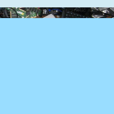
な日常を綴る『ぽぽろんのパソコンつれづれ日記（ぽぽづれ）