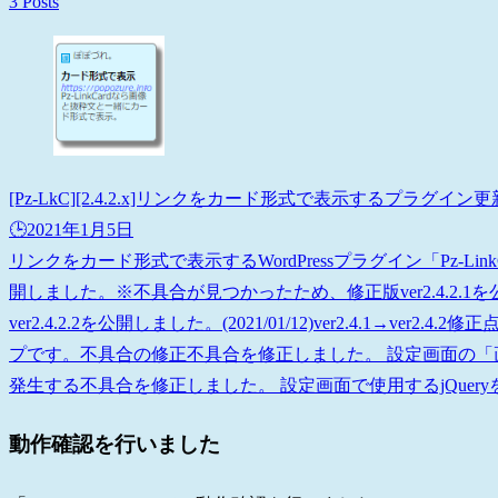
3 Posts
[Pz-LkC][2.4.2.x]リンクをカード形式で表示するプラグ
🕒️2021年1月5日
リンクをカード形式で表示するWordPressプラグイン「Pz-Lin
開しました。※不具合が見つかったため、修正版ver2.4.2
ver2.4.2.2を公開しました。(2021/01/12)ver2.4.1→ver2
プです。不具合の修正不具合を修正しました。 設定画面の
発生する不具合を修正しました。 設定画面で使用するjQueryを
動作確認を行いました