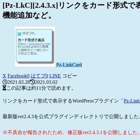
[Pz-LkC][2.4.3.x]リンクをカ
機能追加など。
Pz-LinkCard
X
Facebook
0
はてブ
0
LINE
コピー
2021.02.28
2021.03.02
この記事は
約11分
で読めます。
リンクをカード形式で表示するWordPressプラグイン「
Pz-Lin
最新版ver2.4.3を公式プラグインディレクトリで公開しました
※不具合が報告されたため、修正版ver2.4.3.1を公開しました。（2