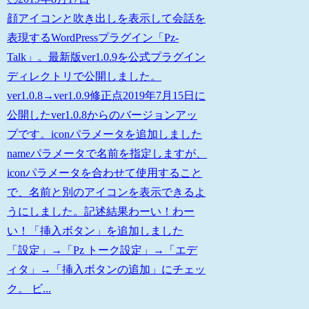
顔アイコンと吹き出しを表示して会話を
表現するWordPressプラグイン「Pz-
Talk」。最新版ver1.0.9を公式プラグイン
ディレクトリで公開しました。
ver1.0.8→ver1.0.9修正点2019年7月15日に
公開したver1.0.8からのバージョンアッ
プです。iconパラメータを追加しました
nameパラメータで名前を指定しますが、
iconパラメータを合わせて使用すること
で、名前と別のアイコンを表示できるよ
うにしました。記述結果わーい！わー
い！「挿入ボタン」を追加しました
「設定」→「Pz トーク設定」→「エデ
ィタ」→「挿入ボタンの追加」にチェッ
ク。 ビ...