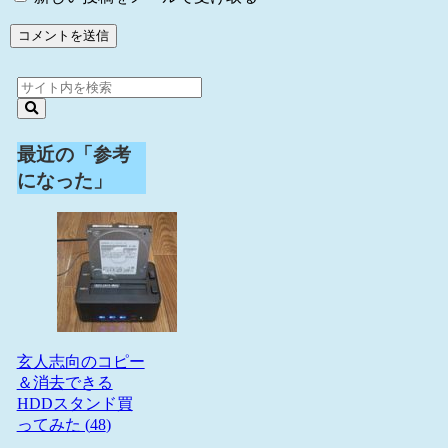
最近の「参考
になった」
玄人志向のコピー
＆消去できる
HDDスタンド買
ってみた (
48
)