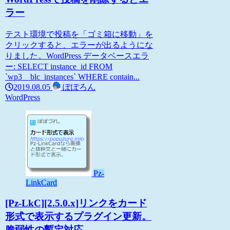
ラー
テスト環境で投稿を「ゴミ箱に移動」を
クリックすると、エラーが出るようにな
りました。WordPress データベースエラ
ー: SELECT instance_id FROM
`wp3__blc_instances` WHERE contain...
2019.08.05
ぽぽろん
WordPress
Pz-
LinkCard
[Pz-LkC][2.5.0.x]リンクをカード
形式で表示するプラグイン更新。
脆弱性の暫定対応