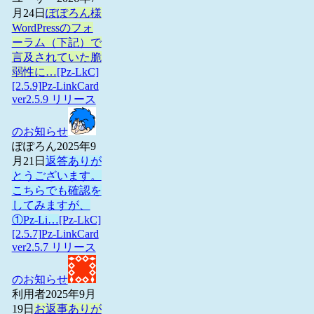
月24日
ぽぽろん様
WordPressのフォ
ーラム（下記）で
言及されていた脆
弱性に…
[Pz-LkC]
[2.5.9]Pz-LinkCard
ver2.5.9 リリース
のお知らせ
ぽぽろん
2025年9
月21日
返答ありが
とうございます。
こちらでも確認を
してみますが、
①Pz-Li…
[Pz-LkC]
[2.5.7]Pz-LinkCard
ver2.5.7 リリース
のお知らせ
利用者
2025年9月
19日
お返事ありが