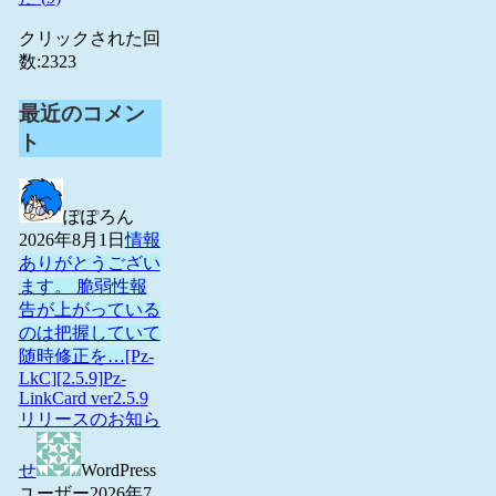
クリックされた回
数:
2323
最近のコメン
ト
ぽぽろん
2026年8月1日
情報
ありがとうござい
ます。 脆弱性報
告が上がっている
のは把握していて
随時修正を…
[Pz-
LkC][2.5.9]Pz-
LinkCard ver2.5.9
リリースのお知ら
せ
WordPress
ユーザー
2026年7