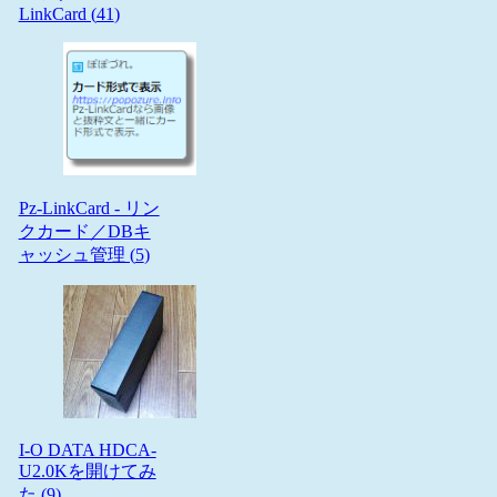
LinkCard (
41
)
Pz-LinkCard - リン
クカード／DBキ
ャッシュ管理 (
5
)
I-O DATA HDCA-
U2.0Kを開けてみ
た (
9
)