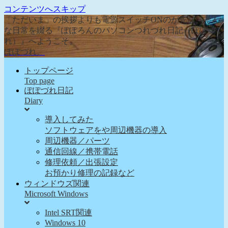
コンテンツへスキップ
「ただいま」の挨拶よりも電源スイッチONのが先な、そん
な日常を綴る『ぽぽろんのパソコンつれづれ日記（ぽぽづ
れ）』へようこそ。
ぽぽづれ。
トップページ
Top page
ぽぽづれ日記
Diary
導入してみた
ソフトウェアをや周辺機器の導入
周辺機器／パーツ
通信回線／携帯電話
修理依頼／出張設定
お預かり修理の記録など
ウィンドウズ関連
Microsoft Windows
Intel SRT関連
Windows 10