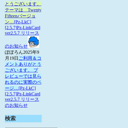
とうございます。
テーマは Twenty
Fifteenバージョ
ン…
[Pz-LkC]
[2.5.7]Pz-LinkCard
ver2.5.7 リリース
のお知らせ
ぽぽろん
2025年9
月19日
ご利用＆コ
メントありがとう
ございます。 プ
レビューでは見ら
れるのに実際のペ
ージ…
[Pz-LkC]
[2.5.7]Pz-LinkCard
ver2.5.7 リリース
のお知らせ
検索