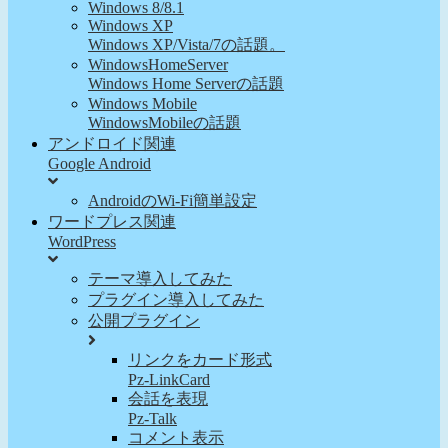
Windows 8/8.1
Windows XP
Windows XP/Vista/7の話題。
WindowsHomeServer
Windows Home Serverの話題
Windows Mobile
WindowsMobileの話題
アンドロイド関連
Google Android
AndroidのWi-Fi簡単設定
ワードプレス関連
WordPress
テーマ導入してみた
プラグイン導入してみた
公開プラグイン
リンクをカード形式
Pz-LinkCard
会話を表現
Pz-Talk
コメント表示