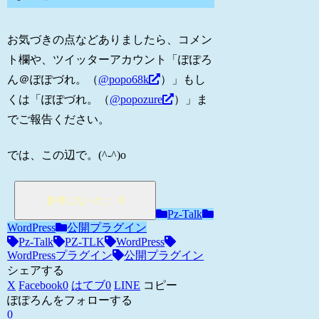
お気づきの点などありましたら、コメン
ト欄や、ツイッターアカウント「ぽぽろ
ん＠ぽぽづれ。（
@popo68k
）」もし
くは「ぽぽづれ。（
@popozure
）」ま
でご報告ください。
では、この辺で。(^-^)o
Pz-Talk
WordPress
公開プラグイン
Pz-Talk
PZ-TLK
WordPress
WordPressプラグイン
公開プラグイン
シェアする
X
Facebook
0
はてブ
0
LINE
コピー
ぽぽろんをフォローする
0