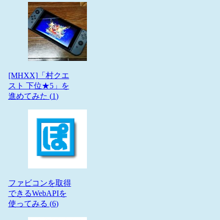
[MHXX]「村クエ
スト 下位★5」を
進めてみた (
1
)
ファビコンを取得
できるWebAPIを
使ってみる (
6
)