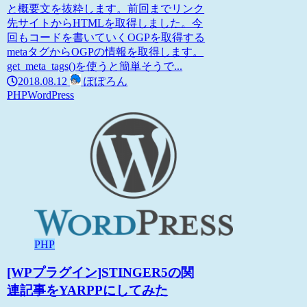
と概要文を抜粋します。前回までリンク
先サイトからHTMLを取得しました。今
回もコードを書いていくOGPを取得する
metaタグからOGPの情報を取得します。
get_meta_tags()を使うと簡単そうで...
2018.08.12
ぽぽろん
PHP
WordPress
PHP
[WPプラグイン]STINGER5の関
連記事をYARPPにしてみた