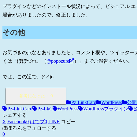
プラグインなどのインストール状況によって、ビジュアル 
場合がありましたので、修正しました。
その他
お気づきの点などありましたら、コメント欄や、ツイッター
くは「ぽぽづれ。（
@popozure
）」までご報告ください。
では、この辺で。(^-^)o
Pz-LinkCard
WordPress
公開
Pz-LinkCard
Pz-LkC
WordPress
WordPressプラグイン
シェアする
X
Facebook
0
はてブ
0
LINE
コピー
ぽぽろんをフォローする
0