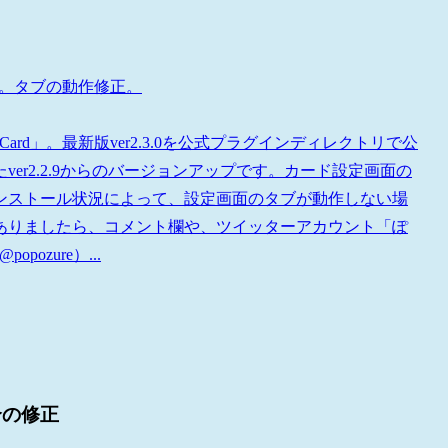
更新。タブの動作修正。
kCard」。最新版ver2.3.0を公式プラグインディレクトリで公
に公開したver2.2.9からのバージョンアップです。カード設定画面の
ンストール状況によって、設定画面のタブが動作しない場
ありましたら、コメント欄や、ツイッターアカウント「ぽ
ozure）...
合の修正