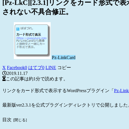
[Pz-LkC][2.3.1]リンクをカード
されない不具合修正。
Pz-LinkCard
X
Facebook
0
はてブ
0
LINE
コピー
2019.11.17
この記事は
約1分
で読めます。
リンクをカード形式で表示するWordPressプラグイン「
Pz-Lin
最新版ver2.3.1を公式プラグインディレクトリで公開しました
目次