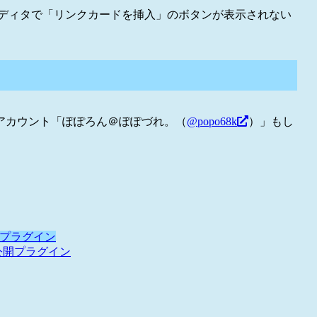
エディタで「リンクカードを挿入」のボタンが表示されない
アカウント「ぽぽろん＠ぽぽづれ。（
@popo68k
）」もし
プラグイン
公開プラグイン