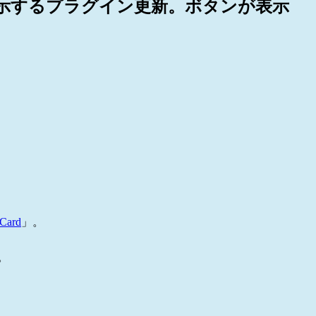
形式で表示するプラグイン更新。ボタンが表示
kCard
」。
。