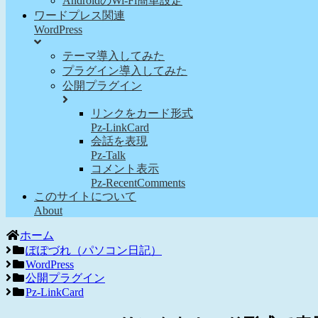
AndroidのWi-Fi簡単設定
ワードプレス関連
WordPress
テーマ導入してみた
プラグイン導入してみた
公開プラグイン
リンクをカード形式
Pz-LinkCard
会話を表現
Pz-Talk
コメント表示
Pz-RecentComments
このサイトについて
About
ホーム
ぽぽづれ（パソコン日記）
WordPress
公開プラグイン
Pz-LinkCard