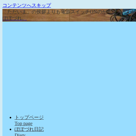
コンテンツへスキップ
「ただいま」の挨拶よりも電源スイッチONのが先な、そん
ぽぽづれ。
トップページ
Top page
ぽぽづれ日記
Diary