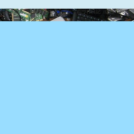
な日常を綴る『ぽぽろんのパソコンつれづれ日記（ぽぽづれ）