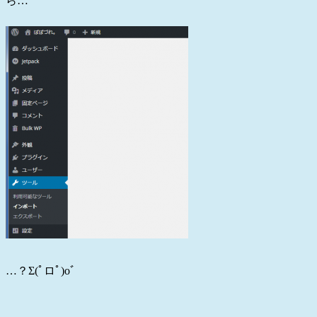
ら…
…？Σ(ﾟロﾟ)oﾞ