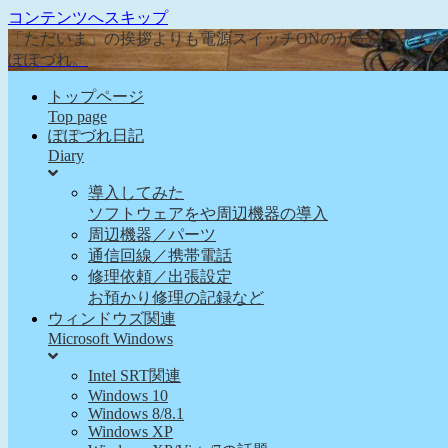
コンテンツへスキップ
「ただいま」の挨拶よりも電源スイッチONのが先な、そん
ぽぽづれ。
トップページ
Top page
ぽぽづれ日記
Diary
導入してみた
ソフトウェアをや周辺機器の導入
周辺機器／パーツ
通信回線／携帯電話
修理依頼／出張設定
お預かり修理の記録など
ウィンドウズ関連
Microsoft Windows
Intel SRT関連
Windows 10
Windows 8/8.1
Windows XP