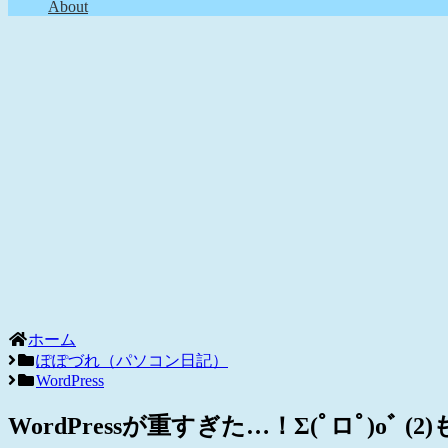
About
ホーム
ぽぽづれ（パソコン日記）
WordPress
WordPressが重すぎた…！Σ(ﾟロﾟ)oﾞ 