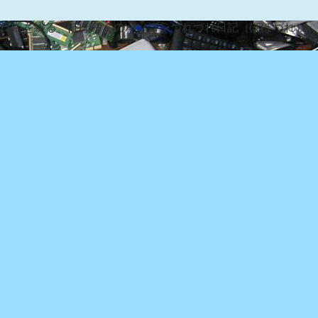
な日常を綴る『ぽぽろんのパソコンつれづれ日記（ぽぽづれ）