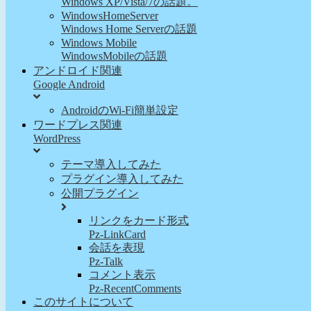
Windows XP/Vista/7の話題。
WindowsHomeServer
Windows Home Serverの話題
Windows Mobile
WindowsMobileの話題
アンドロイド関連
Google Android
AndroidのWi-Fi簡単設定
ワードプレス関連
WordPress
テーマ導入してみた
プラグイン導入してみた
公開プラグイン
リンクをカード形式
Pz-LinkCard
会話を表現
Pz-Talk
コメント表示
Pz-RecentComments
このサイトについて