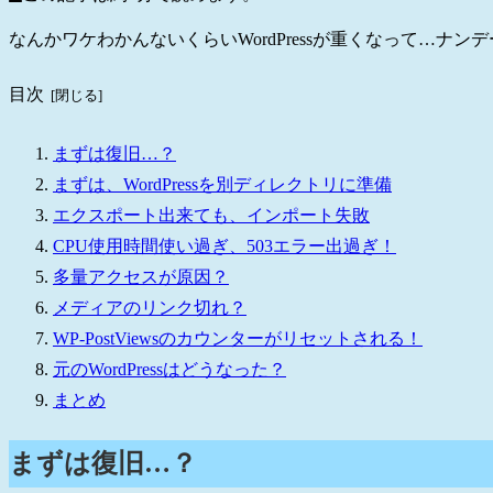
なんかワケわかんないくらいWordPressが重くなって…ナンデー！
目次
まずは復旧…？
まずは、WordPressを別ディレクトリに準備
エクスポート出来ても、インポート失敗
CPU使用時間使い過ぎ、503エラー出過ぎ！
多量アクセスが原因？
メディアのリンク切れ？
WP-PostViewsのカウンターがリセットされる！
元のWordPressはどうなった？
まとめ
まずは復旧…？