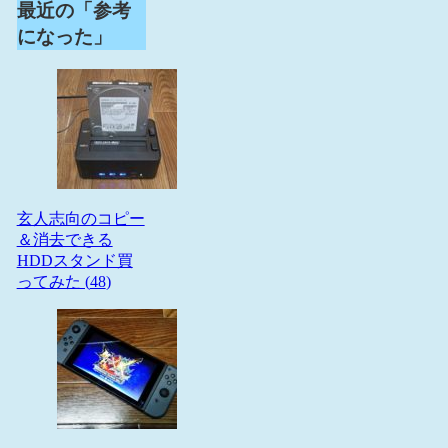
最近の「参考
になった」
玄人志向のコピー
＆消去できる
HDDスタンド買
ってみた (
48
)