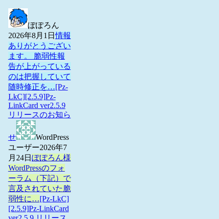
ぽぽろん
2026年8月1日
情報
ありがとうござい
ます。 脆弱性報
告が上がっている
のは把握していて
随時修正を…
[Pz-
LkC][2.5.9]Pz-
LinkCard ver2.5.9
リリースのお知ら
せ
WordPress
ユーザー
2026年7
月24日
ぽぽろん様
WordPressのフォ
ーラム（下記）で
言及されていた脆
弱性に…
[Pz-LkC]
[2.5.9]Pz-LinkCard
ver2.5.9 リリース