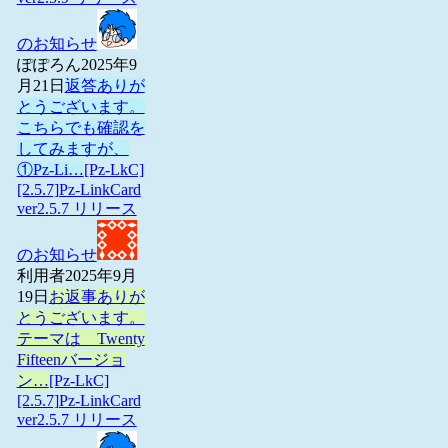
のお知らせ
ぽぽろん
2025年9
月21日
返答ありが
とうございます。
こちらでも確認を
してみますが、
①Pz-Li…
[Pz-LkC]
[2.5.7]Pz-LinkCard
ver2.5.7 リリース
のお知らせ
利用者
2025年9月
19日
お返事ありが
とうございます。
テーマは Twenty
Fifteenバージョ
ン…
[Pz-LkC]
[2.5.7]Pz-LinkCard
ver2.5.7 リリース