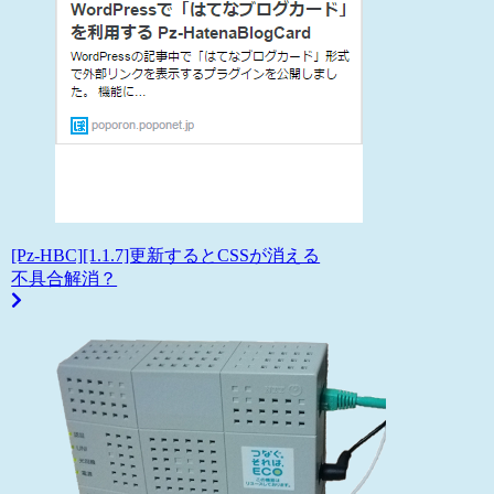
[Pz-HBC][1.1.7]更新するとCSSが消える
不具合解消？