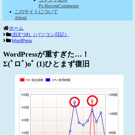
Pz-RecentComments
このサイトについて
About
ホーム
ぽぽづれ（パソコン日記）
WordPress
WordPressが重すぎた…！
Σ(ﾟロﾟ)oﾞ (1)ひとまず復旧