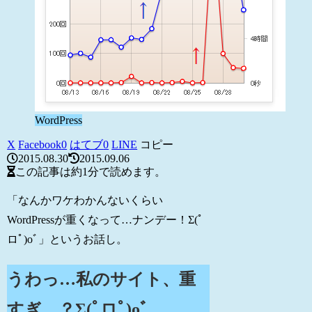
WordPress
X
Facebook
0
はてブ
0
LINE
コピー
2015.08.30
2015.09.06
この記事は
約1分
で読めます。
「なんかワケわかんないくらい
WordPressが重くなって…ナンデー！Σ(ﾟ
ロﾟ)oﾞ」というお話し。
うわっ…私のサイト、重
すぎ…？Σ(ﾟロﾟ)oﾞ