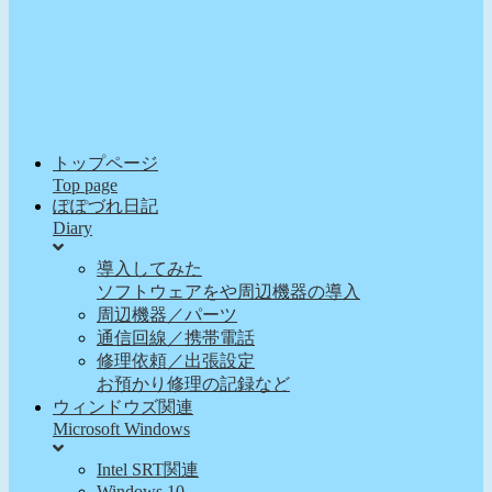
トップページ
Top page
ぽぽづれ日記
Diary
導入してみた
ソフトウェアをや周辺機器の導入
周辺機器／パーツ
通信回線／携帯電話
修理依頼／出張設定
お預かり修理の記録など
ウィンドウズ関連
Microsoft Windows
Intel SRT関連
Windows 10