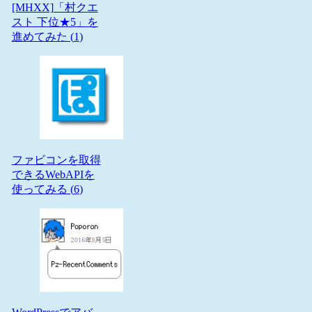
[MHXX]「村クエ
スト 下位★5」を
進めてみた (
1
)
ファビコンを取得
できるWebAPIを
使ってみる (
6
)