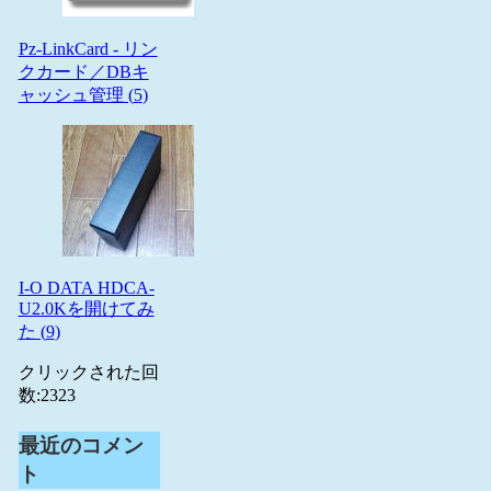
Pz-LinkCard - リン
クカード／DBキ
ャッシュ管理 (
5
)
I-O DATA HDCA-
U2.0Kを開けてみ
た (
9
)
クリックされた回
数:
2323
最近のコメン
ト