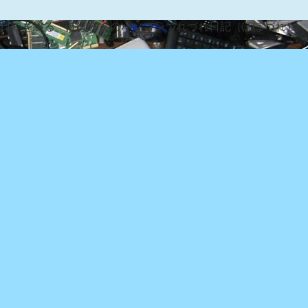
な日常を綴る『ぽぽろんのパソコンつれづれ日記（ぽぽづれ）