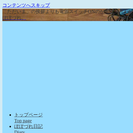
コンテンツへスキップ
「ただいま」の挨拶よりも電源スイッチONのが先な、そん
ぽぽづれ。
トップページ
Top page
ぽぽづれ日記
Diary