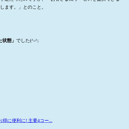
始します。」とのこと。
た状態」
でした(^-^;
得に便利に! 主要4コー...