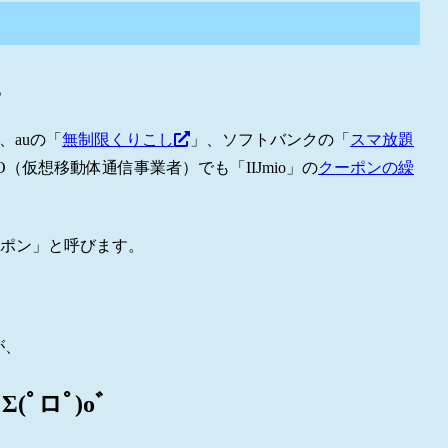
。
、auの「
無制限くりこし
」、ソフトバンクの「
スマ放題
（仮想移動体通信事業者）でも「IIJmio」の
クーポンの繰
ーポン」と呼びます。
が、
ﾟロﾟ)oﾞ