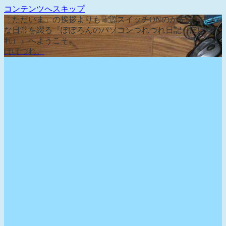
コンテンツへスキップ
「ただいま」の挨拶よりも電源スイッチONのが先な、そん
な日常を綴る『ぽぽろんのパソコンつれづれ日記（ぽぽづ
れ）』へようこそ。
ぽぽづれ。