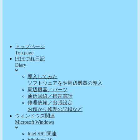
トップページ
Top page
ぽぽづれ日記
Diary
導入してみた
ソフトウェアをや周辺機器の導入
周辺機器／パーツ
通信回線／携帯電話
修理依頼／出張設定
お預かり修理の記録など
ウィンドウズ関連
Microsoft Windows
Intel SRT関連
Windows 10