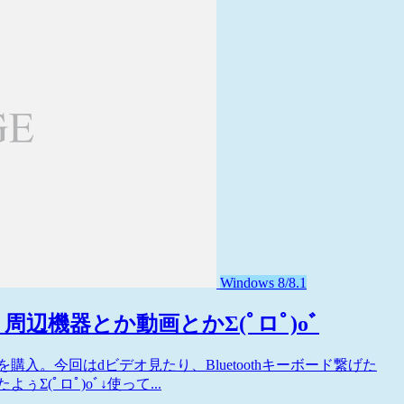
Windows 8/8.1
3) 周辺機器とか動画とかΣ(ﾟロﾟ)oﾞ
510D」を購入。今回はdビデオ見たり、Bluetoothキーボード繋げた
Σ(ﾟロﾟ)oﾞ↓使って...