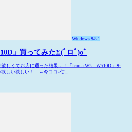
Windows 8/8.1
W510D」買ってみたΣ(ﾟロﾟ)oﾞ
810」が欲しくてお店に通った結果…！「Iconia W5｜W510D」を
欲しい欲しい！ ←今ココ↓使...