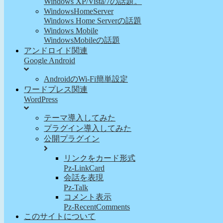
Windows XP/Vista/7の話題。
WindowsHomeServer
Windows Home Serverの話題
Windows Mobile
WindowsMobileの話題
アンドロイド関連
Google Android
AndroidのWi-Fi簡単設定
ワードプレス関連
WordPress
テーマ導入してみた
プラグイン導入してみた
公開プラグイン
リンクをカード形式
Pz-LinkCard
会話を表現
Pz-Talk
コメント表示
Pz-RecentComments
このサイトについて