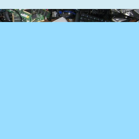
な日常を綴る『ぽぽろんのパソコンつれづれ日記（ぽぽづれ）