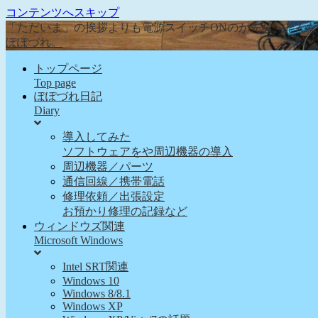
コンテンツへスキップ
「ただいま」の挨拶よりも電源スイッチONのが先な、そん
ぽぽづれ。
トップページ
Top page
ぽぽづれ日記
Diary
導入してみた
ソフトウェアをや周辺機器の導入
周辺機器／パーツ
通信回線／携帯電話
修理依頼／出張設定
お預かり修理の記録など
ウィンドウズ関連
Microsoft Windows
Intel SRT関連
Windows 10
Windows 8/8.1
Windows XP