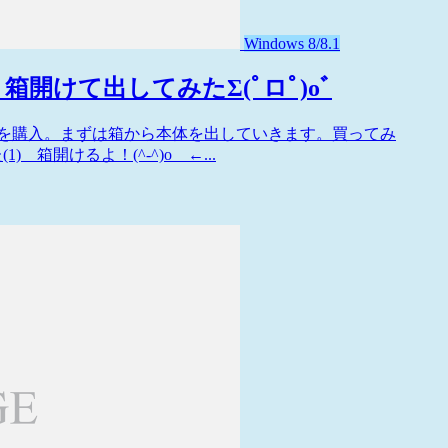
Windows 8/8.1
) 箱開けて出してみたΣ(ﾟロﾟ)oﾞ
｜W510D」を購入。まずは箱から本体を出していきます。買ってみ
) 箱開けるよ！(^-^)o ←...