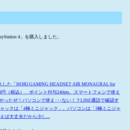
layStation 4」を購入しました。
 GAMING HEADSET AIR MONAURAL for
,408円（税込）、ポイント付与240pts。スマートフォンで使え
ったぜ！パソコンで使え･･･ない！？LINE通話で確認す
ジャックは「4極ミニジャック」。パソコンは「3極ミニジャ
ば大丈夫だから少し...