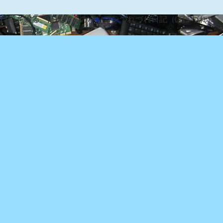
な日常を綴る『ぽぽろんのパソコンつれづれ日記（ぽぽづれ）