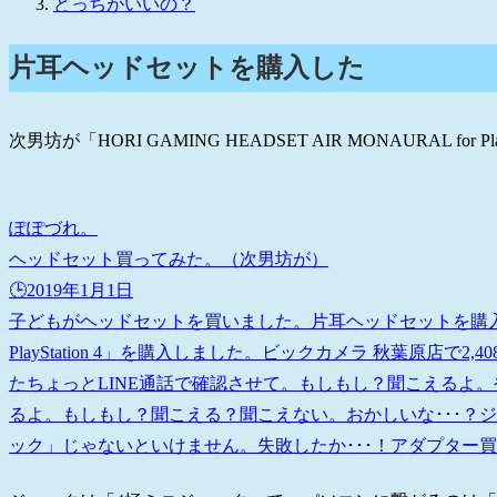
どっちがいいの？
片耳ヘッドセットを購入した
次男坊が「HORI GAMING HEADSET AIR MONAURAL for P
ぽぽづれ。
ヘッドセット買ってみた。（次男坊が）
🕒️2019年1月1日
子どもがヘッドセットを買いました。片耳ヘッドセットを購入した「HORI
PlayStation 4」を購入しました。ビックカメラ 秋葉原店で2
たちょっとLINE通話で確認させて。もしもし？聞こえるよ。や
るよ。もしもし？聞こえる？聞こえない。おかしいな･･･？
ック」じゃないといけません。失敗したか･･･！アダプター買え