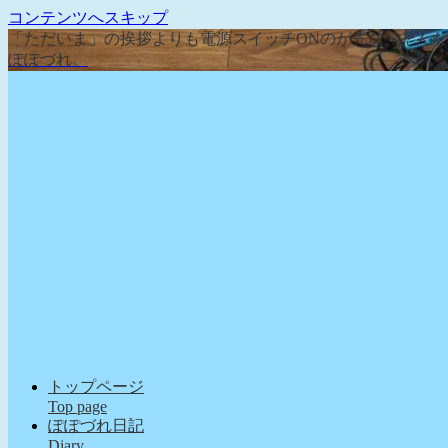
コンテンツへスキップ
「ただいま」の挨拶よりも電源スイッチONのが先な、そん
ぽぽづれ。
トップページ
Top page
ぽぽづれ日記
Diary