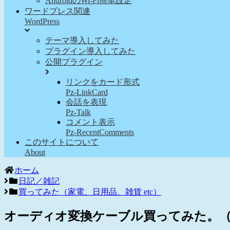
AndroidのWi-Fi簡単設定
ワードプレス関連
WordPress
テーマ導入してみた
プラグイン導入してみた
公開プラグイン
リンクをカード形式
Pz-LinkCard
会話を表現
Pz-Talk
コメント表示
Pz-RecentComments
このサイトについて
About
ホーム
日記／雑記
買ってみた（家電、日用品、雑貨 etc）
オーディオ変換ケーブル買ってみた。