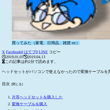
買ってみた（家電、日用品、雑貨 etc）
X
Facebook
0
はてブ
0
LINE
コピー
2019.01.03
2019.04.13
この記事は
約2分
で読めます。
ヘッドセットがパソコンで使えなかったので変換ケーブルを
目次
片耳ヘッドセットを購入した
変換ケーブルを購入