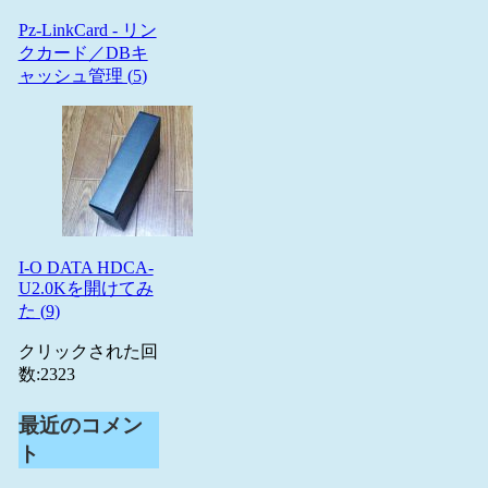
Pz-LinkCard - リン
クカード／DBキ
ャッシュ管理 (
5
)
I-O DATA HDCA-
U2.0Kを開けてみ
た (
9
)
クリックされた回
数:
2323
最近のコメン
ト