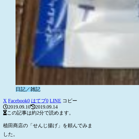
日記／雑記
X
Facebook
0
はてブ
0
LINE
コピー
2019.09.10
2019.09.14
この記事は
約2分
で読めます。
植田商店の「せんじ揚げ」を頼んでみま
した。