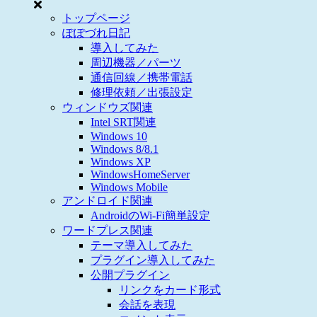
トップページ
ぽぽづれ日記
導入してみた
周辺機器／パーツ
通信回線／携帯電話
修理依頼／出張設定
ウィンドウズ関連
Intel SRT関連
Windows 10
Windows 8/8.1
Windows XP
WindowsHomeServer
Windows Mobile
アンドロイド関連
AndroidのWi-Fi簡単設定
ワードプレス関連
テーマ導入してみた
プラグイン導入してみた
公開プラグイン
リンクをカード形式
会話を表現