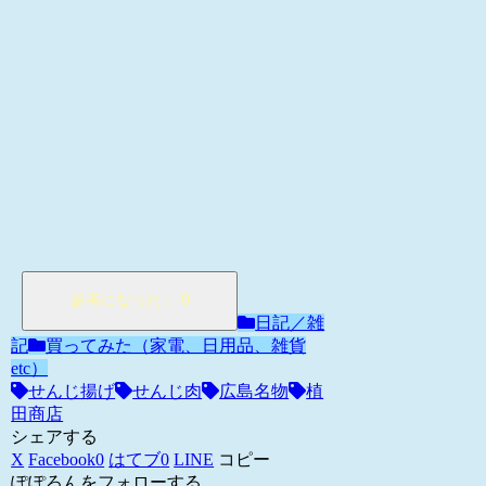
日記／雑
記
買ってみた（家電、日用品、雑貨
etc）
せんじ揚げ
せんじ肉
広島名物
植
田商店
シェアする
X
Facebook
0
はてブ
0
LINE
コピー
ぽぽろんをフォローする