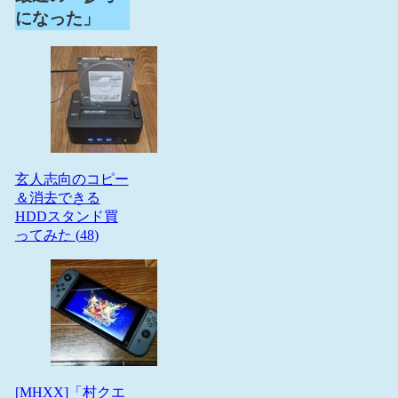
になった」
玄人志向のコピー
＆消去できる
HDDスタンド買
ってみた (
48
)
[MHXX]「村クエ