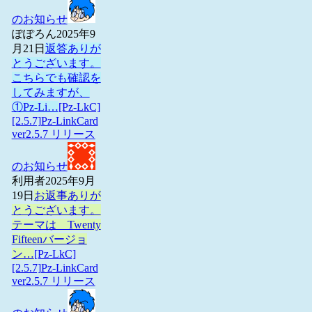
のお知らせ
ぽぽろん
2025年9
月21日
返答ありが
とうございます。
こちらでも確認を
してみますが、
①Pz-Li…
[Pz-LkC]
[2.5.7]Pz-LinkCard
ver2.5.7 リリース
のお知らせ
利用者
2025年9月
19日
お返事ありが
とうございます。
テーマは Twenty
Fifteenバージョ
ン…
[Pz-LkC]
[2.5.7]Pz-LinkCard
ver2.5.7 リリース