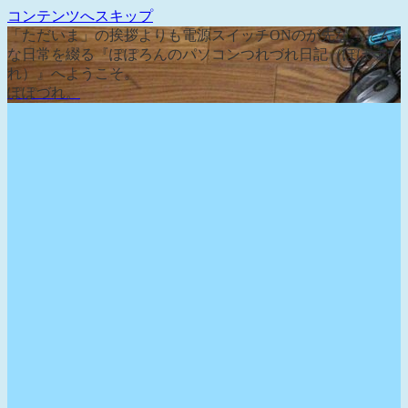
コンテンツへスキップ
「ただいま」の挨拶よりも電源スイッチONのが先な、そん
な日常を綴る『ぽぽろんのパソコンつれづれ日記（ぽぽづ
れ）』へようこそ。
ぽぽづれ。