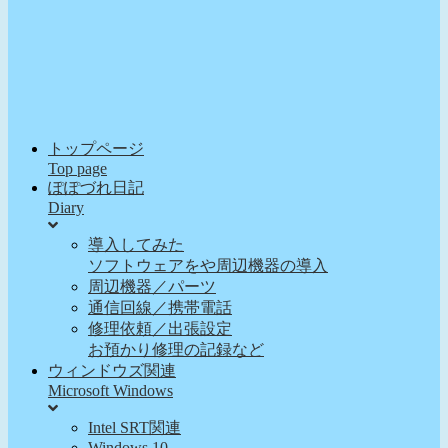
トップページ
Top page
ぽぽづれ日記
Diary
導入してみた
ソフトウェアをや周辺機器の導入
周辺機器／パーツ
通信回線／携帯電話
修理依頼／出張設定
お預かり修理の記録など
ウィンドウズ関連
Microsoft Windows
Intel SRT関連
Windows 10