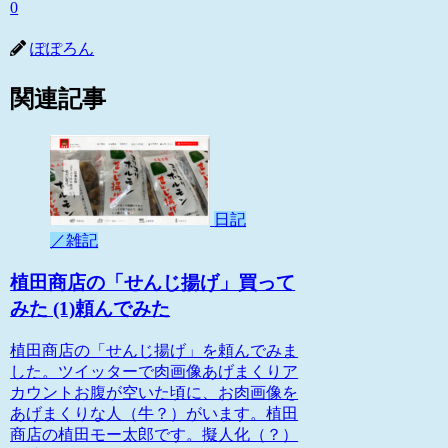
0
ぽぽろん
関連記事
日記
／雑記
植田商店の「せんじ揚げ」買って
みた (1)頼んでみた
植田商店の「せんじ揚げ」を頼んでみま
した。ツイッターで肉画像あげまくりア
カウントお腹が空いた頃に、お肉画像を
あげまくりな人（牛？）がいます。植田
商店の植田モー太郎です。擬人化（？）