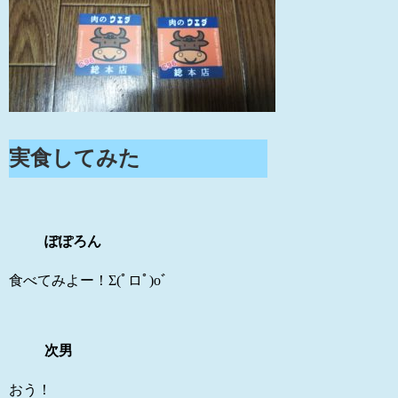
実食してみた
ぽぽろん
食べてみよー！Σ(ﾟロﾟ)oﾞ
次男
おう！