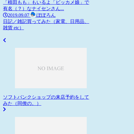
「植田もも」もいるよ「ビッカメ娘」で
有名（？）なナイセンさん...
2019.09.07
ぽぽろん
日記／雑記
買ってみた（家電、日用品、
雑貨 etc）
ソフトバンクショップの来店予約をして
みた（同僚の。）