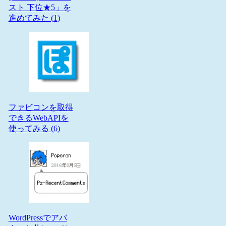
スト 下位★5」を
進めてみた (
1
)
ファビコンを取得
できるWebAPIを
使ってみる (
6
)
WordPressでアバ