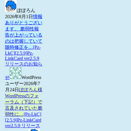
ぽぽろん
2026年8月1日
情報
ありがとうござい
ます。 脆弱性報
告が上がっている
のは把握していて
随時修正を…
[Pz-
LkC][2.5.9]Pz-
LinkCard ver2.5.9
リリースのお知ら
せ
WordPress
ユーザー
2026年7
月24日
ぽぽろん様
WordPressのフォ
ーラム（下記）で
言及されていた脆
弱性に…
[Pz-LkC]
[2.5.9]Pz-LinkCard
ver2.5.9 リリース