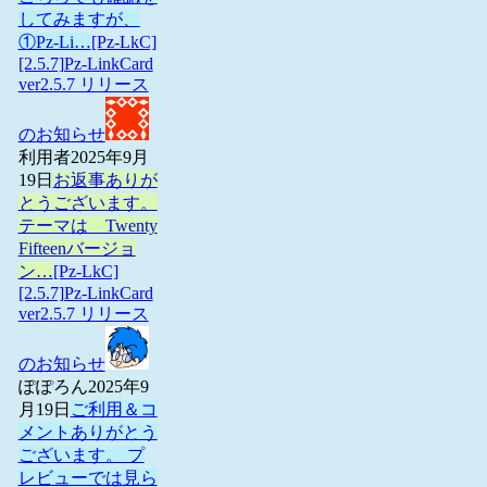
してみますが、
①Pz-Li…
[Pz-LkC]
[2.5.7]Pz-LinkCard
ver2.5.7 リリース
のお知らせ
利用者
2025年9月
19日
お返事ありが
とうございます。
テーマは Twenty
Fifteenバージョ
ン…
[Pz-LkC]
[2.5.7]Pz-LinkCard
ver2.5.7 リリース
のお知らせ
ぽぽろん
2025年9
月19日
ご利用＆コ
メントありがとう
ございます。 プ
レビューでは見ら