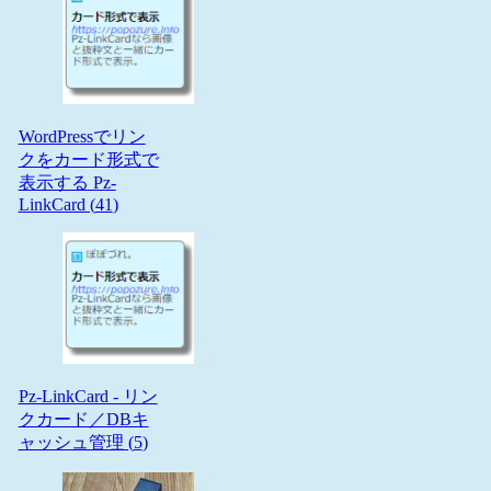
WordPressでリン
クをカード形式で
表示する Pz-
LinkCard (
41
)
Pz-LinkCard - リン
クカード／DBキ
ャッシュ管理 (
5
)