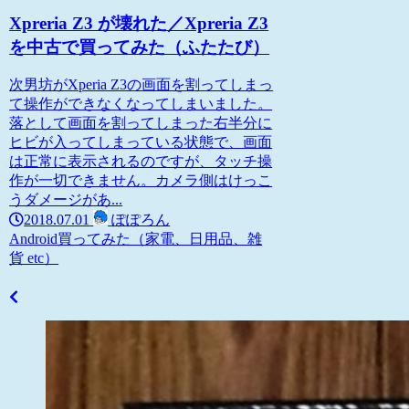
Xpreria Z3 が壊れた／Xpreria Z3
を中古で買ってみた（ふたたび）
次男坊がXperia Z3の画面を割ってしまっ
て操作ができなくなってしまいました。
落として画面を割ってしまった右半分に
ヒビが入ってしまっている状態で、画面
は正常に表示されるのですが、タッチ操
作が一切できません。カメラ側はけっこ
うダメージがあ...
2018.07.01
ぽぽろん
Android
買ってみた（家電、日用品、雑
貨 etc）