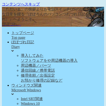
コンテンツへスキップ
「ただいま」の挨拶よりも電源スイッチONのが先な、そん
な日常を綴る『ぽぽろんのパソコンつれづれ日記（ぽぽづ
れ）』へようこそ。
ぽぽづれ。
トップページ
Top page
ぽぽづれ日記
Diary
導入してみた
ソフトウェアをや周辺機器の導入
周辺機器／パーツ
通信回線／携帯電話
修理依頼／出張設定
お預かり修理の記録など
ウィンドウズ関連
Microsoft Windows
Intel SRT関連
Windows 10