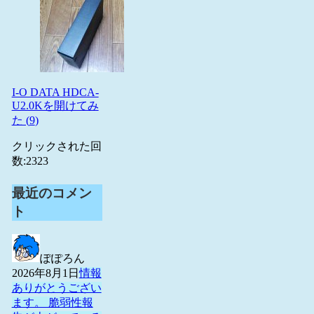
I-O DATA HDCA-
U2.0Kを開けてみ
た (
9
)
クリックされた回
数:
2323
最近のコメン
ト
ぽぽろん
2026年8月1日
情報
ありがとうござい
ます。 脆弱性報