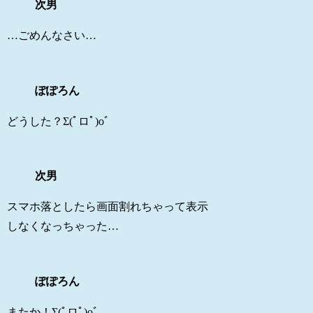
次男
…ごめんなさい…
ぽぽろん
どうした？Σ(ﾟロﾟ)oﾞ
次男
スマホ落としたら画面割れちゃって表示
しなくなっちゃった…
ぽぽろん
またか！Σ(ﾟロﾟ)oﾞ