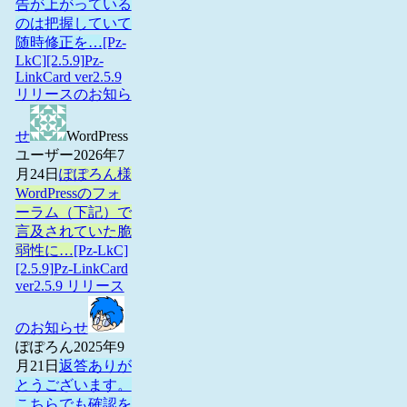
告が上がっている
のは把握していて
随時修正を…
[Pz-
LkC][2.5.9]Pz-
LinkCard ver2.5.9
リリースのお知ら
せ
WordPress
ユーザー
2026年7
月24日
ぽぽろん様
WordPressのフォ
ーラム（下記）で
言及されていた脆
弱性に…
[Pz-LkC]
[2.5.9]Pz-LinkCard
ver2.5.9 リリース
のお知らせ
ぽぽろん
2025年9
月21日
返答ありが
とうございます。
こちらでも確認を