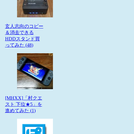
玄人志向のコピー
＆消去できる
HDDスタンド買
ってみた (
48
)
[MHXX]「村クエ
スト 下位★5」を
進めてみた (
1
)