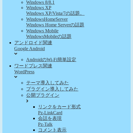
Windows 8/8.1
Windows XP
Windows XP/Vista/7の話題。
WindowsHomeServer
Windows Home Serverの話題
Windows Mobile
WindowsMobileの話題
アンドロイド関連
Google Android
AndroidのWi-Fi簡単設定
ワードプレス関連
WordPress
テーマ導入してみた
プラグイン導入してみた
公開プラグイン
リンクをカード形式
Pz-LinkCard
会話を表現
Pz-Talk
コメント表示