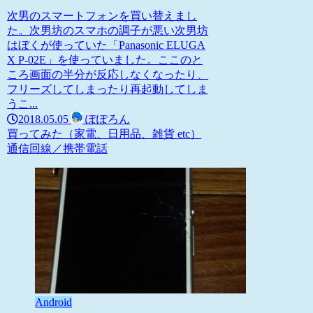
次男のスマートフォンを買い替えまし
た。次男坊のスマホの調子が悪い次男坊
はぼくが使っていた「Panasonic ELUGA
X P-02E」を使っていました。ここのと
ころ画面の半分が反応しなくなったり、
フリーズしてしまったり再起動してしま
うこ...
2018.05.05
ぽぽろん
買ってみた（家電、日用品、雑貨 etc）
通信回線／携帯電話
Android