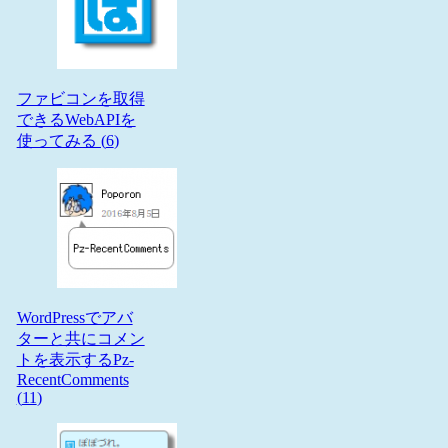
ファビコンを取得
できるWebAPIを
使ってみる (
6
)
WordPressでアバ
ターと共にコメン
トを表示するPz-
RecentComments
(
11
)