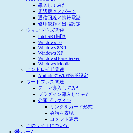
導入してみた
周辺機器／パーツ
通信回線／携帯電話
修理依頼／出張設定
ウィンドウズ関連
Intel SRT関連
Windows 10
Windows 8/8.1
Windows XP
WindowsHomeServer
Windows Mobile
アンドロイド関連
AndroidのWi-Fi簡単設定
ワードプレス関連
テーマ導入してみた
プラグイン導入してみた
公開プラグイン
リンクをカード形式
会話を表現
コメント表示
このサイトについて
ホーム