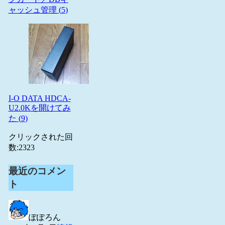
ャッシュ管理 (
5
)
I-O DATA HDCA-
U2.0Kを開けてみ
た (
9
)
クリックされた回
数:
2323
最近のコメン
ト
ぽぽろん