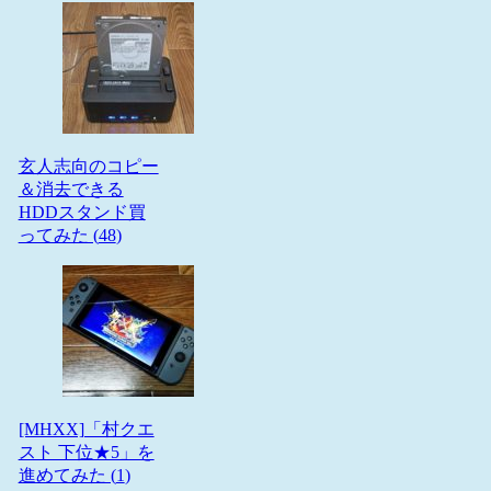
玄人志向のコピー
＆消去できる
HDDスタンド買
ってみた (
48
)
[MHXX]「村クエ
スト 下位★5」を
進めてみた (
1
)