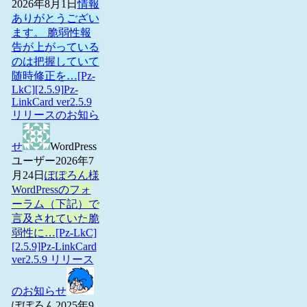
2026年8月1日
情報
ありがとうござい
ます。 脆弱性報
告が上がっている
のは把握していて
随時修正を…
[Pz-
LkC][2.5.9]Pz-
LinkCard ver2.5.9
リリースのお知ら
せ
WordPress
ユーザー
2026年7
月24日
ぽぽろん様
WordPressのフォ
ーラム（下記）で
言及されていた脆
弱性に…
[Pz-LkC]
[2.5.9]Pz-LinkCard
ver2.5.9 リリース
のお知らせ
ぽぽろん
2025年9