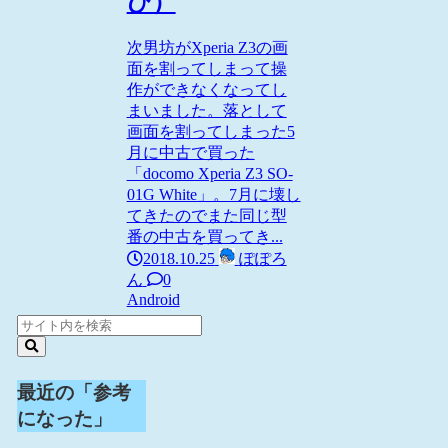
び）
次男坊がXperia Z3の画
面を割ってしまって操
作ができなくなってし
まいました。落として
画面を割ってしまった5
月に中古で買った
「docomo Xperia Z3 SO-
01G White」。7月に壊し
てきたのでまた同じ型
番の中古を買ってき...
2018.10.25
ぽぽろ
ん
0
Android
最近の「参考
になった」