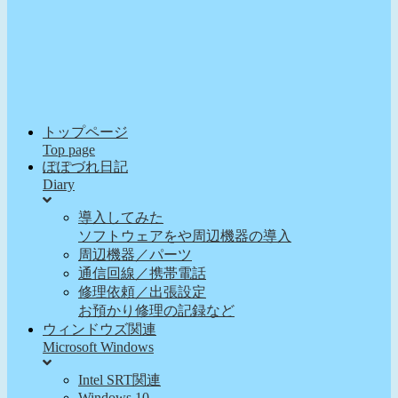
トップページ
Top page
ぽぽづれ日記
Diary
導入してみた
ソフトウェアをや周辺機器の導入
周辺機器／パーツ
通信回線／携帯電話
修理依頼／出張設定
お預かり修理の記録など
ウィンドウズ関連
Microsoft Windows
Intel SRT関連
Windows 10