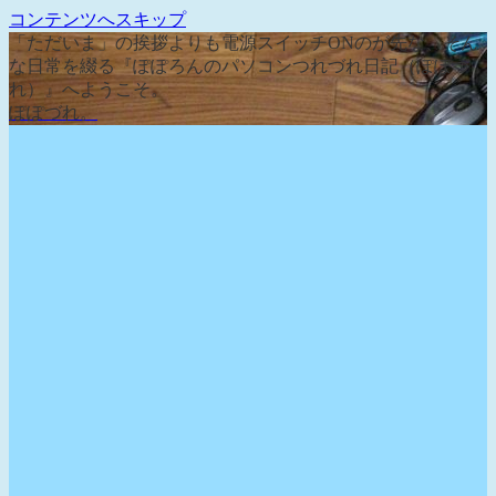
コンテンツへスキップ
「ただいま」の挨拶よりも電源スイッチONのが先な、そん
な日常を綴る『ぽぽろんのパソコンつれづれ日記（ぽぽづ
れ）』へようこそ。
ぽぽづれ。