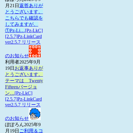
月21日
返答ありが
とうございます。
こちらでも確認を
してみますが、
①Pz-Li…
[Pz-LkC]
[2.5.7]Pz-LinkCard
ver2.5.7 リリース
のお知らせ
利用者
2025年9月
19日
お返事ありが
とうございます。
テーマは Twenty
Fifteenバージョ
ン…
[Pz-LkC]
[2.5.7]Pz-LinkCard
ver2.5.7 リリース
のお知らせ
ぽぽろん
2025年9
月19日
ご利用＆コ