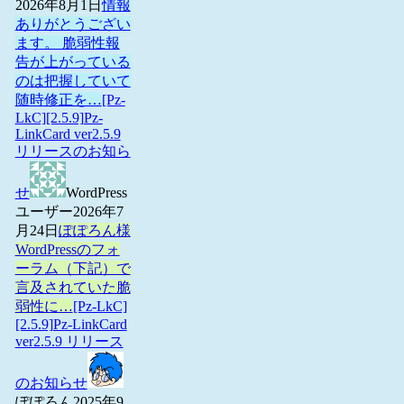
2026年8月1日
情報
ありがとうござい
ます。 脆弱性報
告が上がっている
のは把握していて
随時修正を…
[Pz-
LkC][2.5.9]Pz-
LinkCard ver2.5.9
リリースのお知ら
せ
WordPress
ユーザー
2026年7
月24日
ぽぽろん様
WordPressのフォ
ーラム（下記）で
言及されていた脆
弱性に…
[Pz-LkC]
[2.5.9]Pz-LinkCard
ver2.5.9 リリース
のお知らせ
ぽぽろん
2025年9