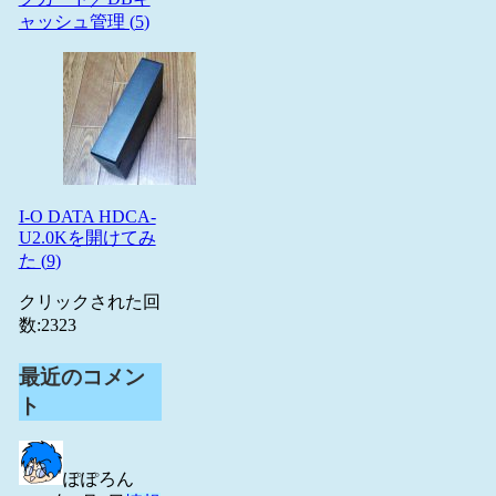
ャッシュ管理 (
5
)
I-O DATA HDCA-
U2.0Kを開けてみ
た (
9
)
クリックされた回
数:
2323
最近のコメン
ト
ぽぽろん