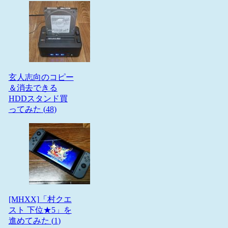
玄人志向のコピー
＆消去できる
HDDスタンド買
ってみた (
48
)
[MHXX]「村クエ
スト 下位★5」を
進めてみた (
1
)