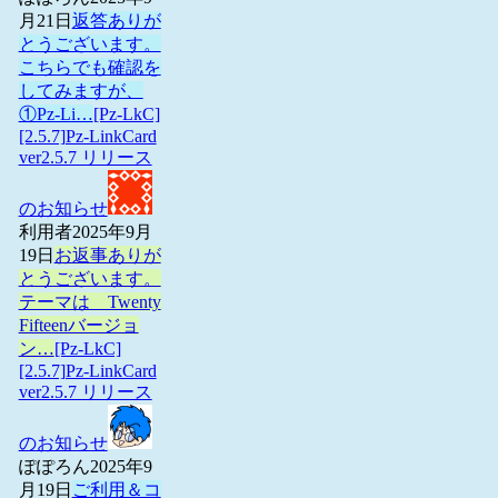
月21日
返答ありが
とうございます。
こちらでも確認を
してみますが、
①Pz-Li…
[Pz-LkC]
[2.5.7]Pz-LinkCard
ver2.5.7 リリース
のお知らせ
利用者
2025年9月
19日
お返事ありが
とうございます。
テーマは Twenty
Fifteenバージョ
ン…
[Pz-LkC]
[2.5.7]Pz-LinkCard
ver2.5.7 リリース
のお知らせ
ぽぽろん
2025年9
月19日
ご利用＆コ