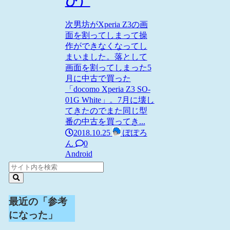
び）
次男坊がXperia Z3の画
面を割ってしまって操
作ができなくなってし
まいました。落として
画面を割ってしまった5
月に中古で買った
「docomo Xperia Z3 SO-
01G White」。7月に壊し
てきたのでまた同じ型
番の中古を買ってき...
2018.10.25
ぽぽろ
ん
0
Android
最近の「参考
になった」