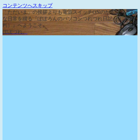
コンテンツへスキップ
「ただいま」の挨拶よりも電源スイッチONのが先な、そん
な日常を綴る『ぽぽろんのパソコンつれづれ日記（ぽぽづ
れ）』へようこそ。
ぽぽづれ。