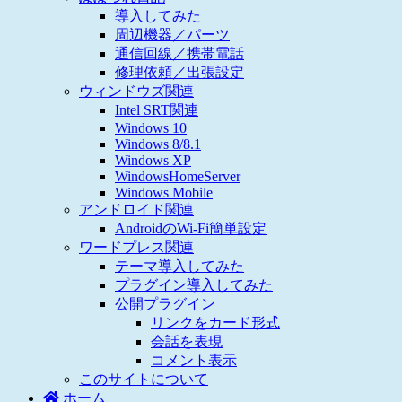
導入してみた
周辺機器／パーツ
通信回線／携帯電話
修理依頼／出張設定
ウィンドウズ関連
Intel SRT関連
Windows 10
Windows 8/8.1
Windows XP
WindowsHomeServer
Windows Mobile
アンドロイド関連
AndroidのWi-Fi簡単設定
ワードプレス関連
テーマ導入してみた
プラグイン導入してみた
公開プラグイン
リンクをカード形式
会話を表現
コメント表示
このサイトについて
ホーム