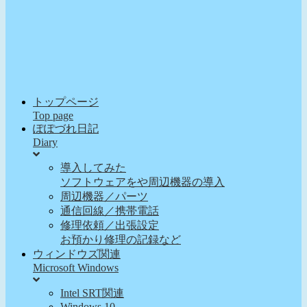
トップページ
Top page
ぽぽづれ日記
Diary
導入してみた
ソフトウェアをや周辺機器の導入
周辺機器／パーツ
通信回線／携帯電話
修理依頼／出張設定
お預かり修理の記録など
ウィンドウズ関連
Microsoft Windows
Intel SRT関連
Windows 10