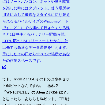
にはノートパソコン。ネットや動画閲覧
を楽しむ時にはタブレット。使う場所や
用途に応じて最適なスタイルに切り替え
られるモバイルサイズのWindowsノート
です。どこにでも連れて行きたくなる軽
さと1日中使えるバッテリー駆動時間。
LTE対応のSIMフリーノートだから、外
出先でも高速なデータ通信を行えます。
手にしたその日からすべての場所があな
たの作業スペースです。
でも、Atom Z3735Dそのものは命令セッ
ト64ビットなんですね。
「あれ？
『WN1037LTE』の Atom Z3735F は？」
と思ったら、あちらも64ビット。CPUは