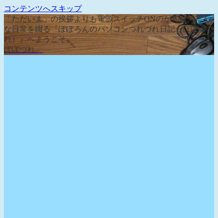
コンテンツへスキップ
「ただいま」の挨拶よりも電源スイッチONのが先な、そん
な日常を綴る『ぽぽろんのパソコンつれづれ日記（ぽぽづ
れ）』へようこそ。
ぽぽづれ。