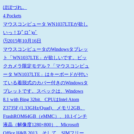
ぽぽづれ。
4 Pockets
マウスコンピュータ WN1037LTEが欲し
いっ！Σ(ﾟロﾟ)oﾞ
🕒️2015年10月16日
マウスコンピュータのWindowsタブレッ
ト「WN1037LTE」が欲しいです。ビッ
クカメラ限定モデル？「マウスコンピュ
ータ WN1037LTE」はキーボードが付い
ている着脱式のカバー付きのWindowsタ
ブレットです。スペックは、Windows
8.1 with Bing 32bit、CPUはIntel Atom
Z3735F (1.33GHz/Quad)、メモリ2GB、
FrashROM64GB（eMMC）、10.1インチ
液晶（解像度1280×800）、Microsoft
Office H&B 2013。そして、SIMフリー