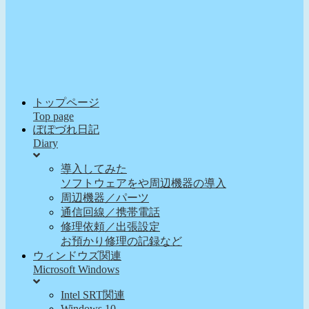
トップページ
Top page
ぽぽづれ日記
Diary
導入してみた
ソフトウェアをや周辺機器の導入
周辺機器／パーツ
通信回線／携帯電話
修理依頼／出張設定
お預かり修理の記録など
ウィンドウズ関連
Microsoft Windows
Intel SRT関連
Windows 10