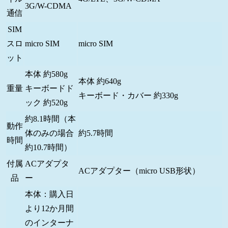
3G/W-CDMA
通信
SIM
スロ
micro SIM
micro SIM
ット
本体 約580g
本体 約640g
重量
キーボードド
キーボード・カバー 約330g
ック 約520g
約8.1時間（本
動作
体のみの場合
約5.7時間
時間
約10.7時間）
付属
ACアダプタ
ACアダプター（micro USB形状）
品
ー
本体：購入日
より12か月間
のインターナ