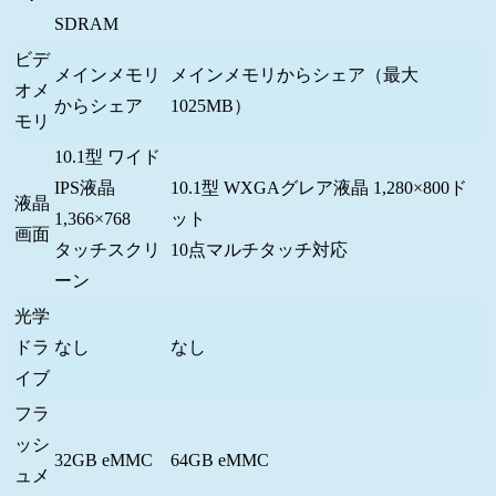
SDRAM
ビデ
メインメモリ
メインメモリからシェア（最大
オメ
からシェア
1025MB）
モリ
10.1型 ワイド
IPS液晶
10.1型 WXGAグレア液晶 1,280×800ド
液晶
1,366×768
ット
画面
タッチスクリ
10点マルチタッチ対応
ーン
光学
ドラ
なし
なし
イブ
フラ
ッシ
32GB eMMC
64GB eMMC
ュメ