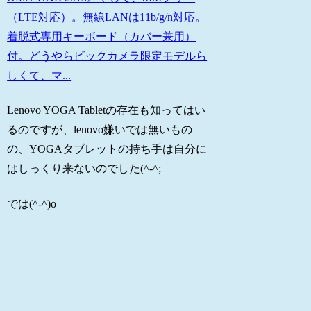
（LTE対応）。無線LANは11b/g/n対応。
着脱式専用キーボード（カバー兼用）
付。どうやらビックカメラ限定モデルら
しくて、マ...
Lenovo YOGA Tabletの存在も知ってはい
るのですが、lenovo嫌いでは無いもの
の、YOGAタブレットの持ち手は自分に
はしっくり来ないのでした(^-^;
では(^-^)o