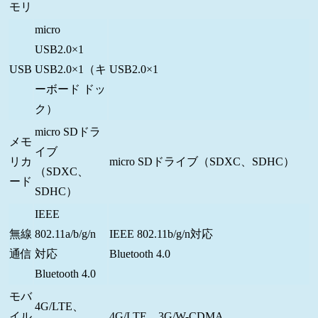
モリ
micro
USB2.0×1
USB
USB2.0×1（キ
USB2.0×1
ーボード ドッ
ク）
micro SDドラ
メモ
イブ
リカ
micro SDドライブ（SDXC、SDHC）
（SDXC、
ード
SDHC）
IEEE
無線
802.11a/b/g/n
IEEE 802.11b/g/n対応
通信
対応
Bluetooth 4.0
Bluetooth 4.0
モバ
4G/LTE、
イル
4G/LTE、3G/W-CDMA