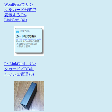
WordPressでリン
クをカード形式で
表示する Pz-
LinkCard (
41
)
Pz-LinkCard - リン
クカード／DBキ
ャッシュ管理 (
5
)