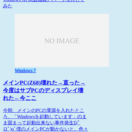
みた
Windows 7
メインPC(Z68)壊れた→直った→
今度はサブPCのディスプレイ壊
れた←今ここ
今朝、メインのPCの電源を入れたとこ
ろ、「Windowsを起動しています」のま
ま固まって起動出来ない事件発生Σ(ﾟ
ロﾟ)oﾞ僕のメインPCが動かないと、色々