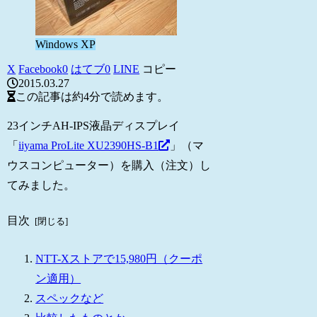
Windows XP
X
Facebook
0
はてブ
0
LINE
コピー
2015.03.27
この記事は
約4分
で読めます。
23インチAH-IPS液晶ディスプレイ
「
iiyama ProLite XU2390HS-B1
」（マ
ウスコンピューター）を購入（注文）し
てみました。
目次
NTT-Xストアで15,980円（クーポ
ン適用）
スペックなど