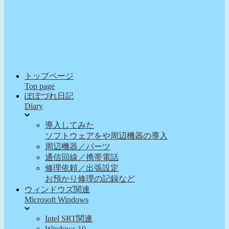
トップページ
Top page
ぽぽづれ日記
Diary
導入してみた
ソフトウェアをや周辺機器の導入
周辺機器／パーツ
通信回線／携帯電話
修理依頼／出張設定
お預かり修理の記録など
ウィンドウズ関連
Microsoft Windows
Intel SRT関連
Windows 10