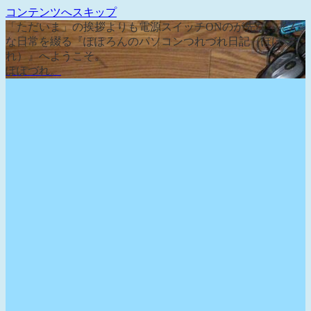
コンテンツへスキップ
「ただいま」の挨拶よりも電源スイッチONのが先な、そん
な日常を綴る『ぽぽろんのパソコンつれづれ日記（ぽぽづ
れ）』へようこそ。
ぽぽづれ。