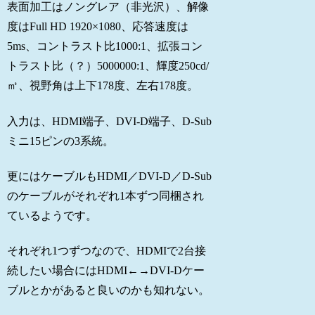
表面加工はノングレア（非光沢）、解像
度はFull HD 1920×1080、応答速度は
5ms、コントラスト比1000:1、拡張コン
トラスト比（？）5000000:1、輝度250cd/
㎡、視野角は上下178度、左右178度。
入力は、HDMI端子、DVI-D端子、D-Sub
ミニ15ピンの3系統。
更にはケーブルもHDMI／DVI-D／D-Sub
のケーブルがそれぞれ1本ずつ同梱され
ているようです。
それぞれ1つずつなので、HDMIで2台接
続したい場合にはHDMI←→DVI-Dケー
ブルとかがあると良いのかも知れない。