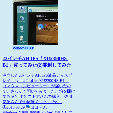
Windows XP
23インチAH-IPS「XU2390HS-
B1」買ってみた(2)開封してみた
注文した23インチAH-IPS液晶ディスプ
レイ「iiyama ProLite XU2390HS-B1」
（マウスコンピューター）が届いたの
で、さっそく開いてみました。箱を開け
てみるNTT-X ストアさんで購入。佐川
急便さんでの配達でした。それ...
2015.03.29
ぽぽろん
Windows XP
周辺機器／パーツ
導入して