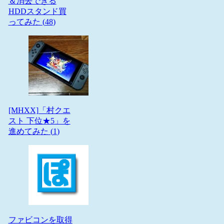
＆消去できる
HDDスタンド買
ってみた (
48
)
[MHXX]「村クエ
スト 下位★5」を
進めてみた (
1
)
ファビコンを取得