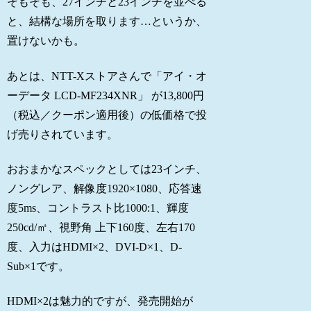
そもそも、27インチと23インチを並べる
と、結構な場所を取ります…というか、
置けないかも。
あとは、NTT-Xストアさんで「アイ・オ
ーデータ LCD-MF234XNR」 が13,800円
（税込／クーポン適用後）の低価格で投
げ売りされています。
おおまかなスペックとしては23インチ、
ノングレア、解像度1920×1080、応答速
度5ms、コントラスト比1000:1、輝度
250cd/㎡、視野角 上下160度、左右170
度、入力はHDMI×2、DVI-D×1、D-
Sub×1です。
HDMI×2は魅力的ですが、発売開始が