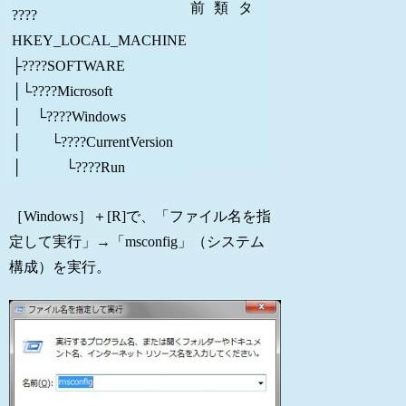
前
類
タ
????
HKEY_LOCAL_MACHINE
├????SOFTWARE
│
└
????Microsoft
│ └????Windows
│ └????CurrentVersion
│ └????Run
［Windows］＋[R]で、「ファイル名を指
定して実行」→「msconfig」（システム
構成）を実行。