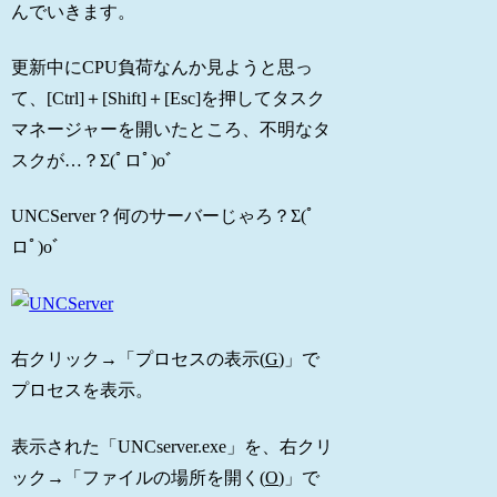
んでいきます。
更新中にCPU負荷なんか見ようと思っ
て、[Ctrl]＋[Shift]＋[Esc]を押してタスク
マネージャーを開いたところ、不明なタ
スクが…？Σ(ﾟロﾟ)oﾞ
UNCServer？何のサーバーじゃろ？Σ(ﾟ
ロﾟ)oﾞ
右クリック→「プロセスの表示(
G
)」で
プロセスを表示。
表示された「UNCserver.exe」を、右クリ
ック→「ファイルの場所を開く(
O
)」で