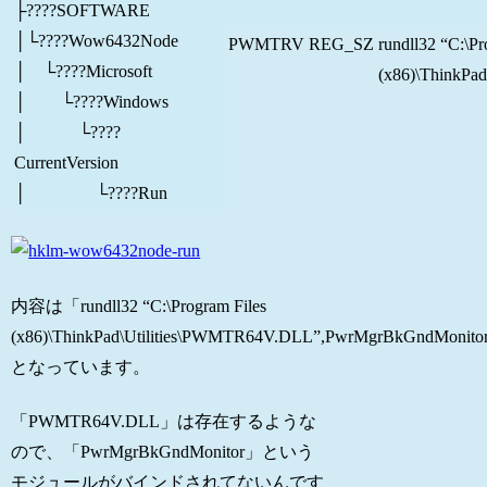
├????SOFTWARE
│
└
????Wow6432Node
PWMTRV
REG_SZ
rundll32 “C:\Pr
│
└
????Microsoft
(x86)\ThinkP
│ └????Windows
│ └????
CurrentVersion
│ └????Run
内容は「rundll32 “C:\Program Files
(x86)\ThinkPad\Utilities\PWMTR64V.DLL”,PwrMgrBkGndMonit
となっています。
「PWMTR64V.DLL」は存在するような
ので、「PwrMgrBkGndMonitor」という
モジュールがバインドされてないんです