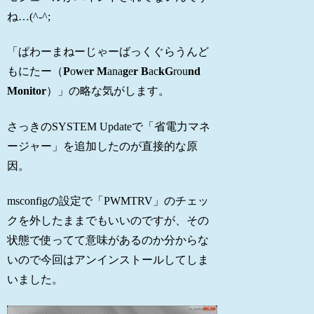
ね…(^-^;
「ぱわーまねーじゃーばっくぐらうんど
もにたー（
P
o
w
e
r
M
ana
g
e
r
B
ac
kG
rou
nd
Monitor
）」の略な気がします。
さっきのSYSTEM Updateで「省電力マネ
ージャー」を追加したのが直接的な原
因。
msconfigの設定で「PWMTRV」のチェッ
クを外したままでもいいのですが、その
状態で使ってて意味があるのか分からな
いので今回はアンインストールしてしま
いました。