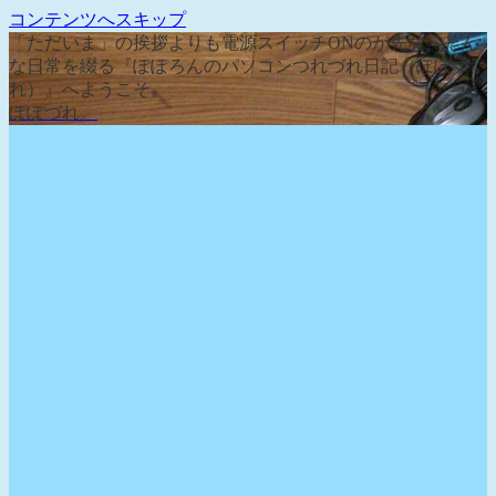
コンテンツへスキップ
「ただいま」の挨拶よりも電源スイッチONのが先な、そん
な日常を綴る『ぽぽろんのパソコンつれづれ日記（ぽぽづ
れ）』へようこそ。
ぽぽづれ。