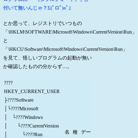
付いて無いんじゃ？Σ(ﾟロﾟ)oﾞ」
とか思って、レジストリでいつもの
「\HKLM\SOFTWARE\Microsoft\Windows\CurrentVersion\Run」
と
「\HKCU\Software\Microsoft\Windows\CurrentVersion\Run」
を見て、怪しいプログラムの起動が無い
か確認したものの分からず…。
????
HKEY_CURRENT_USER
├????Software
│
└
????Microsoft
│ └????Windows
│ └????CurrentVersion
名
種
デー
│ └????Run