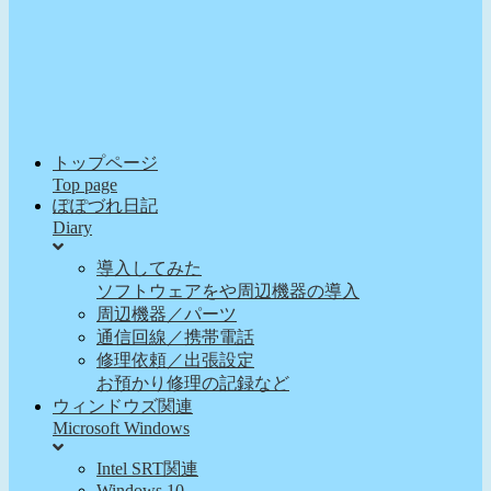
トップページ
Top page
ぽぽづれ日記
Diary
導入してみた
ソフトウェアをや周辺機器の導入
周辺機器／パーツ
通信回線／携帯電話
修理依頼／出張設定
お預かり修理の記録など
ウィンドウズ関連
Microsoft Windows
Intel SRT関連
Windows 10