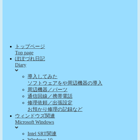
トップページ
Top page
ぽぽづれ日記
Diary
導入してみた
ソフトウェアをや周辺機器の導入
周辺機器／パーツ
通信回線／携帯電話
修理依頼／出張設定
お預かり修理の記録など
ウィンドウズ関連
Microsoft Windows
Intel SRT関連
Windows 10