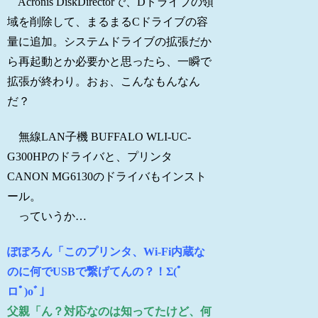
Acronis DiskDirectorで、Dドライブの領
域を削除して、まるまるCドライブの容
量に追加。システムドライブの拡張だか
ら再起動とか必要かと思ったら、一瞬で
拡張が終わり。おぉ、こんなもんなん
だ？
無線LAN子機 BUFFALO WLI-UC-
G300HPのドライバと、プリンタ
CANON MG6130のドライバもインスト
ール。
っていうか…
ぽぽろん「このプリンタ、Wi-Fi内蔵な
のに何でUSBで繋げてんの？！Σ(ﾟ
ロﾟ)oﾞ」
父親「ん？対応なのは知ってたけど、何