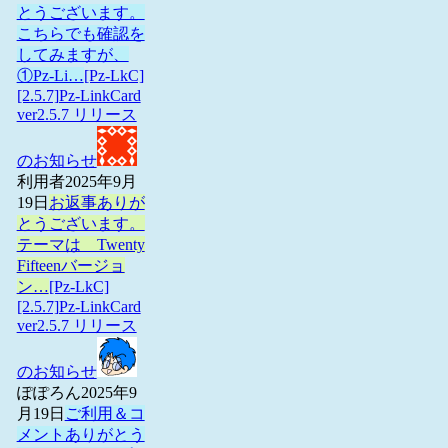
とうございます。
こちらでも確認を
してみますが、
①Pz-Li…
[Pz-LkC]
[2.5.7]Pz-LinkCard
ver2.5.7 リリース
のお知らせ
利用者
2025年9月
19日
お返事ありが
とうございます。
テーマは Twenty
Fifteenバージョ
ン…
[Pz-LkC]
[2.5.7]Pz-LinkCard
ver2.5.7 リリース
のお知らせ
ぽぽろん
2025年9
月19日
ご利用＆コ
メントありがとう