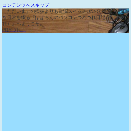
コンテンツへスキップ
「ただいま」の挨拶よりも電源スイッチONのが先な、そん
な日常を綴る『ぽぽろんのパソコンつれづれ日記（ぽぽづ
れ）』へようこそ。
ぽぽづれ。