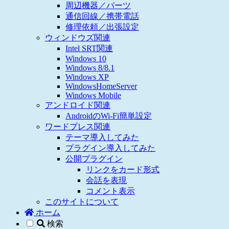
周辺機器／パーツ
通信回線／携帯電話
修理依頼／出張設定
ウィンドウズ関連
Intel SRT関連
Windows 10
Windows 8/8.1
Windows XP
WindowsHomeServer
Windows Mobile
アンドロイド関連
AndroidのWi-Fi簡単設定
ワードプレス関連
テーマ導入してみた
プラグイン導入してみた
公開プラグイン
リンクをカード形式
会話を表現
コメント表示
このサイトについて
ホーム
検索