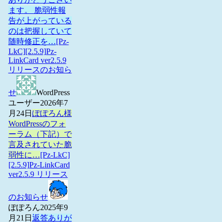
ます。 脆弱性報
告が上がっている
のは把握していて
随時修正を…
[Pz-
LkC][2.5.9]Pz-
LinkCard ver2.5.9
リリースのお知ら
せ
WordPress
ユーザー
2026年7
月24日
ぽぽろん様
WordPressのフォ
ーラム（下記）で
言及されていた脆
弱性に…
[Pz-LkC]
[2.5.9]Pz-LinkCard
ver2.5.9 リリース
のお知らせ
ぽぽろん
2025年9
月21日
返答ありが