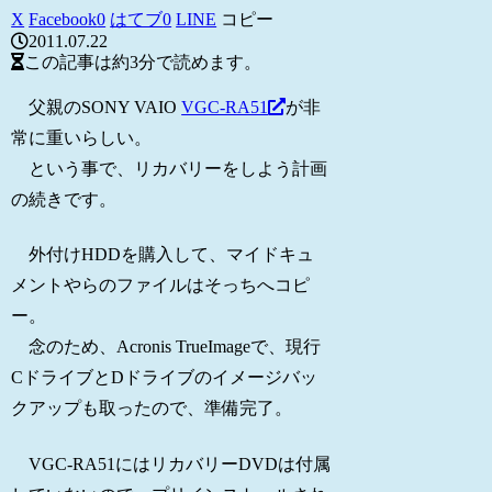
X
Facebook
0
はてブ
0
LINE
コピー
2011.07.22
この記事は
約3分
で読めます。
父親のSONY VAIO
VGC-RA51
が非
常に重いらしい。
という事で、リカバリーをしよう計画
の続きです。
外付けHDDを購入して、マイドキュ
メントやらのファイルはそっちへコピ
ー。
念のため、Acronis TrueImageで、現行
CドライブとDドライブのイメージバッ
クアップも取ったので、準備完了。
VGC-RA51にはリカバリーDVDは付属