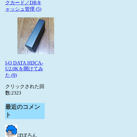
クカード／DBキ
ャッシュ管理 (
5
)
I-O DATA HDCA-
U2.0Kを開けてみ
た (
9
)
クリックされた回
数:
2323
最近のコメン
ト
ぽぽろん