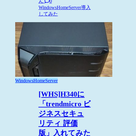
ん
0
WindowsHomeServer
導入
してみた
WindowsHomeServer
[WHS]H340に
「trendmicro ビ
ジネスセキュ
リティ 評価
版」入れてみた