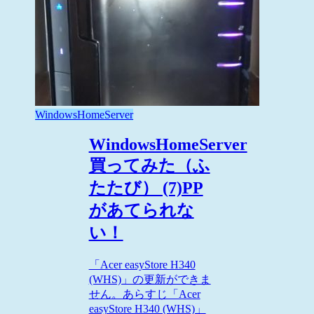
WindowsHomeServer
WindowsHomeServer
買ってみた（ふ
たたび） (7)PP
があてられな
い！
「Acer easyStore H340
(WHS)」の更新ができま
せん。あらすじ「Acer
easyStore H340 (WHS)」