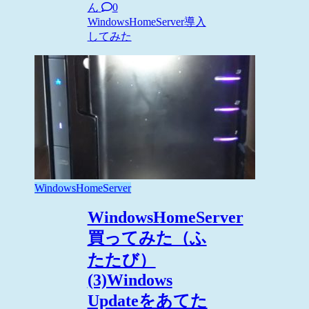
ん
0
WindowsHomeServer
導入
してみた
WindowsHomeServer
WindowsHomeServer
買ってみた（ふ
たたび）
(3)Windows
Updateをあてた