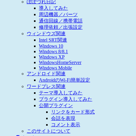
ぽぽづれ日記
導入してみた
周辺機器／パーツ
通信回線／携帯電話
修理依頼／出張設定
ウィンドウズ関連
Intel SRT関連
Windows 10
Windows 8/8.1
Windows XP
WindowsHomeServer
Windows Mobile
アンドロイド関連
AndroidのWi-Fi簡単設定
ワードプレス関連
テーマ導入してみた
プラグイン導入してみた
公開プラグイン
リンクをカード形式
会話を表現
コメント表示
このサイトについて