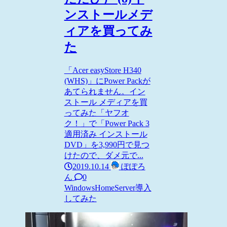
ンストールメデ
ィアを買ってみ
た
「Acer easyStore H340
(WHS)」にPower Packが
あてられません。イン
ストール メディアを買
ってみた「ヤフオ
ク！」で「Power Pack 3
適用済み インストール
DVD」を3,990円で見つ
けたので、ダメ元で...
2019.10.14
ぽぽろ
ん
0
WindowsHomeServer
導入
してみた