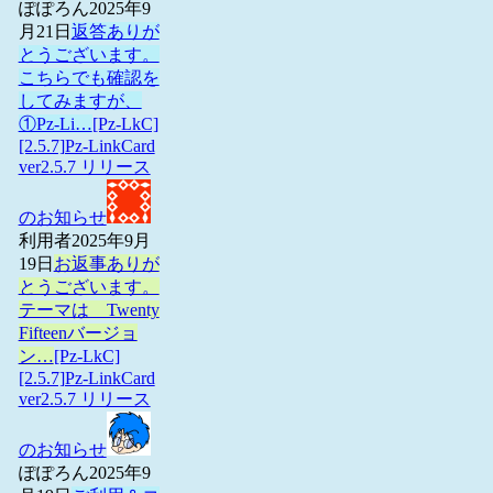
ぽぽろん
2025年9
月21日
返答ありが
とうございます。
こちらでも確認を
してみますが、
①Pz-Li…
[Pz-LkC]
[2.5.7]Pz-LinkCard
ver2.5.7 リリース
のお知らせ
利用者
2025年9月
19日
お返事ありが
とうございます。
テーマは Twenty
Fifteenバージョ
ン…
[Pz-LkC]
[2.5.7]Pz-LinkCard
ver2.5.7 リリース
のお知らせ
ぽぽろん
2025年9