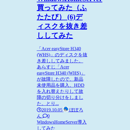
買ってみた（ふ
たたび） (6)デ
ィスクを抜き差
ししてみた
「Acer easyStore H340
(WHS)」のディスクを抜
き差ししてみました。
あらすじ「Acer
easyStore H340 (WHS)」
が故障したので、新品
未使用品を購入。HDD
を入れ替えたりして故
障の切り分けをしまし
た。とり...
2019.10.05
ぽぽろ
ん
0
WindowsHomeServer
導入
してみた