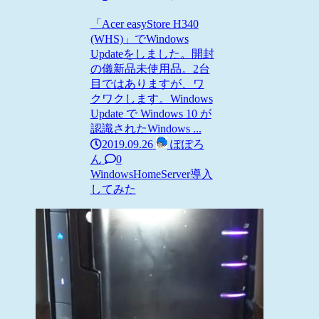
「Acer easyStore H340
(WHS)」でWindows
Updateをしました。開封
の儀新品未使用品。2台
目ではありますが、ワ
クワクします。Windows
Update で Windows 10 が
認識されたWindows ...
2019.09.26
ぽぽろ
ん
0
WindowsHomeServer
導入
してみた