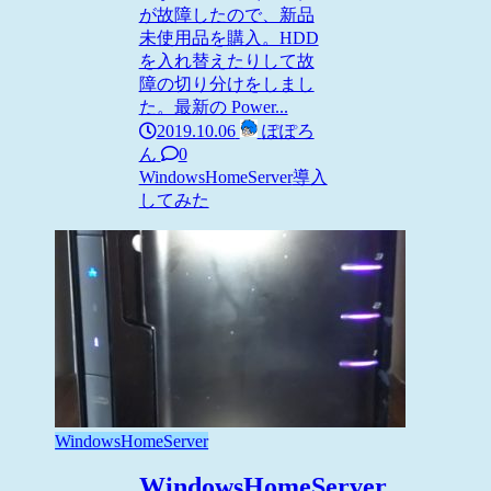
が故障したので、新品
未使用品を購入。HDD
を入れ替えたりして故
障の切り分けをしまし
た。最新の Power...
2019.10.06
ぽぽろ
ん
0
WindowsHomeServer
導入
してみた
WindowsHomeServer
WindowsHomeServer