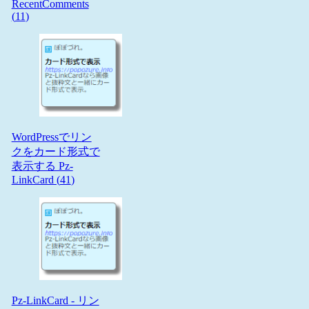
RecentComments
(
11
)
WordPressでリン
クをカード形式で
表示する Pz-
LinkCard (
41
)
Pz-LinkCard - リン