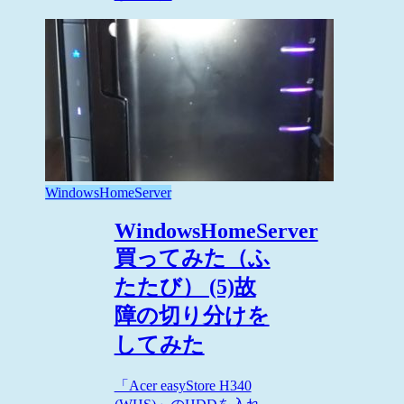
WindowsHomeServer
WindowsHomeServer
買ってみた（ふ
たたび） (5)故
障の切り分けを
してみた
「Acer easyStore H340