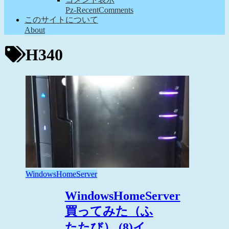
Pz-RecentComments
このサイトについて
About
H340
WindowsHomeServer
WindowsHomeServer
買ってみた（ふ
たたび） (8)イ