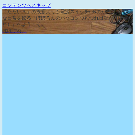
コンテンツへスキップ
「ただいま」の挨拶よりも電源スイッチONのが先な、そん
な日常を綴る『ぽぽろんのパソコンつれづれ日記（ぽぽづ
れ）』へようこそ。
ぽぽづれ。