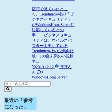
店頭で見ていたとこ
ろ、Trendmicro社の「ビ
ジネスセキュリティ」
がWindowsHomeServerに
対応しているとの
事。 ビジネスセキュ
リティは、ウイルスバ
スターを出している
Trendmicro社の企業向け
版。100台未満の小規模
ネ...
2010.12.12
ぽぽろ
ん
0
WindowsHomeServer
最近の「参考
になった」