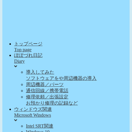
トップページ
Top page
ぽぽづれ日記
Diary
導入してみた
ソフトウェアをや周辺機器の導入
周辺機器／パーツ
通信回線／携帯電話
修理依頼／出張設定
お預かり修理の記録など
ウィンドウズ関連
Microsoft Windows
Intel SRT関連
Windows 10