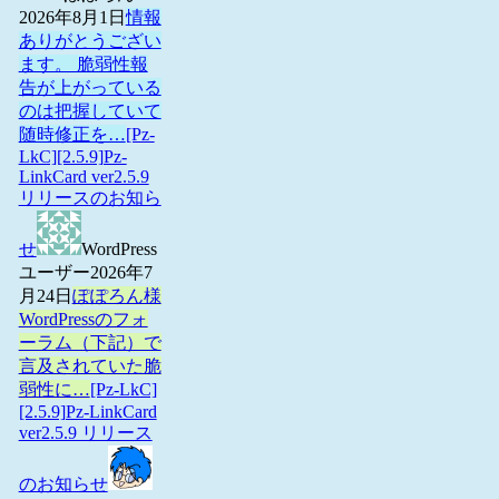
2026年8月1日
情報
ありがとうござい
ます。 脆弱性報
告が上がっている
のは把握していて
随時修正を…
[Pz-
LkC][2.5.9]Pz-
LinkCard ver2.5.9
リリースのお知ら
せ
WordPress
ユーザー
2026年7
月24日
ぽぽろん様
WordPressのフォ
ーラム（下記）で
言及されていた脆
弱性に…
[Pz-LkC]
[2.5.9]Pz-LinkCard
ver2.5.9 リリース
のお知らせ