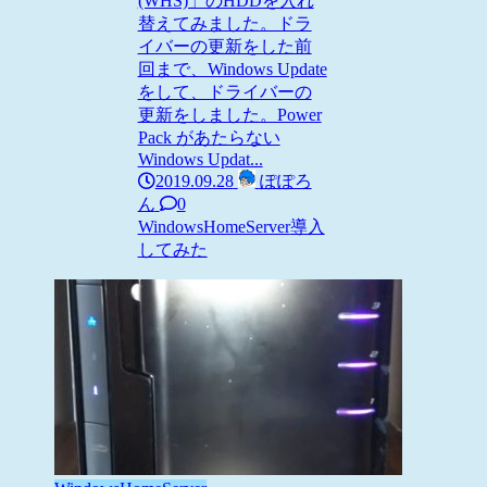
(WHS)」のHDDを入れ
替えてみました。ドラ
イバーの更新をした前
回まで、Windows Update
をして、ドライバーの
更新をしました。Power
Pack があたらない
Windows Updat...
2019.09.28
ぽぽろ
ん
0
WindowsHomeServer
導入
してみた