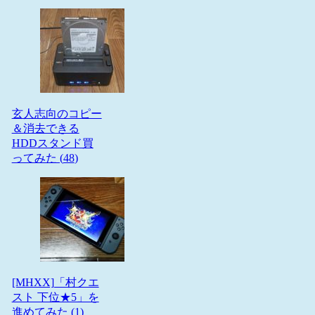
玄人志向のコピー
＆消去できる
HDDスタンド買
ってみた (
48
)
[MHXX]「村クエ
スト 下位★5」を
進めてみた (
1
)