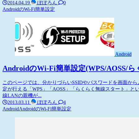
2014.04.19
ぽぽろん
0
AndroidのWi-Fi簡単設定
Android
AndroidのWi-Fi簡単設定(WPS/AO
このページでは、分かりづらいSSIDやパスワードを画面か
定が行える「WPS」「AOSS」「らくらく無線スタート」
線LANの親機が...
2013.03.11
ぽぽろん
4
Android
AndroidのWi-Fi簡単設定