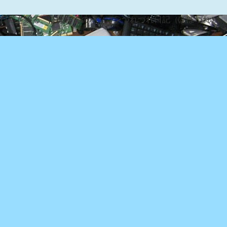
な日常を綴る『ぽぽろんのパソコンつれづれ日記（ぽぽづれ）