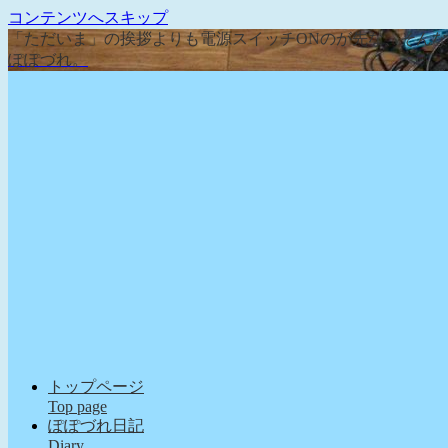
コンテンツへスキップ
「ただいま」の挨拶よりも電源スイッチONのが先な、そん
ぽぽづれ。
トップページ
Top page
ぽぽづれ日記
Diary