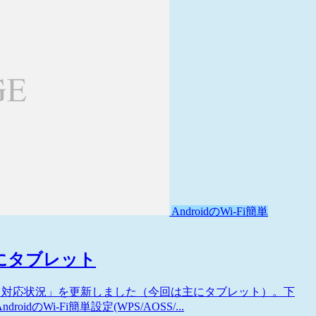
AndroidのWi-Fi簡単
主にタブレット
線スタート) 対応状況」を更新しました（今回は主にタブレット）。下
Wi-Fi簡単設定(WPS/AOSS/...