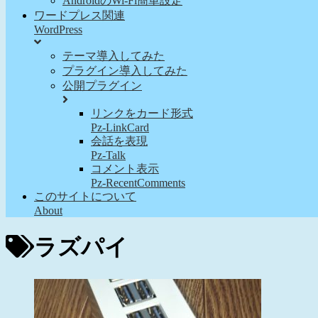
AndroidのWi-Fi簡単設定
ワードプレス関連
WordPress
テーマ導入してみた
プラグイン導入してみた
公開プラグイン
リンクをカード形式
Pz-LinkCard
会話を表現
Pz-Talk
コメント表示
Pz-RecentComments
このサイトについて
About
ラズパイ