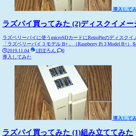
導入して
ラズパイ買ってみた (2)ディスクイメ
ラズベリーパイに使うmicroSDカードにRetroPieのデ
「ラズベリーパイ 3 モデル B+」（Raspberry Pi 3 Model B
2019.11.04
ぽぽろん
0
導入してみた
導入して
ラズパイ買ってみた (1)組み立ててみた