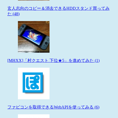
玄人志向のコピー＆消去できるHDDスタンド買ってみ
た (
48
)
[MHXX]「村クエスト 下位★5」を進めてみた (
1
)
ファビコンを取得できるWebAPIを使ってみる (
6
)