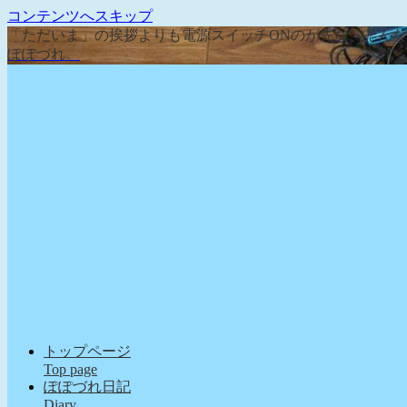
コンテンツへスキップ
「ただいま」の挨拶よりも電源スイッチONのが先な、そん
ぽぽづれ。
トップページ
Top page
ぽぽづれ日記
Diary