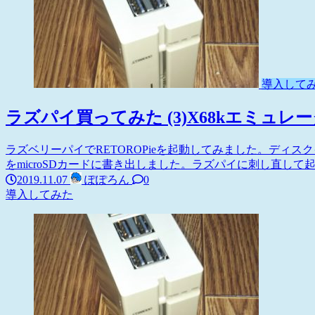
導入して
ラズパイ買ってみた (3)X68kエミュ
ラズベリーパイでRETOROPieを起動してみました。ディスク
をmicroSDカードに書き出しました。ラズパイに刺し直して起動し
2019.11.07
ぽぽろん
0
導入してみた