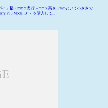
6mm x 奥行57mm x 高さ17mmという小ささで
Pi 3 Model B+）を購入して...