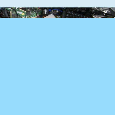
な日常を綴る『ぽぽろんのパソコンつれづれ日記（ぽぽづれ）