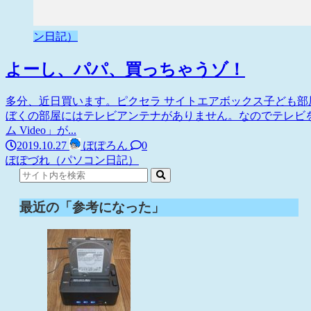
ン日記）
よーし、パパ、買っちゃうゾ！
多分、近日買います。ピクセラ サイトエアボックス子ども
ぼくの部屋にはテレビアンテナがありません。なのでテレビを見
ム Video」が...
2019.10.27
ぽぽろん
0
ぽぽづれ（パソコン日記）
最近の「参考になった」