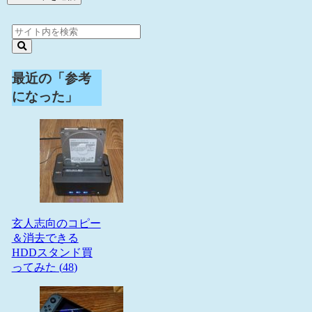
最近の「参考
になった」
玄人志向のコピー
＆消去できる
HDDスタンド買
ってみた (
48
)