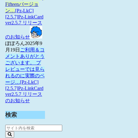
Fifteenバージョ
ン…
[Pz-LkC]
[2.5.7]Pz-LinkCard
ver2.5.7 リリース
のお知らせ
ぽぽろん
2025年9
月19日
ご利用＆コ
メントありがとう
ございます。 プ
レビューでは見ら
れるのに実際のペ
ージ…
[Pz-LkC]
[2.5.7]Pz-LinkCard
ver2.5.7 リリース
のお知らせ
検索