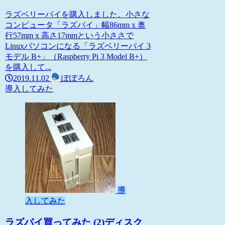
ラズベリーパイを購入しました。小さな
コンピュータ「ラズパイ」幅86mm x 奥
行57mm x 高さ17mmという小ささで
Linuxパソコンになる「ラズベリーパイ 3
モデル B+」（Raspberry Pi 3 Model B+）
を購入して...
2019.11.02
ぽぽろん
導入してみた
導
入してみた
ラズパイ買ってみた (2)ディスク