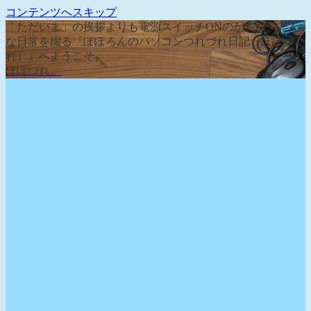
コンテンツへスキップ
「ただいま」の挨拶よりも電源スイッチONのが先な、そん
な日常を綴る『ぽぽろんのパソコンつれづれ日記（ぽぽづ
れ）』へようこそ。
ぽぽづれ。