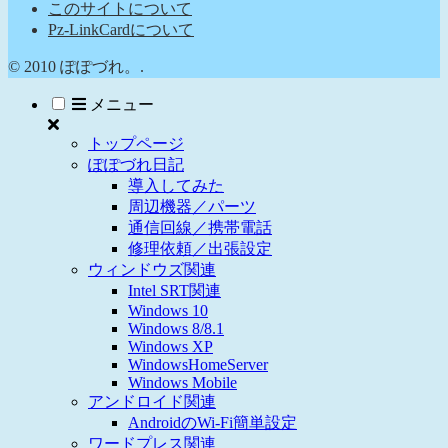
このサイトについて
Pz-LinkCardについて
© 2010 ぽぽづれ。.
メニュー
トップページ
ぽぽづれ日記
導入してみた
周辺機器／パーツ
通信回線／携帯電話
修理依頼／出張設定
ウィンドウズ関連
Intel SRT関連
Windows 10
Windows 8/8.1
Windows XP
WindowsHomeServer
Windows Mobile
アンドロイド関連
AndroidのWi-Fi簡単設定
ワードプレス関連