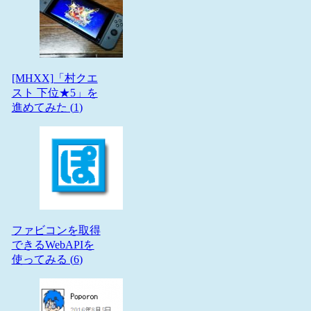
[MHXX]「村クエ
スト 下位★5」を
進めてみた (
1
)
ファビコンを取得
できるWebAPIを
使ってみる (
6
)