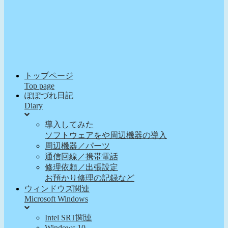
トップページ
Top page
ぽぽづれ日記
Diary
導入してみた
ソフトウェアをや周辺機器の導入
周辺機器／パーツ
通信回線／携帯電話
修理依頼／出張設定
お預かり修理の記録など
ウィンドウズ関連
Microsoft Windows
Intel SRT関連
Windows 10