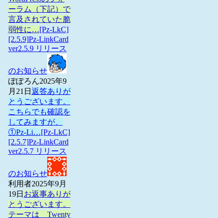
ーラム（下記）で
言及されていた脆
弱性に…
[Pz-LkC]
[2.5.9]Pz-LinkCard
ver2.5.9 リリース
のお知らせ
ぽぽろん
2025年9
月21日
返答ありが
とうございます。
こちらでも確認を
してみますが、
①Pz-Li…
[Pz-LkC]
[2.5.7]Pz-LinkCard
ver2.5.7 リリース
のお知らせ
利用者
2025年9月
19日
お返事ありが
とうございます。
テーマは Twenty