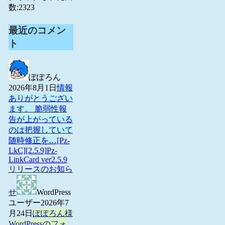
数:
2323
最近のコメン
ト
ぽぽろん
2026年8月1日
情報
ありがとうござい
ます。 脆弱性報
告が上がっている
のは把握していて
随時修正を…
[Pz-
LkC][2.5.9]Pz-
LinkCard ver2.5.9
リリースのお知ら
せ
WordPress
ユーザー
2026年7
月24日
ぽぽろん様
WordPressのフォ