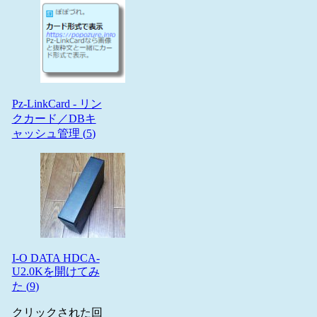
Pz-LinkCard - リン
クカード／DBキ
ャッシュ管理 (
5
)
I-O DATA HDCA-
U2.0Kを開けてみ
た (
9
)
クリックされた回