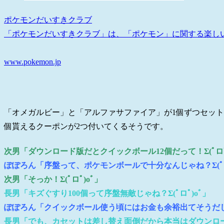
ポケモンだいすきクラブ
「ポケモンだいすきクラブ」は、「ポケモン」に関する楽し
www.pokemon.jp
「オメガルビー」と「アルファサファイア」が1個ずつセット
個貰えるクーポンが2つ付いてくるそうです。
次男「ダウンロード版だとクイックボール12個だって！Σ(ﾟロﾟ
ぽぽろん「序盤って、ポケモンボールで十分なんじゃね？Σ(ﾟロ
次男「そっか！Σ(ﾟロﾟ)oﾞ」
長男「キズぐすり100個って序盤無敵じゃね？Σ(ﾟロﾟ)oﾞ」
ぽぽろん「クイックボール使う頃にはお金も余裕出てそうだ
長男「でも、カセットは差し替え面倒だから本当はダウンロード