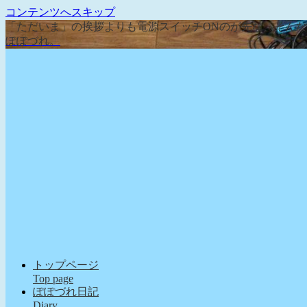
コンテンツへスキップ
「ただいま」の挨拶よりも電源スイッチONのが先な、そん
ぽぽづれ。
トップページ
Top page
ぽぽづれ日記
Diary