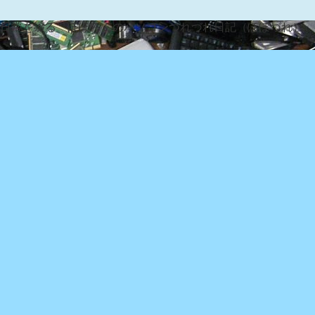
な日常を綴る『ぽぽろんのパソコンつれづれ日記（ぽぽづれ）