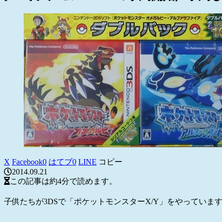
X
Facebook
0
はてブ
0
LINE
コピー
2014.09.21
この記事は
約4分
で読めます。
子供たちが3DSで「ポケットモンスターX/Y」をやっていま