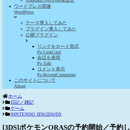
AndroidのWi-Fi簡単設定
ワードプレス関連
WordPress
テーマ導入してみた
プラグイン導入してみた
公開プラグイン
リンクをカード形式
Pz-LinkCard
会話を表現
Pz-Talk
コメント表示
Pz-RecentComments
このサイトについて
About
ホーム
日記／雑記
ゲーム
NINTENDO 3DS/2DS/DS
[3DS]ポケモンORASの予約開始／予約